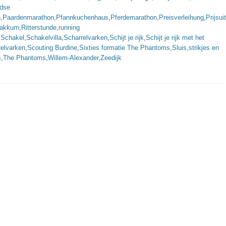
ndse
n
,
Paardenmarathon
,
Pfannkuchenhaus
,
Pferdemarathon
,
Preisverleihung
,
Prijsui
Makkum
,
Ritterstunde
,
running
,
Schakel
,
Schakelvilla
,
Scharrelvarken
,
Schijt je rijk
,
Schijt je rijk met het
relvarken
,
Scouting Burdine
,
Sixties formatie The Phantoms
,
Sluis
,
strikjes en
s
,
The Phantoms
,
Willem-Alexander
,
Zeedijk