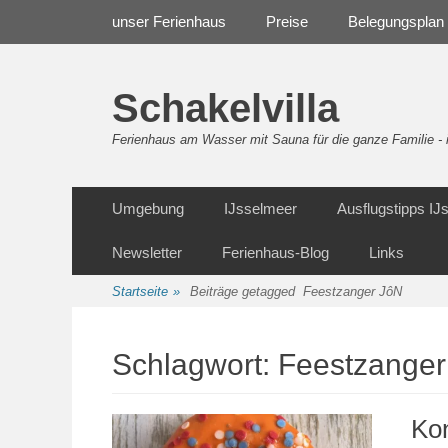
Weiter
Navigation
unser Ferienhaus
Preise
Belegungsplan
zum
Inhalt
Schakelvilla
Ferienhaus am Wasser mit Sauna für die ganze Familie 
Weiter
Sekundäre Navigation
Umgebung
IJsselmeer
Ausflugstipps I
zum
Inhalt
Newsletter
Ferienhaus-Blog
Links
Startseite
»
Beiträge getagged
Feestzanger JôN
Schlagwort:
Feestzanger
Ko