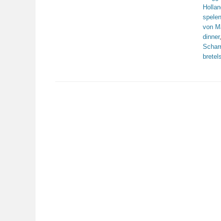
Holla
spele
von 
dinner
Schar
bretel