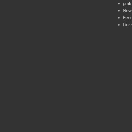
prak
News
Feri
Link