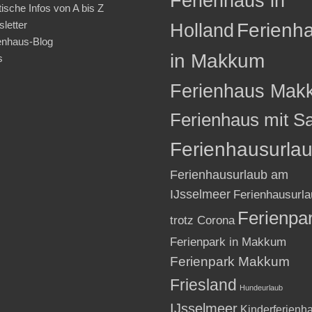
Ferienhaus in
tische Infos von A bis Z
letter
Holland
Ferienh
enhaus-Blog
in Makkum
s
Ferienhaus Mak
Ferienhaus mit S
Ferienhausurla
Ferienhausurlaub am
IJsselmeer
Ferienhausurla
Ferienpa
trotz Corona
Ferienpark in Makkum
Ferienpark Makkum
Friesland
Hundeurlaub
IJsselmeer
Kinderferienh