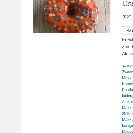
IJ
Veröffe
27.
am
📤
Erleb
zum K
Aktiv
Katego
Akt
Zwaa
Makk
Kappe
Posth
luiden
Alexa
Makk
2019
,
Makk
konigi
Magge