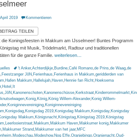
sselmeer
ntlicht
 April 2019
Kommentieren
 BEITRAG TEILEN
t die Koningsfeesten in Makkum am IJsselmeer! Buntes Programm
önigstag mit Musik, Trödelmarkt, Radtour und traditionellen
itäten für die ganze Familie.
weiterlesen…
rien
Schlagworte
uelles
't Anker
,
Achterdijkje
,
Burdine
,
Café Romano
,
de Prins
,
de Waag
,
de
n
,
Feestzanger JôN
,
Ferienhaus
,
Ferienhaus in Makkum
,
geridderden van
um
,
Hafen Makkum
,
Hallelujah
,
Haven
,
Hennie fan Richt
,
Hoeksema
r
,
Hotel
,
It
us
,
JôN
,
Kanonenschoten
,
Kanonenschüsse
,
Kerkstraat
,
Kinderrommelmarkt
,
Kin
,
knutselwagen
,
Konig
,
König
,
König Willem-Alexander
,
Konig Willem-
nder
,
Koniginnevereiniging
,
Koniginnevereiniging
um
,
Konigsdag
,
Konigsdag 2019
,
Konigsdag Makkum
,
Konigsday
,
Konigsday
Konigsday Makkum
,
Königsnacht
,
Königstag
,
Königstag 2019
,
Königstag
um
,
Leerlooierstraat
,
Makkum
,
Makkum Haven
,
Makkumer konig
,
Makkumer
n
,
Makkumer Strand
,
Makkumer van het jaar
,
MFC
nheim
,
Modeschau
,
Modeshow
,
Nog Effe
,
Oranjebingo
,
Oranjenacht
,
Oud-