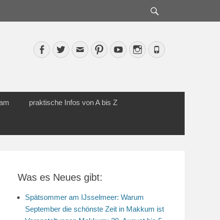
Suche
Facebook
Twitter
Email
Pinterest
YouTube
Instagram
Phone
cam
praktische Infos von A bis Z
Was es Neues gibt:
Spätsommer am IJsselmeer: Warum
September die schönste Zeit in Makkum ist