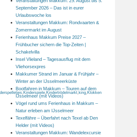
Veranstaltungen Makkum: 29. August bis 5.
September 2026 – Das ist in eurer
Urlaubswoche los
Veranstaltungen Makkum: Rondvaarten &
Zomermarkt im August
Ferienhaus Makkum Preise 2027 –
Frühbucher sichern die Top-Zeiten |
Schakelvilla
Insel Vlieland – Tagesausflug mit dem
Vliehorsexpres
Makkumer Strand im Januar & Frühjahr –
Winter an der IJsselmeerküste
Bootfahren in Makkum – Touren auf dem
derspelletjes
,
Kinderspiele
,
Kindertrödelmarkt
,
king
,
Klokken
IJsselmeer (mit Videos)
Vögel rund ums Ferienhaus in Makkum –
Natur erleben am IJsselmeer
Texelfähre – Überfahrt nach Texel ab Den
Helder (mit Videos)
Veranstaltungen Makkum: Wandelexcursie