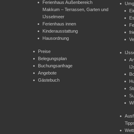
Ferienhaus Außenbereich
Umg
Makkum – Terrassen, Garten und
Ei
IJsselmeer
Es
Ferienhaus innen
Fe
Kinderausstattung
fr
Hausordnung
Ve
Preise
IJss
Belegungsplan
An
Buchungsanfrage
IJ
Angebote
Bo
Gästebuch
H
St
Su
Wi
Ausf
Tipp
Wet