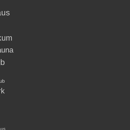
aus
kum
auna
ub
ub
rk
aus