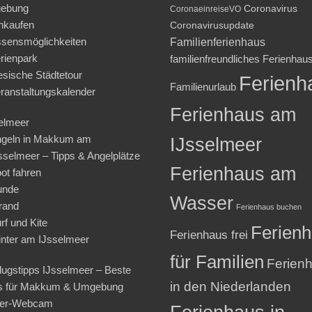
ebung
Coronavirus
CoronaeinreiseVO
nkaufen
Coronavirusupdate
sensmöglichkeiten
Familienferienhaus
rienpark
familienfreundliches Ferienhau
iesische Städtetour
Ferienh
Familienurlaub
ranstaltungskalender
Ferienhaus am
elmeer
geln in Makkum am
IJsselmeer
sselmeer – Tipps & Angelplätze
Ferienhaus am
ot fahren
unde
Wasser
rand
Ferienhaus buchen
rf und Kite
Ferien
Ferienhaus frei
nter am IJsselmeer
für Familien
Ferien
lugstipps IJsselmeer – Beste
in den Niederlanden
s für Makkum & Umgebung
ter-Webcam