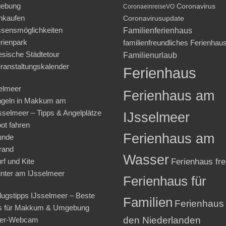
ebung
Coronavirus
CoronaeinreiseVO
nkaufen
Coronavirusupdate
sensmöglichkeiten
Familienferienhaus
rienpark
familienfreundliches Ferienhau
iesische Städtetour
Familienurlaub
ranstaltungskalender
Ferienhaus
elmeer
Ferienhaus am
geln in Makkum am
sselmeer – Tipps & Angelplätze
IJsselmeer
ot fahren
Ferienhaus am
unde
rand
Wasser
rf und Kite
Ferienhaus fre
nter am IJsselmeer
Ferienhaus für
lugstipps IJsselmeer – Beste
Familien
Ferienhaus 
s für Makkum & Umgebung
den Niederlanden
ter-Webcam