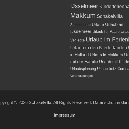
IJsselmeer
Kinderferienh
Makkum
Schakelvilla
Urlaub am
Urlaub
Strandurlaub
IJsselmeer
Urlaub für Paare
Urlau
Urlaub im Ferie
Verliebte
Urlaub in den Niederlanden
in Holland
Ur
Urlaub in Makkum
mit der Familie
Urlaub mit Kind
Urlaubsplanung
Urlaub trotz Coron
Veranstaltungen
pyright © 2026
Schakelvilla
. All Rights Reserved.
Datenschutzerklär
Impressum