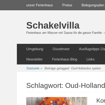
Weiter
Navigation
unser Ferienhaus
Preise
Belegungsplan
zum
Inhalt
Schakelvilla
Ferienhaus am Wasser mit Sauna für die ganze Familie 
Weiter
Sekundäre Navigation
Umgebung
IJsselmeer
Ausflugstipps I
zum
Inhalt
Newsletter
Ferienhaus-Blog
Links
Startseite
»
Beiträge getagged
Oud-Hollandse spelen
Schlagwort:
Oud-Holland
Ko