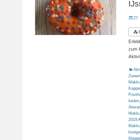
IJ
Veröffe
27.
am
📤
Erleb
zum K
Aktiv
Katego
Akt
Zwaa
Makk
Kappe
Posth
luiden
Alexa
Makk
2019
,
Makk
konigi
Magge