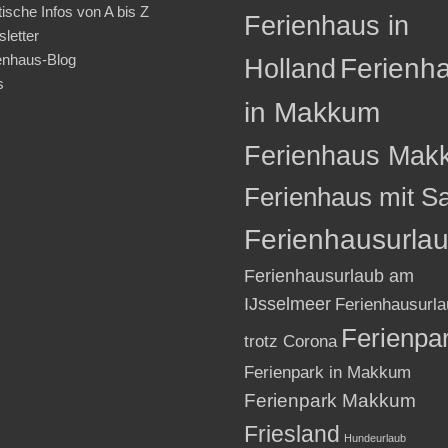
tische Infos von A bis Z
Ferienhaus in
letter
enhaus-Blog
Holland
Ferienh
s
in Makkum
Ferienhaus Mak
Ferienhaus mit S
Ferienhausurla
Ferienhausurlaub am
IJsselmeer
Ferienhausurla
Ferienpa
trotz Corona
Ferienpark in Makkum
Ferienpark Makkum
Friesland
Hundeurlaub