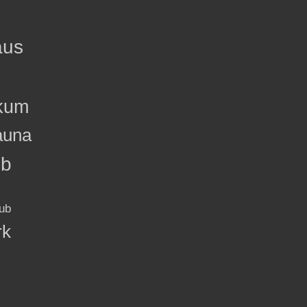
aus
kum
auna
ub
ub
rk