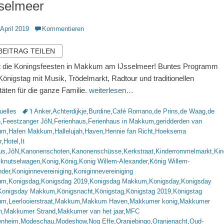
sselmeer
ntlicht
 April 2019
Kommentieren
 BEITRAG TEILEN
t die Koningsfeesten in Makkum am IJsselmeer! Buntes Programm
önigstag mit Musik, Trödelmarkt, Radtour und traditionellen
itäten für die ganze Familie.
weiterlesen…
rien
Schlagworte
uelles
't Anker
,
Achterdijkje
,
Burdine
,
Café Romano
,
de Prins
,
de Waag
,
de
n
,
Feestzanger JôN
,
Ferienhaus
,
Ferienhaus in Makkum
,
geridderden van
um
,
Hafen Makkum
,
Hallelujah
,
Haven
,
Hennie fan Richt
,
Hoeksema
r
,
Hotel
,
It
us
,
JôN
,
Kanonenschoten
,
Kanonenschüsse
,
Kerkstraat
,
Kinderrommelmarkt
,
Kin
,
knutselwagen
,
Konig
,
König
,
Konig Willem-Alexander
,
König Willem-
nder
,
Koniginnevereiniging
,
Koniginnevereiniging
um
,
Konigsdag
,
Konigsdag 2019
,
Konigsdag Makkum
,
Konigsday
,
Konigsday
Konigsday Makkum
,
Königsnacht
,
Königstag
,
Königstag 2019
,
Königstag
um
,
Leerlooierstraat
,
Makkum
,
Makkum Haven
,
Makkumer konig
,
Makkumer
n
,
Makkumer Strand
,
Makkumer van het jaar
,
MFC
nheim
,
Modeschau
,
Modeshow
,
Nog Effe
,
Oranjebingo
,
Oranjenacht
,
Oud-