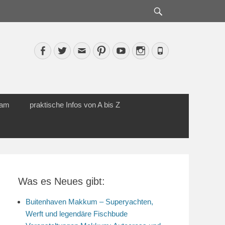
Suche
Facebook
Twitter
Email
Pinterest
YouTube
Instagram
Phone
cam
praktische Infos von A bis Z
Was es Neues gibt:
Buitenhaven Makkum – Superyachten,
Werft und legendäre Fischbude