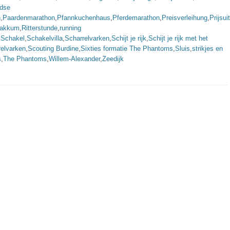
ndse
n
,
Paardenmarathon
,
Pfannkuchenhaus
,
Pferdemarathon
,
Preisverleihung
,
Prijsui
Makkum
,
Ritterstunde
,
running
,
Schakel
,
Schakelvilla
,
Scharrelvarken
,
Schijt je rijk
,
Schijt je rijk met het
relvarken
,
Scouting Burdine
,
Sixties formatie The Phantoms
,
Sluis
,
strikjes en
s
,
The Phantoms
,
Willem-Alexander
,
Zeedijk