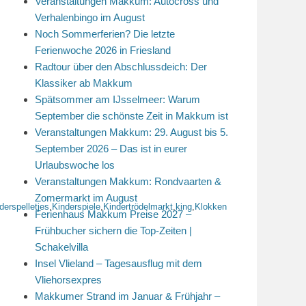
Veranstaltungen Makkum: Autocross und
Verhalenbingo im August
Noch Sommerferien? Die letzte
Ferienwoche 2026 in Friesland
Radtour über den Abschlussdeich: Der
Klassiker ab Makkum
Spätsommer am IJsselmeer: Warum
September die schönste Zeit in Makkum ist
Veranstaltungen Makkum: 29. August bis 5.
September 2026 – Das ist in eurer
Urlaubswoche los
Veranstaltungen Makkum: Rondvaarten &
Zomermarkt im August
derspelletjes
,
Kinderspiele
,
Kindertrödelmarkt
,
king
,
Klokken
Ferienhaus Makkum Preise 2027 –
Frühbucher sichern die Top-Zeiten |
Schakelvilla
Insel Vlieland – Tagesausflug mit dem
Vliehorsexpres
Makkumer Strand im Januar & Frühjahr –