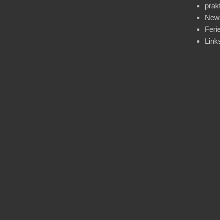
prak
News
Feri
Link