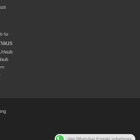
aus
b für
nhaus
Urlaub
laub
ern
a
ung
über WhatsApp Kontakt aufnehmen