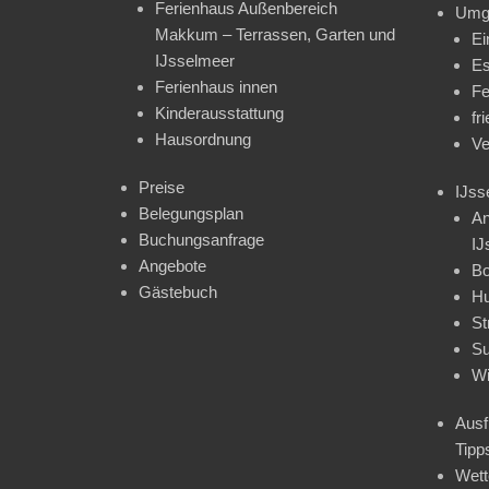
Ferienhaus Außenbereich
Umg
Makkum – Terrassen, Garten und
Ei
IJsselmeer
Es
Ferienhaus innen
Fe
Kinderausstattung
fr
Hausordnung
Ve
Preise
IJss
Belegungsplan
An
Buchungsanfrage
IJ
Angebote
Bo
Gästebuch
H
St
Su
Wi
Ausf
Tipp
Wet