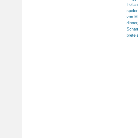
Holla
spele
von 
dinner
Schar
bretel