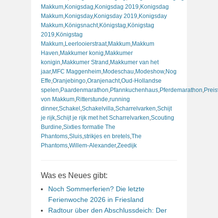
Makkum
,
Konigsdag
,
Konigsdag 2019
,
Konigsdag
Makkum
,
Konigsday
,
Konigsday 2019
,
Konigsday
Makkum
,
Königsnacht
,
Königstag
,
Königstag
2019
,
Königstag
Makkum
,
Leerlooierstraat
,
Makkum
,
Makkum
Haven
,
Makkumer konig
,
Makkumer
konigin
,
Makkumer Strand
,
Makkumer van het
jaar
,
MFC Maggenheim
,
Modeschau
,
Modeshow
,
Nog
Effe
,
Oranjebingo
,
Oranjenacht
,
Oud-Hollandse
spelen
,
Paardenmarathon
,
Pfannkuchenhaus
,
Pferdemarathon
,
Preis
von Makkum
,
Ritterstunde
,
running
dinner
,
Schakel
,
Schakelvilla
,
Scharrelvarken
,
Schijt
je rijk
,
Schijt je rijk met het Scharrelvarken
,
Scouting
Burdine
,
Sixties formatie The
Phantoms
,
Sluis
,
strikjes en bretels
,
The
Phantoms
,
Willem-Alexander
,
Zeedijk
Was es Neues gibt:
Noch Sommerferien? Die letzte
Ferienwoche 2026 in Friesland
Radtour über den Abschlussdeich: Der