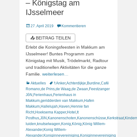
– Königstag am
IJsselmeer
Veröffentlicht
27. April 2019
Kommentieren
am
📤 BEITRAG TEILEN
Erlebt die Koningsfeesten in Makkum am
IJsselmeer! Buntes Programm zum
Königstag mit Musik, Trödelmarkt, Radtour
und traditionellen Aktivitäten für die ganze
Familie.
weiterlesen…
Kategorien
Schlagworte
Aktuelles
't Anker
,
Achterdijkje
,
Burdine
,
Café
Romano
,
de Prins
,
de Waag
,
de Zwaan
,
Feestzanger
JôN
,
Ferienhaus
,
Ferienhaus in
Makkum
,
geridderden van Makkum
,
Hafen
Makkum
,
Hallelujah
,
Haven
,
Hennie fan
Richt
,
Hoeksema Kapper
,
Hotel
,
It
Posthus
,
JôN
,
Kanonenschoten
,
Kanonenschüsse
,
Kerkstraat
,
Kinder
luiden
,
knutselwagen
,
Konig
,
König
,
König Willem-
Alexander
,
Konig Willem-
Alexander
,
Koniginnevereiniging
,
Koniginnevereiniging