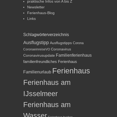
praktische Infos von A bis Z
Newsletter
Ferienhaus-Blog
Links
Schlagwörterverzeichnis
Ausflugstipp
Ausflugstipps
Corona
Coronavirus
CoronaeinreiseVO
Familienferienhaus
Coronavirusupdate
familienfreundliches Ferienhaus
Ferienhaus
Familienurlaub
Ferienhaus am
IJsselmeer
Ferienhaus am
Wasser
Ferienhaus buchen