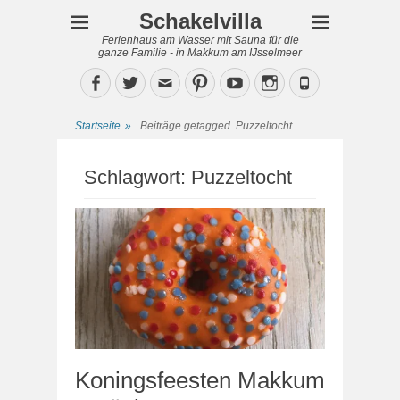
Schakelvilla
Ferienhaus am Wasser mit Sauna für die
ganze Familie - in Makkum am IJsselmeer
Facebook
Twitter
Email
Pinterest
YouTube
Instagram
Phone
Startseite
»
Beiträge getagged
Puzzeltocht
Schlagwort:
Puzzeltocht
Koningsfeesten Makkum