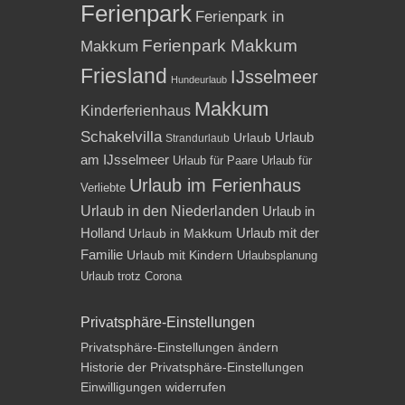
Ferienpark
Ferienpark in
Ferienpark Makkum
Makkum
Friesland
IJsselmeer
Hundeurlaub
Makkum
Kinderferienhaus
Schakelvilla
Urlaub
Urlaub
Strandurlaub
am IJsselmeer
Urlaub für Paare
Urlaub für
Urlaub im Ferienhaus
Verliebte
Urlaub in den Niederlanden
Urlaub in
Holland
Urlaub mit der
Urlaub in Makkum
Familie
Urlaub mit Kindern
Urlaubsplanung
Urlaub trotz Corona
Privatsphäre-Einstellungen
Privatsphäre-Einstellungen ändern
Historie der Privatsphäre-Einstellungen
Einwilligungen widerrufen