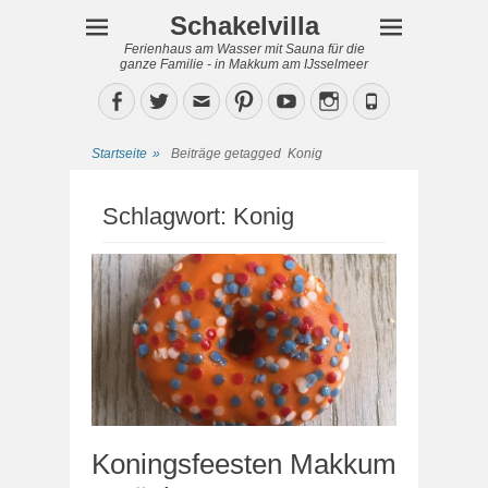
Schakelvilla
Ferienhaus am Wasser mit Sauna für die
ganze Familie - in Makkum am IJsselmeer
Facebook
Twitter
Email
Pinterest
YouTube
Instagram
Phone
Startseite
»
Beiträge getagged
Konig
Schlagwort:
Konig
Koningsfeesten Makkum