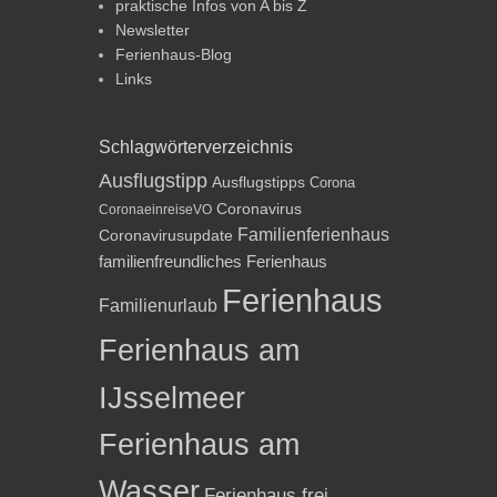
praktische Infos von A bis Z
Newsletter
Ferienhaus-Blog
Links
Schlagwörterverzeichnis
Ausflugstipp
Ausflugstipps
Corona
Coronavirus
CoronaeinreiseVO
Familienferienhaus
Coronavirusupdate
familienfreundliches Ferienhaus
Ferienhaus
Familienurlaub
Ferienhaus am
IJsselmeer
Ferienhaus am
Wasser
Ferienhaus frei