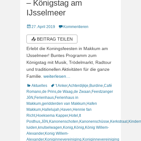
– Königstag am
IJsselmeer
Veröffentlicht
27. April 2019
Kommentieren
am
📤 BEITRAG TEILEN
Erlebt die Koningsfeesten in Makkum am
IJsselmeer! Buntes Programm zum
Königstag mit Musik, Trödelmarkt, Radtour
und traditionellen Aktivitäten für die ganze
Familie.
weiterlesen…
Kategorien
Schlagworte
Aktuelles
't Anker
,
Achterdijkje
,
Burdine
,
Café
Romano
,
de Prins
,
de Waag
,
de Zwaan
,
Feestzanger
JôN
,
Ferienhaus
,
Ferienhaus in
Makkum
,
geridderden van Makkum
,
Hafen
Makkum
,
Hallelujah
,
Haven
,
Hennie fan
Richt
,
Hoeksema Kapper
,
Hotel
,
It
Posthus
,
JôN
,
Kanonenschoten
,
Kanonenschüsse
,
Kerkstraat
,
Kinder
luiden
,
knutselwagen
,
Konig
,
König
,
König Willem-
Alexander
,
Konig Willem-
Alexander
,
Koniginnevereiniging
,
Koniginnevereiniging