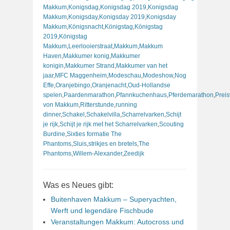
Makkum
,
Konigsdag
,
Konigsdag 2019
,
Konigsdag
Makkum
,
Konigsday
,
Konigsday 2019
,
Konigsday
Makkum
,
Königsnacht
,
Königstag
,
Königstag
2019
,
Königstag
Makkum
,
Leerlooierstraat
,
Makkum
,
Makkum
Haven
,
Makkumer konig
,
Makkumer
konigin
,
Makkumer Strand
,
Makkumer van het
jaar
,
MFC Maggenheim
,
Modeschau
,
Modeshow
,
Nog
Effe
,
Oranjebingo
,
Oranjenacht
,
Oud-Hollandse
spelen
,
Paardenmarathon
,
Pfannkuchenhaus
,
Pferdemarathon
,
Preis
von Makkum
,
Ritterstunde
,
running
dinner
,
Schakel
,
Schakelvilla
,
Scharrelvarken
,
Schijt
je rijk
,
Schijt je rijk met het Scharrelvarken
,
Scouting
Burdine
,
Sixties formatie The
Phantoms
,
Sluis
,
strikjes en bretels
,
The
Phantoms
,
Willem-Alexander
,
Zeedijk
Was es Neues gibt:
Buitenhaven Makkum – Superyachten,
Werft und legendäre Fischbude
Veranstaltungen Makkum: Autocross und