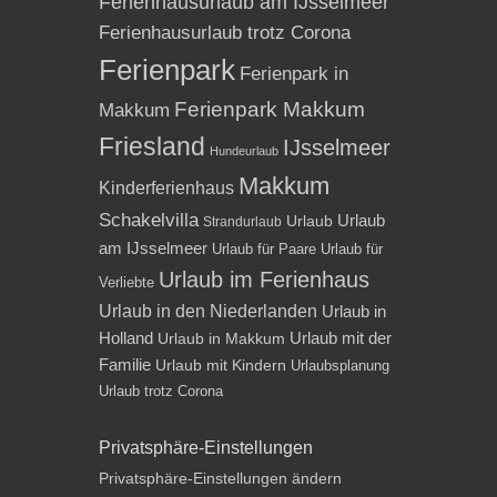
Ferienhausurlaub am IJsselmeer
Ferienhausurlaub trotz Corona
Ferienpark
Ferienpark in
Ferienpark Makkum
Makkum
Friesland
IJsselmeer
Hundeurlaub
Makkum
Kinderferienhaus
Schakelvilla
Urlaub
Urlaub
Strandurlaub
am IJsselmeer
Urlaub für Paare
Urlaub für
Urlaub im Ferienhaus
Verliebte
Urlaub in den Niederlanden
Urlaub in
Holland
Urlaub mit der
Urlaub in Makkum
Familie
Urlaub mit Kindern
Urlaubsplanung
Urlaub trotz Corona
Privatsphäre-Einstellungen
Privatsphäre-Einstellungen ändern