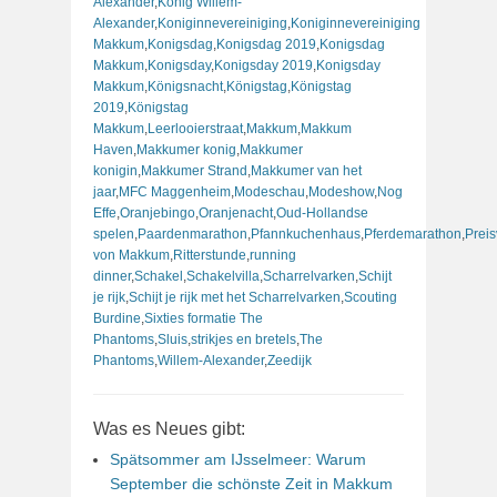
Alexander
,
Konig Willem-
Alexander
,
Koniginnevereiniging
,
Koniginnevereiniging
Makkum
,
Konigsdag
,
Konigsdag 2019
,
Konigsdag
Makkum
,
Konigsday
,
Konigsday 2019
,
Konigsday
Makkum
,
Königsnacht
,
Königstag
,
Königstag
2019
,
Königstag
Makkum
,
Leerlooierstraat
,
Makkum
,
Makkum
Haven
,
Makkumer konig
,
Makkumer
konigin
,
Makkumer Strand
,
Makkumer van het
jaar
,
MFC Maggenheim
,
Modeschau
,
Modeshow
,
Nog
Effe
,
Oranjebingo
,
Oranjenacht
,
Oud-Hollandse
spelen
,
Paardenmarathon
,
Pfannkuchenhaus
,
Pferdemarathon
,
Preis
von Makkum
,
Ritterstunde
,
running
dinner
,
Schakel
,
Schakelvilla
,
Scharrelvarken
,
Schijt
je rijk
,
Schijt je rijk met het Scharrelvarken
,
Scouting
Burdine
,
Sixties formatie The
Phantoms
,
Sluis
,
strikjes en bretels
,
The
Phantoms
,
Willem-Alexander
,
Zeedijk
Was es Neues gibt:
Spätsommer am IJsselmeer: Warum
September die schönste Zeit in Makkum