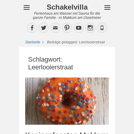
Schakelvilla
Ferienhaus am Wasser mit Sauna für die
ganze Familie - in Makkum am IJsselmeer
Facebook
Twitter
Email
Pinterest
YouTube
Instagram
Phone
Startseite
»
Beiträge getagged
Leerlooierstraat
Schlagwort:
Leerlooierstraat