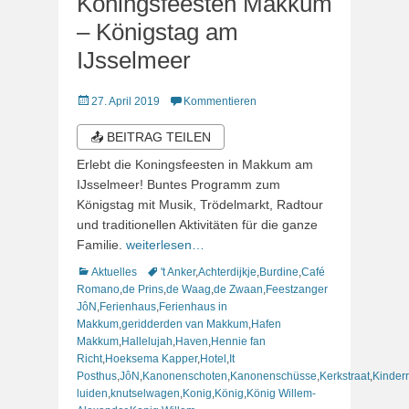
Koningsfeesten Makkum
– Königstag am
IJsselmeer
Veröffentlicht
27. April 2019
Kommentieren
am
📤 BEITRAG TEILEN
Erlebt die Koningsfeesten in Makkum am
IJsselmeer! Buntes Programm zum
Königstag mit Musik, Trödelmarkt, Radtour
und traditionellen Aktivitäten für die ganze
Familie.
weiterlesen…
Kategorien
Schlagworte
Aktuelles
't Anker
,
Achterdijkje
,
Burdine
,
Café
Romano
,
de Prins
,
de Waag
,
de Zwaan
,
Feestzanger
JôN
,
Ferienhaus
,
Ferienhaus in
Makkum
,
geridderden van Makkum
,
Hafen
Makkum
,
Hallelujah
,
Haven
,
Hennie fan
Richt
,
Hoeksema Kapper
,
Hotel
,
It
Posthus
,
JôN
,
Kanonenschoten
,
Kanonenschüsse
,
Kerkstraat
,
Kinder
luiden
,
knutselwagen
,
Konig
,
König
,
König Willem-