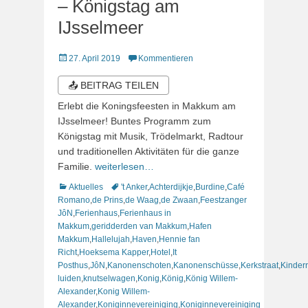
– Königstag am
IJsselmeer
Veröffentlicht
27. April 2019
Kommentieren
am
📤 BEITRAG TEILEN
Erlebt die Koningsfeesten in Makkum am
IJsselmeer! Buntes Programm zum
Königstag mit Musik, Trödelmarkt, Radtour
und traditionellen Aktivitäten für die ganze
Familie.
weiterlesen…
Kategorien
Schlagworte
Aktuelles
't Anker
,
Achterdijkje
,
Burdine
,
Café
Romano
,
de Prins
,
de Waag
,
de Zwaan
,
Feestzanger
JôN
,
Ferienhaus
,
Ferienhaus in
Makkum
,
geridderden van Makkum
,
Hafen
Makkum
,
Hallelujah
,
Haven
,
Hennie fan
Richt
,
Hoeksema Kapper
,
Hotel
,
It
Posthus
,
JôN
,
Kanonenschoten
,
Kanonenschüsse
,
Kerkstraat
,
Kinder
luiden
,
knutselwagen
,
Konig
,
König
,
König Willem-
Alexander
,
Konig Willem-
Alexander
,
Koniginnevereiniging
,
Koniginnevereiniging