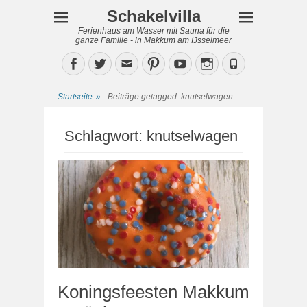
Schakelvilla
Ferienhaus am Wasser mit Sauna für die
ganze Familie - in Makkum am IJsselmeer
Facebook
Twitter
Email
Pinterest
YouTube
Instagram
Phone
Startseite
»
Beiträge getagged
knutselwagen
Schlagwort:
knutselwagen
Koningsfeesten Makkum