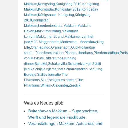
Makkum
,
Konigsdag
,
Konigsdag 2019
,
Konigsdag
Makkum
,
Konigsday
,
Konigsday 2019
,
Konigsday
Makkum
,
Königsnacht
,
Königstag
,
Königstag
2019
,
Königstag
Makkum
,
Leerlooierstraat
,
Makkum
,
Makkum
Haven
,
Makkumer konig
,
Makkumer
konigin
,
Makkumer Strand
,
Makkumer van het
jaar
,
MFC Maggenheim
,
Modeschau
,
Modeshow
,
Nog
Effe
,
Oranjebingo
,
Oranjenacht
,
Oud-Hollandse
spelen
,
Paardenmarathon
,
Pfannkuchenhaus
,
Pferdemarathon
,
Preis
von Makkum
,
Ritterstunde
,
running
dinner
,
Schakel
,
Schakelvilla
,
Scharrelvarken
,
Schijt
je rijk
,
Schijt je rijk met het Scharrelvarken
,
Scouting
Burdine
,
Sixties formatie The
Phantoms
,
Sluis
,
strikjes en bretels
,
The
Phantoms
,
Willem-Alexander
,
Zeedijk
Was es Neues gibt:
Buitenhaven Makkum – Superyachten,
Werft und legendäre Fischbude
Veranstaltungen Makkum: Autocross und