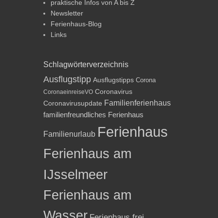
praktische Infos von A bis Z
Newsletter
Ferienhaus-Blog
Links
Schlagwörterverzeichnis
Ausflugstipp
Ausflugstipps
Corona
Coronavirus
CoronaeinreiseVO
Familienferienhaus
Coronavirusupdate
familienfreundliches Ferienhaus
Ferienhaus
Familienurlaub
Ferienhaus am
IJsselmeer
Ferienhaus am
Wasser
Ferienhaus frei