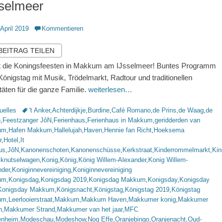
sselmeer
ntlicht
 April 2019
Kommentieren
 BEITRAG TEILEN
t die Koningsfeesten in Makkum am IJsselmeer! Buntes Programm
önigstag mit Musik, Trödelmarkt, Radtour und traditionellen
itäten für die ganze Familie.
weiterlesen…
rien
Schlagworte
uelles
't Anker
,
Achterdijkje
,
Burdine
,
Café Romano
,
de Prins
,
de Waag
,
de
n
,
Feestzanger JôN
,
Ferienhaus
,
Ferienhaus in Makkum
,
geridderden van
um
,
Hafen Makkum
,
Hallelujah
,
Haven
,
Hennie fan Richt
,
Hoeksema
r
,
Hotel
,
It
us
,
JôN
,
Kanonenschoten
,
Kanonenschüsse
,
Kerkstraat
,
Kinderrommelmarkt
,
Kin
,
knutselwagen
,
Konig
,
König
,
König Willem-Alexander
,
Konig Willem-
nder
,
Koniginnevereiniging
,
Koniginnevereiniging
um
,
Konigsdag
,
Konigsdag 2019
,
Konigsdag Makkum
,
Konigsday
,
Konigsday
Konigsday Makkum
,
Königsnacht
,
Königstag
,
Königstag 2019
,
Königstag
um
,
Leerlooierstraat
,
Makkum
,
Makkum Haven
,
Makkumer konig
,
Makkumer
n
,
Makkumer Strand
,
Makkumer van het jaar
,
MFC
nheim
,
Modeschau
,
Modeshow
,
Nog Effe
,
Oranjebingo
,
Oranjenacht
,
Oud-