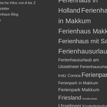
Ferienhaus in
tische Infos von A bis Z
letter
Holland
Ferienh
enhaus-Blog
in Makkum
s
Ferienhaus Mak
Ferienhaus mit S
Ferienhausurla
Ferienhausurlaub am
IJsselmeer
Ferienhausurla
Ferienpa
trotz Corona
Ferienpark in Makkum
Ferienpark Makkum
Friesland
Hundeurlaub
IJsselmeer
Kinderferienh