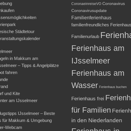
ebung
Coronavirus
CoronaeinreiseVO
nkaufen
Coronavirusupdate
sensmöglichkeiten
Familienferienhaus
rienpark
familienfreundliches Ferienhau
iesische Städtetour
Ferienh
Familienurlaub
ranstaltungskalender
Ferienhaus am
elmeer
geln in Makkum am
IJsselmeer
sselmeer – Tipps & Angelplätze
Ferienhaus am
ot fahren
unde
Wasser
rand
Ferienhaus buchen
rf und Kite
Ferien
Ferienhaus frei
nter am IJsselmeer
für Familien
Ferien
lugstipps IJsselmeer – Beste
in den Niederlanden
s für Makkum & Umgebung
ter-Webcam