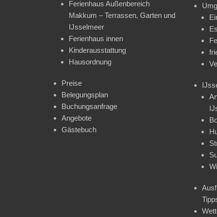
Ferienhaus Außenbereich
Umg
Makkum – Terrassen, Garten und
Ei
IJsselmeer
Es
Ferienhaus innen
Fe
Kinderausstattung
fr
Hausordnung
Ve
Preise
IJss
Belegungsplan
An
Buchungsanfrage
IJ
Angebote
Bo
Gästebuch
H
St
Su
Wi
Ausf
Tipp
Wet