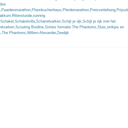
ndse
n
,
Paardenmarathon
,
Pfannkuchenhaus
,
Pferdemarathon
,
Preisverleihung
,
Prijsui
Makkum
,
Ritterstunde
,
running
,
Schakel
,
Schakelvilla
,
Scharrelvarken
,
Schijt je rijk
,
Schijt je rijk met het
relvarken
,
Scouting Burdine
,
Sixties formatie The Phantoms
,
Sluis
,
strikjes en
s
,
The Phantoms
,
Willem-Alexander
,
Zeedijk