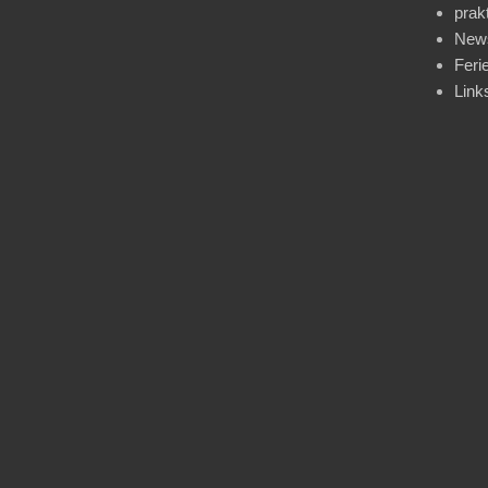
prak
News
Feri
Link