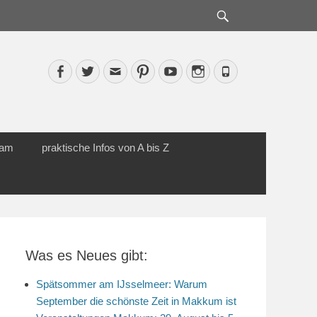
Suche
Facebook
Twitter
Email
Pinterest
YouTube
Instagram
Phone
cam
praktische Infos von A bis Z
Was es Neues gibt:
Spätsommer am IJsselmeer: Warum
September die schönste Zeit in Makkum ist