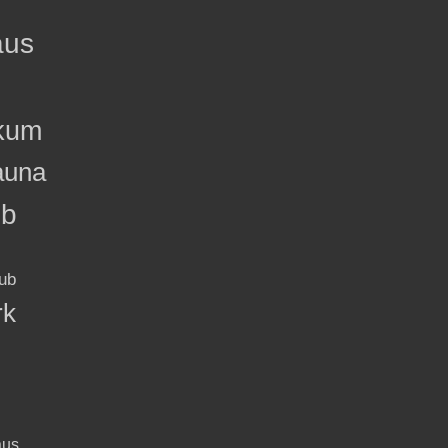
aus
kum
auna
ub
ub
rk
aus