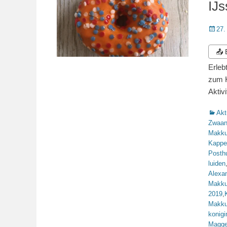
IJ
Veröffe
27.
am
📤
Erleb
zum K
Aktiv
Katego
Akt
Zwaa
Makk
Kappe
Posth
luiden
Alexa
Makk
2019
,
Makk
konigi
Magge