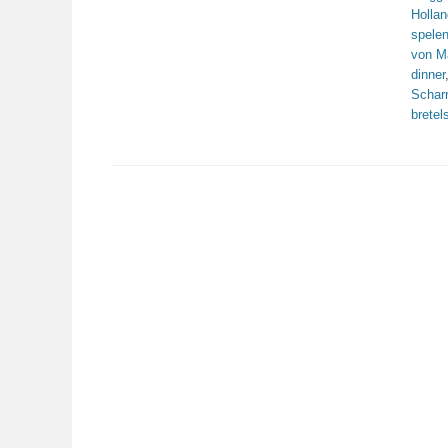
Holla
spele
von 
dinner
Schar
bretel