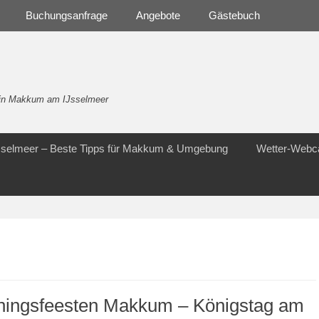
Buchungsanfrage
Angebote
Gästebuch
- in Makkum am IJsselmeer
Jsselmeer – Beste Tipps für Makkum & Umgebung
Wetter-Web
ningsfeesten Makkum – Königstag am