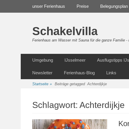
Weiter
Navigation
unser Ferienhaus
Preise
Belegungsplan
zum
Inhalt
Schakelvilla
Ferienhaus am Wasser mit Sauna für die ganze Familie 
Weiter
Sekundäre Navigation
Umgebung
IJsselmeer
Ausflugstipps I
zum
Inhalt
Newsletter
Ferienhaus-Blog
Links
Startseite
»
Beiträge getagged
Achterdijkje
Schlagwort:
Achterdijkje
Ko