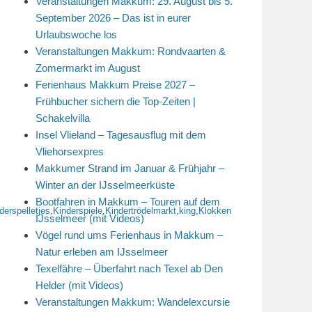
Veranstaltungen Makkum: 29. August bis 5.
September 2026 – Das ist in eurer
Urlaubswoche los
Veranstaltungen Makkum: Rondvaarten &
Zomermarkt im August
Ferienhaus Makkum Preise 2027 –
Frühbucher sichern die Top-Zeiten |
Schakelvilla
Insel Vlieland – Tagesausflug mit dem
Vliehorsexpres
Makkumer Strand im Januar & Frühjahr –
Winter an der IJsselmeerküste
Bootfahren in Makkum – Touren auf dem
derspelletjes
,
Kinderspiele
,
Kindertrödelmarkt
,
king
,
Klokken
IJsselmeer (mit Videos)
Vögel rund ums Ferienhaus in Makkum –
Natur erleben am IJsselmeer
Texelfähre – Überfahrt nach Texel ab Den
Helder (mit Videos)
Veranstaltungen Makkum: Wandelexcursie