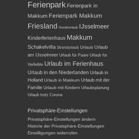
Ferienpark
Ferienpark in
Ferienpark Makkum
Makkum
Friesland
IJsselmeer
Hundeurlaub
Makkum
Kinderferienhaus
Schakelvilla
Urlaub
Urlaub
Strandurlaub
am IJsselmeer
Urlaub für Paare
Urlaub für
Urlaub im Ferienhaus
Verliebte
Urlaub in den Niederlanden
Urlaub in
Holland
Urlaub mit der
Urlaub in Makkum
Familie
Urlaub mit Kindern
Urlaubsplanung
Urlaub trotz Corona
Privatsphäre-Einstellungen
Privatsphäre-Einstellungen ändern
Historie der Privatsphäre-Einstellungen
Einwilligungen widerrufen