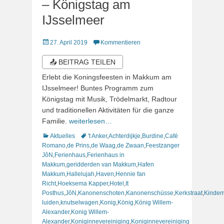
– Königstag am
IJsselmeer
Veröffentlicht
27. April 2019
Kommentieren
am
📤 BEITRAG TEILEN
Erlebt die Koningsfeesten in Makkum am
IJsselmeer! Buntes Programm zum
Königstag mit Musik, Trödelmarkt, Radtour
und traditionellen Aktivitäten für die ganze
Familie.
weiterlesen…
Kategorien
Schlagworte
Aktuelles
't Anker
,
Achterdijkje
,
Burdine
,
Café
Romano
,
de Prins
,
de Waag
,
de Zwaan
,
Feestzanger
JôN
,
Ferienhaus
,
Ferienhaus in
Makkum
,
geridderden van Makkum
,
Hafen
Makkum
,
Hallelujah
,
Haven
,
Hennie fan
Richt
,
Hoeksema Kapper
,
Hotel
,
It
Posthus
,
JôN
,
Kanonenschoten
,
Kanonenschüsse
,
Kerkstraat
,
Kinder
luiden
,
knutselwagen
,
Konig
,
König
,
König Willem-
Alexander
,
Konig Willem-
Alexander
,
Koniginnevereiniging
,
Koniginnevereiniging