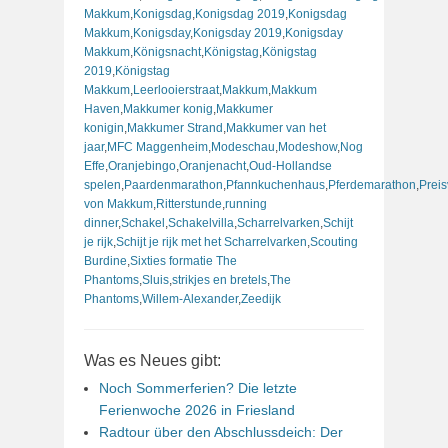
Makkum
,
Konigsdag
,
Konigsdag 2019
,
Konigsdag
Makkum
,
Konigsday
,
Konigsday 2019
,
Konigsday
Makkum
,
Königsnacht
,
Königstag
,
Königstag
2019
,
Königstag
Makkum
,
Leerlooierstraat
,
Makkum
,
Makkum
Haven
,
Makkumer konig
,
Makkumer
konigin
,
Makkumer Strand
,
Makkumer van het
jaar
,
MFC Maggenheim
,
Modeschau
,
Modeshow
,
Nog
Effe
,
Oranjebingo
,
Oranjenacht
,
Oud-Hollandse
spelen
,
Paardenmarathon
,
Pfannkuchenhaus
,
Pferdemarathon
,
Preis
von Makkum
,
Ritterstunde
,
running
dinner
,
Schakel
,
Schakelvilla
,
Scharrelvarken
,
Schijt
je rijk
,
Schijt je rijk met het Scharrelvarken
,
Scouting
Burdine
,
Sixties formatie The
Phantoms
,
Sluis
,
strikjes en bretels
,
The
Phantoms
,
Willem-Alexander
,
Zeedijk
Was es Neues gibt:
Noch Sommerferien? Die letzte
Ferienwoche 2026 in Friesland
Radtour über den Abschlussdeich: Der