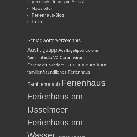
praktische Infos von A bis Z
Newsletter
Ferienhaus-Blog
Links
Schlagwörterverzeichnis
Ausflugstipp
Ausflugstipps
Corona
Coronavirus
CoronaeinreiseVO
Familienferienhaus
Coronavirusupdate
familienfreundliches Ferienhaus
Ferienhaus
Familienurlaub
Ferienhaus am
IJsselmeer
Ferienhaus am
Wasser
Ferienhaus buchen