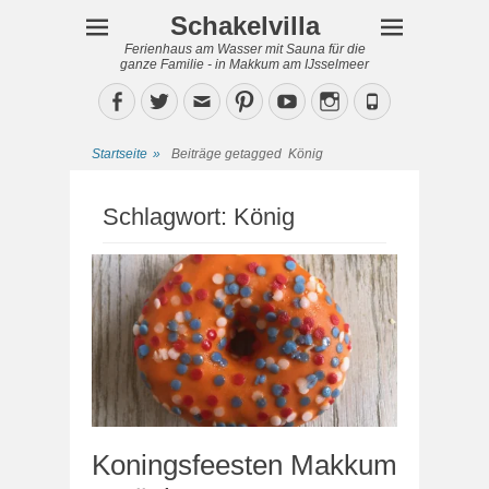
Schakelvilla
Ferienhaus am Wasser mit Sauna für die
ganze Familie - in Makkum am IJsselmeer
Facebook
Twitter
Email
Pinterest
YouTube
Instagram
Phone
Startseite
»
Beiträge getagged
König
Schlagwort:
König
Koningsfeesten Makkum