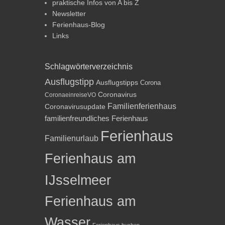
praktische Infos von A bis Z
Newsletter
Ferienhaus-Blog
Links
Schlagwörterverzeichnis
Ausflugstipp
Ausflugstipps
Corona
Coronavirus
CoronaeinreiseVO
Familienferienhaus
Coronavirusupdate
familienfreundliches Ferienhaus
Ferienhaus
Familienurlaub
Ferienhaus am
IJsselmeer
Ferienhaus am
Wasser
Ferienhaus buchen