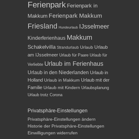
Ferienpark
Ferienpark in
Ferienpark Makkum
Makkum
Friesland
IJsselmeer
Hundeurlaub
Makkum
Kinderferienhaus
Schakelvilla
Urlaub
Urlaub
Strandurlaub
am IJsselmeer
Urlaub für Paare
Urlaub für
Urlaub im Ferienhaus
Verliebte
Urlaub in den Niederlanden
Urlaub in
Holland
Urlaub mit der
Urlaub in Makkum
Familie
Urlaub mit Kindern
Urlaubsplanung
Urlaub trotz Corona
Privatsphäre-Einstellungen
Privatsphäre-Einstellungen ändern
Historie der Privatsphäre-Einstellungen
Einwilligungen widerrufen