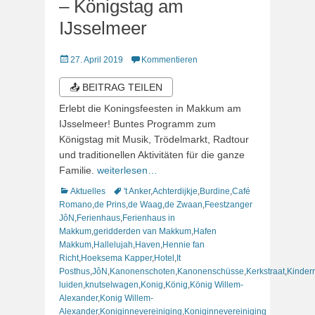
– Königstag am
IJsselmeer
Veröffentlicht
27. April 2019
Kommentieren
am
📤 BEITRAG TEILEN
Erlebt die Koningsfeesten in Makkum am
IJsselmeer! Buntes Programm zum
Königstag mit Musik, Trödelmarkt, Radtour
und traditionellen Aktivitäten für die ganze
Familie.
weiterlesen…
Kategorien
Schlagworte
Aktuelles
't Anker
,
Achterdijkje
,
Burdine
,
Café
Romano
,
de Prins
,
de Waag
,
de Zwaan
,
Feestzanger
JôN
,
Ferienhaus
,
Ferienhaus in
Makkum
,
geridderden van Makkum
,
Hafen
Makkum
,
Hallelujah
,
Haven
,
Hennie fan
Richt
,
Hoeksema Kapper
,
Hotel
,
It
Posthus
,
JôN
,
Kanonenschoten
,
Kanonenschüsse
,
Kerkstraat
,
Kinder
luiden
,
knutselwagen
,
Konig
,
König
,
König Willem-
Alexander
,
Konig Willem-
Alexander
,
Koniginnevereiniging
,
Koniginnevereiniging