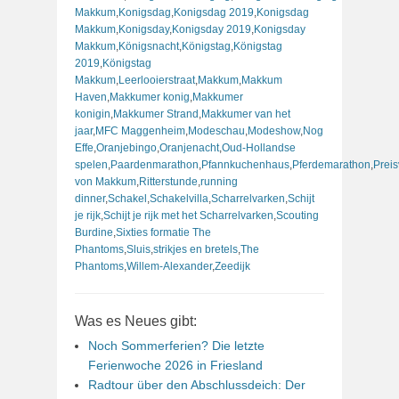
Makkum
,
Konigsdag
,
Konigsdag 2019
,
Konigsdag
Makkum
,
Konigsday
,
Konigsday 2019
,
Konigsday
Makkum
,
Königsnacht
,
Königstag
,
Königstag
2019
,
Königstag
Makkum
,
Leerlooierstraat
,
Makkum
,
Makkum
Haven
,
Makkumer konig
,
Makkumer
konigin
,
Makkumer Strand
,
Makkumer van het
jaar
,
MFC Maggenheim
,
Modeschau
,
Modeshow
,
Nog
Effe
,
Oranjebingo
,
Oranjenacht
,
Oud-Hollandse
spelen
,
Paardenmarathon
,
Pfannkuchenhaus
,
Pferdemarathon
,
Preis
von Makkum
,
Ritterstunde
,
running
dinner
,
Schakel
,
Schakelvilla
,
Scharrelvarken
,
Schijt
je rijk
,
Schijt je rijk met het Scharrelvarken
,
Scouting
Burdine
,
Sixties formatie The
Phantoms
,
Sluis
,
strikjes en bretels
,
The
Phantoms
,
Willem-Alexander
,
Zeedijk
Was es Neues gibt:
Noch Sommerferien? Die letzte
Ferienwoche 2026 in Friesland
Radtour über den Abschlussdeich: Der