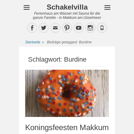
Schakelvilla
Ferienhaus am Wasser mit Sauna für die
ganze Familie - in Makkum am IJsselmeer
Facebook
Twitter
Email
Pinterest
YouTube
Instagram
Phone
Startseite
»
Beiträge getagged
Burdine
Schlagwort:
Burdine
Koningsfeesten Makkum