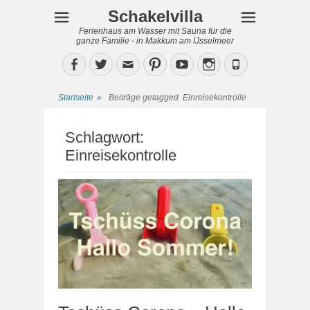
Schakelvilla
Ferienhaus am Wasser mit Sauna für die
ganze Familie - in Makkum am IJsselmeer
Facebook
Twitter
Email
Pinterest
YouTube
Instagram
Phone
Startseite
»
Beiträge getagged
Einreisekontrolle
Schlagwort:
Einreisekontrolle