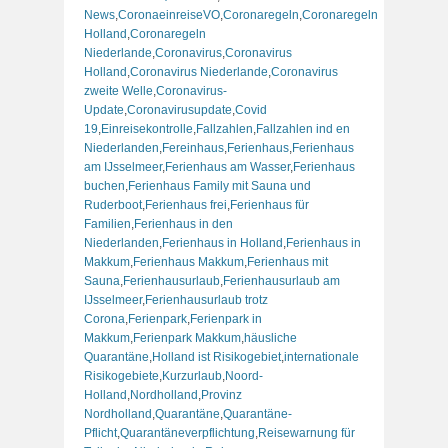
News
,
CoronaeinreiseVO
,
Coronaregeln
,
Coronaregeln
Holland
,
Coronaregeln
Niederlande
,
Coronavirus
,
Coronavirus
Holland
,
Coronavirus Niederlande
,
Coronavirus
zweite Welle
,
Coronavirus-
Update
,
Coronavirusupdate
,
Covid
19
,
Einreisekontrolle
,
Fallzahlen
,
Fallzahlen ind en
Niederlanden
,
Fereinhaus
,
Ferienhaus
,
Ferienhaus
am IJsselmeer
,
Ferienhaus am Wasser
,
Ferienhaus
buchen
,
Ferienhaus Family mit Sauna und
Ruderboot
,
Ferienhaus frei
,
Ferienhaus für
Familien
,
Ferienhaus in den
Niederlanden
,
Ferienhaus in Holland
,
Ferienhaus in
Makkum
,
Ferienhaus Makkum
,
Ferienhaus mit
Sauna
,
Ferienhausurlaub
,
Ferienhausurlaub am
IJsselmeer
,
Ferienhausurlaub trotz
Corona
,
Ferienpark
,
Ferienpark in
Makkum
,
Ferienpark Makkum
,
häusliche
Quarantäne
,
Holland ist Risikogebiet
,
internationale
Risikogebiete
,
Kurzurlaub
,
Noord-
Holland
,
Nordholland
,
Provinz
Nordholland
,
Quarantäne
,
Quarantäne-
Pflicht
,
Quarantäneverpflichtung
,
Reisewarnung für