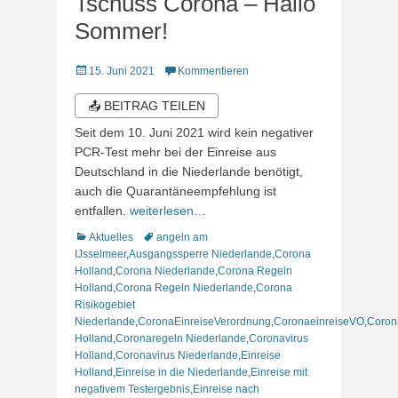
Tschüss Corona – Hallo
Sommer!
Veröffentlicht
15. Juni 2021
Kommentieren
am
📤 BEITRAG TEILEN
Seit dem 10. Juni 2021 wird kein negativer
PCR-Test mehr bei der Einreise aus
Deutschland in die Niederlande benötigt,
auch die Quarantäneempfehlung ist
entfallen.
weiterlesen…
Kategorien
Schlagworte
Aktuelles
angeln am
IJsselmeer
,
Ausgangssperre Niederlande
,
Corona
Holland
,
Corona Niederlande
,
Corona Regeln
Holland
,
Corona Regeln Niederlande
,
Corona
Risikogebiet
Niederlande
,
CoronaEinreiseVerordnung
,
CoronaeinreiseVO
,
Coron
Holland
,
Coronaregeln Niederlande
,
Coronavirus
Holland
,
Coronavirus Niederlande
,
Einreise
Holland
,
Einreise in die Niederlande
,
Einreise mit
negativem Testergebnis
,
Einreise nach