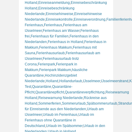
Holland
,
Einreiseanmeldung
,
Einreisebeschränkung
Holland
,
Einreisebeschränkung
Niederlande
,
Einreisehinweise
,
Einreisehinweise
Niederlande
,
Einreisekontrolle
,
Einreiseverordnung
,
Familienferien
Ferienhaus
,
Ferienhaus
,
Ferienhaus am
IJsselmeer
,
Ferienhaus am Wasser
,
Ferienhaus
frei
,
Ferienhaus für Familien
,
Ferienhaus in den
Niederlanden
,
Ferienhaus in Holland
,
Ferienhaus in
Makkum
,
Ferienhaus Makkum
,
Ferienhaus mit
Sauna
,
Ferienhausurlaub
,
Ferienhausurlaub am
IJsselmeer
,
Ferienhausurlaub trotz
Corona
,
Ferienpark
,
Ferienpark in
Makkum
,
Ferienpark Makkum
,
häusliche
Quarantäne
,
Hochinzidenzgebiet
Niederlande
,
Holland
,
Hollandurlaub
,
IJsselmeer
,
IJsselmeerstrand
,
K
Test
,
Quarantäne
,
Quarantäne-
Pflicht
,
Quarantänepflicht
,
Quarantäneverpflichtung
,
Reisewarnung
Holland
,
Reisewarnung Niederlande
,
Rückreise aus
Holland
,
Sommerferien
,
Sommerurlaub
,
Spätsommerurlaub
,
Strandu
für Einreisende aus den Niederlanden
,
Urlaub am
IJsselmeer
,
Urlaub im Ferienhaus
,
Urlaub im
Ferienhaus ohne Quarantäne in
Deutschland
,
Urlaub im Spätsommer
,
Urlaub in den
Niederlanden
,
Urlaub in Holland