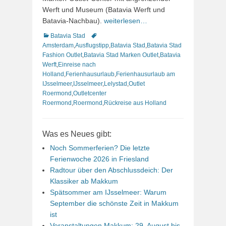
Werft und Museum (Batavia Werft und
Batavia-Nachbau).
weiterlesen…
Kategorien
Schlagworte
Batavia Stad
Amsterdam
,
Ausflugstipp
,
Batavia Stad
,
Batavia Stad
Fashion Outlet
,
Batavia Stad Marken Outlet
,
Batavia
Werft
,
Einreise nach
Holland
,
Ferienhausurlaub
,
Ferienhausurlaub am
IJsselmeer
,
IJsselmeer
,
Lelystad
,
Outlet
Roermond
,
Outletcenter
Roermond
,
Roermond
,
Rückreise aus Holland
Was es Neues gibt:
Noch Sommerferien? Die letzte
Ferienwoche 2026 in Friesland
Radtour über den Abschlussdeich: Der
Klassiker ab Makkum
Spätsommer am IJsselmeer: Warum
September die schönste Zeit in Makkum
ist
Veranstaltungen Makkum: 29. August bis