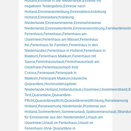
Holland
,
Einreise in die Niederlande
,
Einreise mit
negativem Testergebnis
,
Einreise nach
Holland
,
Einreiseanmeldung
,
Einreisebeschränkung
Holland
,
Einreisebeschränkung
Niederlande
,
Einreisehinweise
,
Einreisehinweise
Niederlande
,
Einreisekontrolle
,
Einreiseverordnung
,
Familienferien
Ferienhaus
,
Ferienhaus
,
Ferienhaus am
IJsselmeer
,
Ferienhaus am Wasser
,
Ferienhaus
frei
,
Ferienhaus für Familien
,
Ferienhaus in den
Niederlanden
,
Ferienhaus in Holland
,
Ferienhaus in
Makkum
,
Ferienhaus Makkum
,
Ferienhaus mit
Sauna
,
Ferienhausurlaub
,
Ferienhausurlaub am
IJsselmeer
,
Ferienhausurlaub trotz
Corona
,
Ferienpark
,
Ferienpark in
Makkum
,
Ferienpark Makkum
,
häusliche
Quarantäne
,
Hochinzidenzgebiet
Niederlande
,
Holland
,
Hollandurlaub
,
IJsselmeer
,
IJsselmeerstrand
,
K
Test
,
Quarantäne
,
Quarantäne-
Pflicht
,
Quarantänepflicht
,
Quarantäneverpflichtung
,
Reisewarnung
Holland
,
Reisewarnung Niederlande
,
Rückreise aus
Holland
,
Sommerferien
,
Sommerurlaub
,
Spätsommerurlaub
,
Strandu
für Einreisende aus den Niederlanden
,
Urlaub am
IJsselmeer
,
Urlaub im Ferienhaus
,
Urlaub im
Ferienhaus ohne Quarantäne in