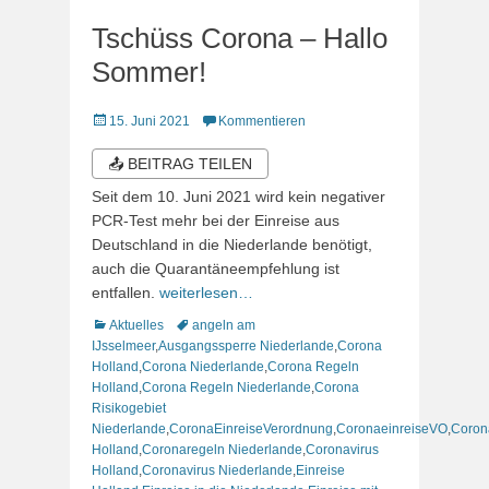
Tschüss Corona – Hallo
Sommer!
Veröffentlicht
15. Juni 2021
Kommentieren
am
📤 BEITRAG TEILEN
Seit dem 10. Juni 2021 wird kein negativer
PCR-Test mehr bei der Einreise aus
Deutschland in die Niederlande benötigt,
auch die Quarantäneempfehlung ist
entfallen.
weiterlesen…
Kategorien
Schlagworte
Aktuelles
angeln am
IJsselmeer
,
Ausgangssperre Niederlande
,
Corona
Holland
,
Corona Niederlande
,
Corona Regeln
Holland
,
Corona Regeln Niederlande
,
Corona
Risikogebiet
Niederlande
,
CoronaEinreiseVerordnung
,
CoronaeinreiseVO
,
Coron
Holland
,
Coronaregeln Niederlande
,
Coronavirus
Holland
,
Coronavirus Niederlande
,
Einreise