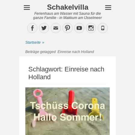
Schakelvilla
Ferienhaus am Wasser mit Sauna für die
ganze Familie - in Makkum am IJsselmeer
Facebook
Twitter
Email
Pinterest
YouTube
Instagram
Phone
Startseite
»
Beiträge getagged
Einreise nach Holland
Schlagwort:
Einreise nach
Holland