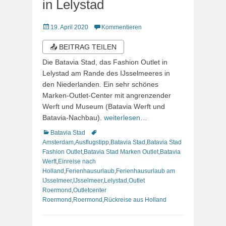
in Lelystad
Veröffentlicht
19. April 2020
Kommentieren
am
📤 BEITRAG TEILEN
Die Batavia Stad, das Fashion Outlet in
Lelystad am Rande des IJsselmeeres in
den Niederlanden. Ein sehr schönes
Marken-Outlet-Center mit angrenzender
Werft und Museum (Batavia Werft und
Batavia-Nachbau).
weiterlesen…
Kategorien
Schlagworte
Batavia Stad
Amsterdam
,
Ausflugstipp
,
Batavia Stad
,
Batavia Stad
Fashion Outlet
,
Batavia Stad Marken Outlet
,
Batavia
Werft
,
Einreise nach
Holland
,
Ferienhausurlaub
,
Ferienhausurlaub am
IJsselmeer
,
IJsselmeer
,
Lelystad
,
Outlet
Roermond
,
Outletcenter
Roermond
,
Roermond
,
Rückreise aus Holland