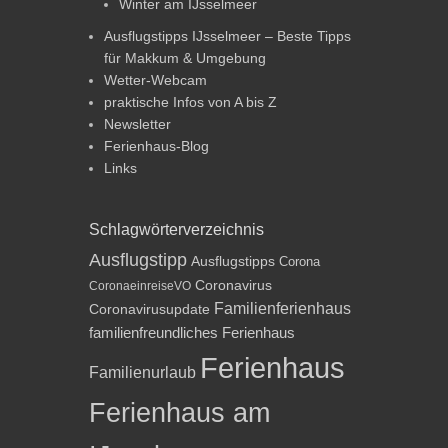
Winter am IJsselmeer
Ausflugstipps IJsselmeer – Beste Tipps
für Makkum & Umgebung
Wetter-Webcam
praktische Infos von A bis Z
Newsletter
Ferienhaus-Blog
Links
Schlagwörterverzeichnis
Ausflugstipp
Ausflugstipps
Corona
Coronavirus
CoronaeinreiseVO
Familienferienhaus
Coronavirusupdate
familienfreundliches Ferienhaus
Ferienhaus
Familienurlaub
Ferienhaus am