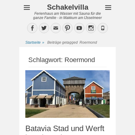
Schakelvilla
Ferienhaus am Wasser mit Sauna für die
ganze Familie - in Makkum am IJsselmeer
Facebook
Twitter
Email
Pinterest
YouTube
Instagram
Phone
Startseite
»
Beiträge getagged
Roermond
Schlagwort:
Roermond
Batavia Stad und Werft