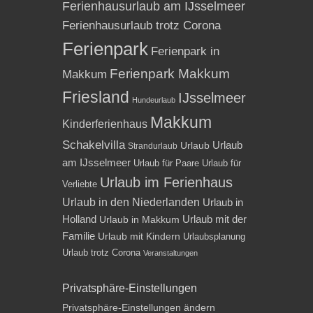
Ferienhausurlaub am IJsselmeer
Ferienhausurlaub trotz Corona
Ferienpark
Ferienpark in
Ferienpark Makkum
Makkum
Friesland
IJsselmeer
Hundeurlaub
Makkum
Kinderferienhaus
Schakelvilla
Urlaub
Urlaub
Strandurlaub
am IJsselmeer
Urlaub für Paare
Urlaub für
Urlaub im Ferienhaus
Verliebte
Urlaub in den Niederlanden
Urlaub in
Holland
Urlaub mit der
Urlaub in Makkum
Familie
Urlaub mit Kindern
Urlaubsplanung
Urlaub trotz Corona
Veranstaltungen
Privatsphäre-Einstellungen
Privatsphäre-Einstellungen ändern