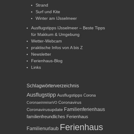
Strand
Surf und Kite
Winter am IJsselmeer
Ausflugstipps IJsselmeer – Beste Tipps
für Makkum & Umgebung
Wetter-Webcam
praktische Infos von A bis Z
Newsletter
Ferienhaus-Blog
Links
Schlagwörterverzeichnis
Ausflugstipp
Ausflugstipps
Corona
Coronavirus
CoronaeinreiseVO
Familienferienhaus
Coronavirusupdate
familienfreundliches Ferienhaus
Ferienhaus
Familienurlaub