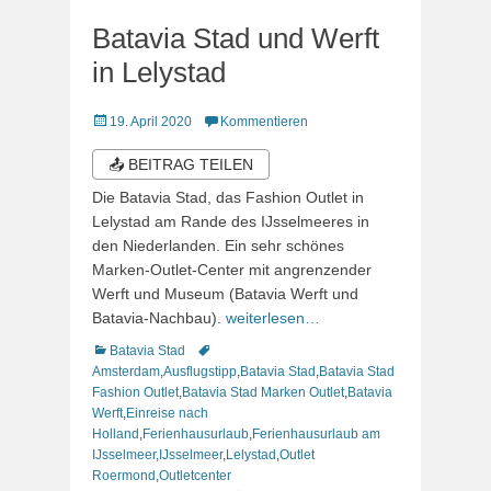
Batavia Stad und Werft
in Lelystad
Veröffentlicht
19. April 2020
Kommentieren
am
📤 BEITRAG TEILEN
Die Batavia Stad, das Fashion Outlet in
Lelystad am Rande des IJsselmeeres in
den Niederlanden. Ein sehr schönes
Marken-Outlet-Center mit angrenzender
Werft und Museum (Batavia Werft und
Batavia-Nachbau).
weiterlesen…
Kategorien
Schlagworte
Batavia Stad
Amsterdam
,
Ausflugstipp
,
Batavia Stad
,
Batavia Stad
Fashion Outlet
,
Batavia Stad Marken Outlet
,
Batavia
Werft
,
Einreise nach
Holland
,
Ferienhausurlaub
,
Ferienhausurlaub am
IJsselmeer
,
IJsselmeer
,
Lelystad
,
Outlet
Roermond
,
Outletcenter