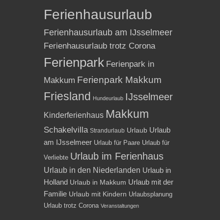
Ferienhausurlaub
Ferienhausurlaub am IJsselmeer
Ferienhausurlaub trotz Corona
Ferienpark
Ferienpark in
Ferienpark Makkum
Makkum
Friesland
IJsselmeer
Hundeurlaub
Makkum
Kinderferienhaus
Schakelvilla
Urlaub
Urlaub
Strandurlaub
am IJsselmeer
Urlaub für Paare
Urlaub für
Urlaub im Ferienhaus
Verliebte
Urlaub in den Niederlanden
Urlaub in
Holland
Urlaub mit der
Urlaub in Makkum
Familie
Urlaub mit Kindern
Urlaubsplanung
Urlaub trotz Corona
Veranstaltungen