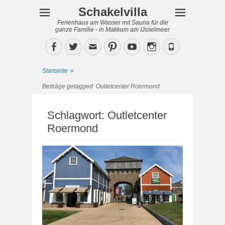
Schakelvilla
Ferienhaus am Wasser mit Sauna für die
ganze Familie - in Makkum am IJsselmeer
Facebook
Twitter
Email
Pinterest
YouTube
Instagram
Phone
Startseite
»
Beiträge getagged
Outletcenter Roermond
Schlagwort:
Outletcenter
Roermond