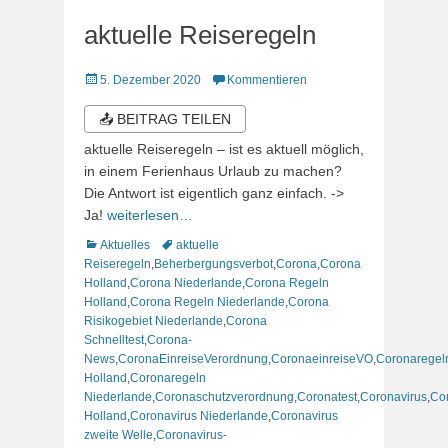
aktuelle Reiseregeln
Veröffentlicht
5. Dezember 2020
Kommentieren
am
📤 BEITRAG TEILEN
aktuelle Reiseregeln – ist es aktuell möglich,
in einem Ferienhaus Urlaub zu machen?
Die Antwort ist eigentlich ganz einfach. ->
Ja!
weiterlesen…
Kategorien
Schlagworte
Aktuelles
aktuelle
Reiseregeln
,
Beherbergungsverbot
,
Corona
,
Corona
Holland
,
Corona Niederlande
,
Corona Regeln
Holland
,
Corona Regeln Niederlande
,
Corona
Risikogebiet Niederlande
,
Corona
Schnelltest
,
Corona-
News
,
CoronaEinreiseVerordnung
,
CoronaeinreiseVO
,
Coronaregel
Holland
,
Coronaregeln
Niederlande
,
Coronaschutzverordnung
,
Coronatest
,
Coronavirus
,
Co
Holland
,
Coronavirus Niederlande
,
Coronavirus
zweite Welle
,
Coronavirus-