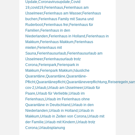
Update
,
Coronavirusupdate
,
Covid
19
,
covid19
,
Ferienhaus
,
Ferienhaus am
IJsselmeer
,
Ferienhaus am Wasser
,
Ferienhaus
buchen
,
Ferienhaus Family mit Sauna und
Ruderboot
,
Ferienhaus frei
,
Ferienhaus für
Familien
,
Ferienhaus in den
Niederlanden
,
Ferienhaus in Holland
,
Ferienhaus in
Makkum
,
Ferienhaus Makkum
,
Ferienhaus
mieten
,
Ferienhaus mit
Sauna
,
Ferienhausurlaub
,
Ferienhausurlaub am
IJsselmeer
,
Ferienhausurlaub trotz
Corona
,
Ferienpark
,
Ferienpark in
Makkum
,
Ferienpark Makkum
,
häusliche
Quarantäne
,
Quarantäne
,
Quarantäne-
Pflicht
,
Quarantänepflicht
,
Quarantäneverpflichtung
,
Reiseregeln
,
sar
cov-2
,
Urlaub
,
Urlaub am IJsselmeer
,
Urlaub für
Paare
,
Urlaub für Verliebte
,
Urlaub im
Ferienhaus
,
Urlaub im Ferienhaus ohne
Quarantäne in Deutschland
,
Urlaub in den
Niederlanden
,
Urlaub in Holland
,
Urlaub in
Makkum
,
Urlaub in Zeiten von Corona
,
Urlaub mit
der Familie
,
Urlaub mit Kindern
,
Urlaub trotz
Corona
,
Urlaubsplanung