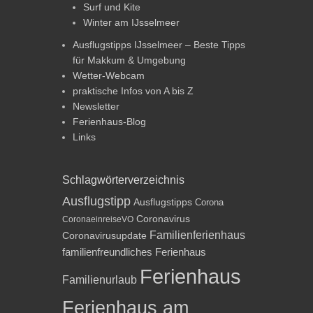
Surf und Kite
Winter am IJsselmeer
Ausflugstipps IJsselmeer – Beste Tipps
für Makkum & Umgebung
Wetter-Webcam
praktische Infos von A bis Z
Newsletter
Ferienhaus-Blog
Links
Schlagwörterverzeichnis
Ausflugstipp
Ausflugstipps
Corona
Coronavirus
CoronaeinreiseVO
Familienferienhaus
Coronavirusupdate
familienfreundliches Ferienhaus
Ferienhaus
Familienurlaub
Ferienhaus am