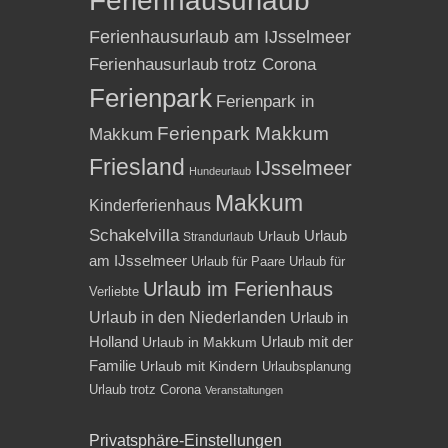
Ferienhausurlaub
Ferienhausurlaub am IJsselmeer
Ferienhausurlaub trotz Corona
Ferienpark
Ferienpark in
Ferienpark Makkum
Makkum
Friesland
IJsselmeer
Hundeurlaub
Makkum
Kinderferienhaus
Schakelvilla
Urlaub
Urlaub
Strandurlaub
am IJsselmeer
Urlaub für Paare
Urlaub für
Urlaub im Ferienhaus
Verliebte
Urlaub in den Niederlanden
Urlaub in
Holland
Urlaub mit der
Urlaub in Makkum
Familie
Urlaub mit Kindern
Urlaubsplanung
Urlaub trotz Corona
Veranstaltungen
Privatsphäre-Einstellungen