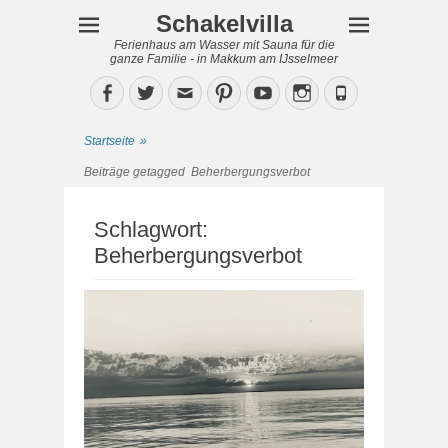
Schakelvilla
Ferienhaus am Wasser mit Sauna für die
ganze Familie - in Makkum am IJsselmeer
Facebook
Twitter
Email
Pinterest
YouTube
Instagram
Phone
Startseite
»
Beiträge getagged
Beherbergungsverbot
Schlagwort:
Beherbergungsverbot