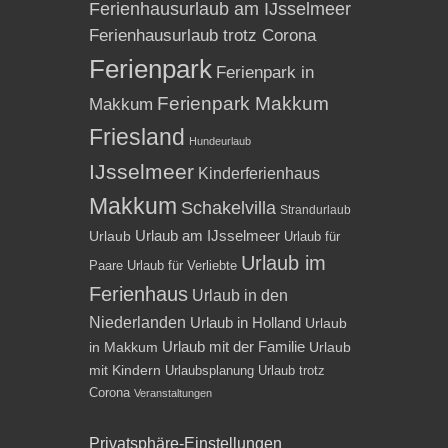
Ferienhausurlaub am IJsselmeer
Ferienhausurlaub trotz Corona
Ferienpark
Ferienpark in
Ferienpark Makkum
Makkum
Friesland
Hundeurlaub
IJsselmeer
Kinderferienhaus
Makkum
Schakelvilla
Strandurlaub
Urlaub am IJsselmeer
Urlaub
Urlaub für
Urlaub im
Paare
Urlaub für Verliebte
Ferienhaus
Urlaub in den
Niederlanden
Urlaub in Holland
Urlaub
Urlaub mit der Familie
in Makkum
Urlaub
mit Kindern
Urlaubsplanung
Urlaub trotz
Corona
Veranstaltungen
Privatsphäre-Einstellungen