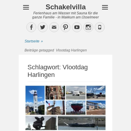
Schakelvilla
Ferienhaus am Wasser mit Sauna für die
ganze Familie - in Makkum am IJsselmeer
Facebook
Twitter
Email
Pinterest
YouTube
Instagram
Phone
Startseite
»
Beiträge getagged
Vlootdag Harlingen
Schlagwort:
Vlootdag
Harlingen