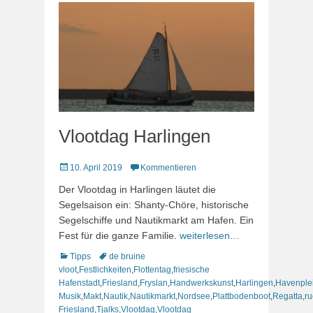
Vlootdag Harlingen
Veröffentlicht
10. April 2019
Kommentieren
am
Der Vlootdag in Harlingen läutet die
Segelsaison ein: Shanty-Chöre, historische
Segelschiffe und Nautikmarkt am Hafen. Ein
Fest für die ganze Familie.
weiterlesen…
Kategorien
Schlagworte
Tipps
de bruine
vloot
,
Festlichkeiten
,
Flottentag
,
friesische
Hafenstadt
,
Friesland
,
Fryslan
,
Handwerkskunst
,
Harlingen
,
Havenple
Musik
,
Makt
,
Nautik
,
Nautikmarkt
,
Nordsee
,
Plattbodenboot
,
Regatta
,
ru
Friesland
,
Tjalks
,
Vlootdag
,
Vlootdag