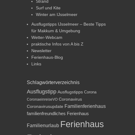
Strand
Surf und Kite
Winter am IJsselmeer
Ausflugstipps IJsselmeer – Beste Tipps
für Makkum & Umgebung
Wetter-Webcam
praktische Infos von A bis Z
Newsletter
Ferienhaus-Blog
Links
Schlagwörterverzeichnis
Ausflugstipp
Ausflugstipps
Corona
Coronavirus
CoronaeinreiseVO
Familienferienhaus
Coronavirusupdate
familienfreundliches Ferienhaus
Ferienhaus
Familienurlaub