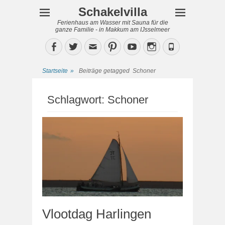
Schakelvilla
Ferienhaus am Wasser mit Sauna für die
ganze Familie - in Makkum am IJsselmeer
Facebook
Twitter
Email
Pinterest
YouTube
Instagram
Phone
Startseite
»
Beiträge getagged
Schoner
Schlagwort:
Schoner
Vlootdag Harlingen