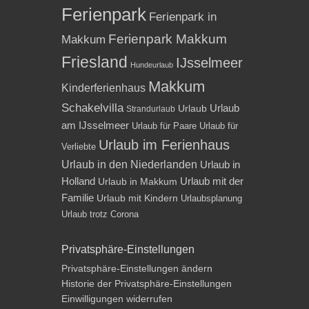
Ferienpark
Ferienpark in
Ferienpark Makkum
Makkum
Friesland
IJsselmeer
Hundeurlaub
Makkum
Kinderferienhaus
Schakelvilla
Urlaub
Urlaub
Strandurlaub
am IJsselmeer
Urlaub für Paare
Urlaub für
Urlaub im Ferienhaus
Verliebte
Urlaub in den Niederlanden
Urlaub in
Holland
Urlaub mit der
Urlaub in Makkum
Familie
Urlaub mit Kindern
Urlaubsplanung
Urlaub trotz Corona
Privatsphäre-Einstellungen
Privatsphäre-Einstellungen ändern
Historie der Privatsphäre-Einstellungen
Einwilligungen widerrufen