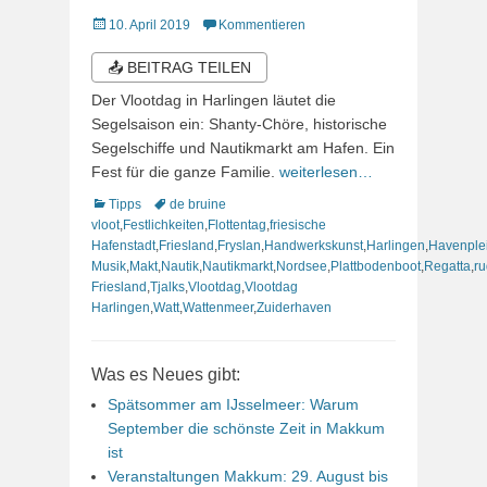
Veröffentlicht
10. April 2019
Kommentieren
am
📤 BEITRAG TEILEN
Der Vlootdag in Harlingen läutet die
Segelsaison ein: Shanty-Chöre, historische
Segelschiffe und Nautikmarkt am Hafen. Ein
Fest für die ganze Familie.
weiterlesen…
Kategorien
Schlagworte
Tipps
de bruine
vloot
,
Festlichkeiten
,
Flottentag
,
friesische
Hafenstadt
,
Friesland
,
Fryslan
,
Handwerkskunst
,
Harlingen
,
Havenple
Musik
,
Makt
,
Nautik
,
Nautikmarkt
,
Nordsee
,
Plattbodenboot
,
Regatta
,
ru
Friesland
,
Tjalks
,
Vlootdag
,
Vlootdag
Harlingen
,
Watt
,
Wattenmeer
,
Zuiderhaven
Was es Neues gibt:
Spätsommer am IJsselmeer: Warum
September die schönste Zeit in Makkum
ist
Veranstaltungen Makkum: 29. August bis