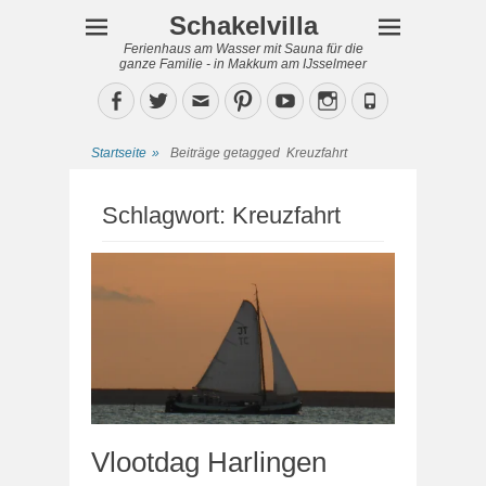
Schakelvilla
Ferienhaus am Wasser mit Sauna für die
ganze Familie - in Makkum am IJsselmeer
Facebook
Twitter
Email
Pinterest
YouTube
Instagram
Phone
Startseite
»
Beiträge getagged
Kreuzfahrt
Schlagwort:
Kreuzfahrt
Vlootdag Harlingen