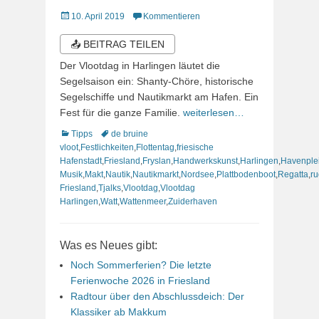
Veröffentlicht
10. April 2019
Kommentieren
am
📤 BEITRAG TEILEN
Der Vlootdag in Harlingen läutet die
Segelsaison ein: Shanty-Chöre, historische
Segelschiffe und Nautikmarkt am Hafen. Ein
Fest für die ganze Familie.
weiterlesen…
Kategorien
Schlagworte
Tipps
de bruine
vloot
,
Festlichkeiten
,
Flottentag
,
friesische
Hafenstadt
,
Friesland
,
Fryslan
,
Handwerkskunst
,
Harlingen
,
Havenple
Musik
,
Makt
,
Nautik
,
Nautikmarkt
,
Nordsee
,
Plattbodenboot
,
Regatta
,
ru
Friesland
,
Tjalks
,
Vlootdag
,
Vlootdag
Harlingen
,
Watt
,
Wattenmeer
,
Zuiderhaven
Was es Neues gibt:
Noch Sommerferien? Die letzte
Ferienwoche 2026 in Friesland
Radtour über den Abschlussdeich: Der
Klassiker ab Makkum