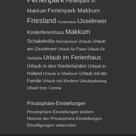
Ferienpark in
Ferienpark Makkum
Makkum
Friesland
IJsselmeer
Hundeurlaub
Makkum
Kinderferienhaus
Schakelvilla
Urlaub
Urlaub
Strandurlaub
am IJsselmeer
Urlaub für Paare
Urlaub für
Urlaub im Ferienhaus
Verliebte
Urlaub in den Niederlanden
Urlaub in
Holland
Urlaub mit der
Urlaub in Makkum
Familie
Urlaub mit Kindern
Urlaubsplanung
Urlaub trotz Corona
Privatsphäre-Einstellungen
Privatsphäre-Einstellungen ändern
Historie der Privatsphäre-Einstellungen
Einwilligungen widerrufen