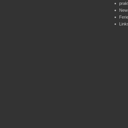
prak
News
Feri
Link