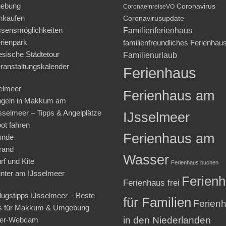
ebung
Coronavirus
CoronaeinreiseVO
nkaufen
Coronavirusupdate
sensmöglichkeiten
Familienferienhaus
rienpark
familienfreundliches Ferienhau
iesische Städtetour
Familienurlaub
ranstaltungskalender
Ferienhaus
elmeer
Ferienhaus am
geln in Makkum am
sselmeer – Tipps & Angelplätze
IJsselmeer
ot fahren
Ferienhaus am
unde
rand
Wasser
rf und Kite
Ferienhaus buchen
nter am IJsselmeer
Ferien
Ferienhaus frei
lugstipps IJsselmeer – Beste
für Familien
Ferien
s für Makkum & Umgebung
in den Niederlanden
ter-Webcam