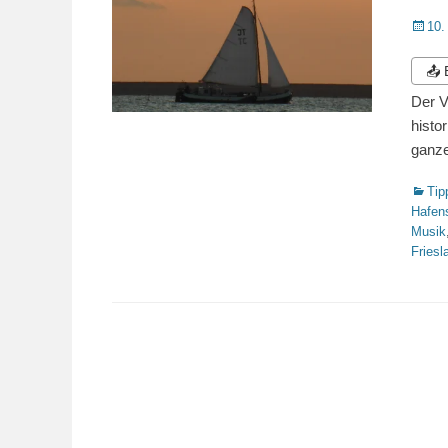
Veröffe
10.
am
📤
Der V
histo
ganze
Katego
Tip
Hafen
Musik
Friesl