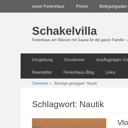
Weiter
Navigation
unser Ferienhaus
Preise
Belegungsplan
zum
Inhalt
Schakelvilla
Ferienhaus am Wasser mit Sauna für die ganze Familie 
Weiter
Sekundäre Navigation
Umgebung
IJsselmeer
Ausflugstipps I
zum
Inhalt
Newsletter
Ferienhaus-Blog
Links
Startseite
»
Beiträge getagged
Nautik
Schlagwort:
Nautik
Vlo