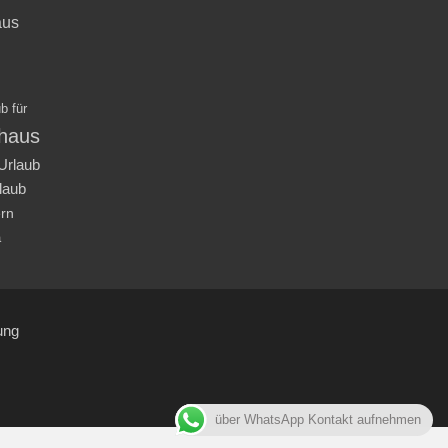
aus
b für
nhaus
Urlaub
laub
ern
a
ung
über WhatsApp Kontakt aufnehmen