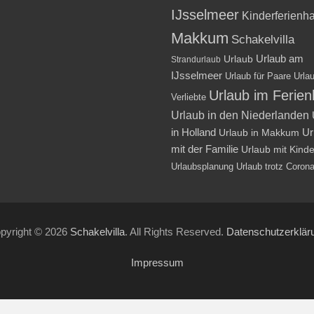
IJsselmeer
Kinderferienh
Makkum
Schakelvilla
Urlaub am
Urlaub
Strandurlaub
IJsselmeer
Urlaub für Paare
Urlau
Urlaub im Ferie
Verliebte
Urlaub in den Niederlanden
in Holland
Ur
Urlaub in Makkum
mit der Familie
Urlaub mit Kind
Urlaubsplanung
Urlaub trotz Coron
pyright © 2026
Schakelvilla
. All Rights Reserved.
Datenschutzerklär
Impressum