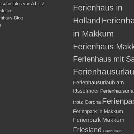
tische Infos von A bis Z
Ferienhaus in
letter
enhaus-Blog
Holland
Ferienh
s
in Makkum
Ferienhaus Mak
Ferienhaus mit S
Ferienhausurla
Ferienhausurlaub am
IJsselmeer
Ferienhausurla
Ferienpa
trotz Corona
Ferienpark in Makkum
Ferienpark Makkum
Friesland
Hundeurlaub