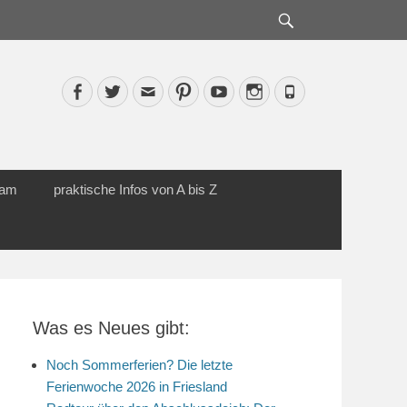
Suche
Facebook
Twitter
Email
Pinterest
YouTube
Instagram
Phone
cam
praktische Infos von A bis Z
Was es Neues gibt:
Noch Sommerferien? Die letzte
Ferienwoche 2026 in Friesland