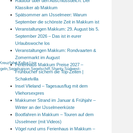
Radtour über den Abschlussdeich: Der
Klassiker ab Makkum
Spätsommer am IJsselmeer: Warum
September die schönste Zeit in Makkum ist
Veranstaltungen Makkum: 29. August bis 5.
September 2026 – Das ist in eurer
Urlaubswoche los
Veranstaltungen Makkum: Rondvaarten &
Zomermarkt im August
Kreuzfahrt
,
Kultur
,
Live
Ferienhaus Makkum Preise 2027 –
geln
,
Segelsaison
,
Segelschiff
,
Shanty
,
Südwest-
Frühbucher sichern die Top-Zeiten |
Schakelvilla
Insel Vlieland – Tagesausflug mit dem
Vliehorsexpres
Makkumer Strand im Januar & Frühjahr –
Winter an der IJsselmeerküste
Bootfahren in Makkum – Touren auf dem
IJsselmeer (mit Videos)
Vögel rund ums Ferienhaus in Makkum –