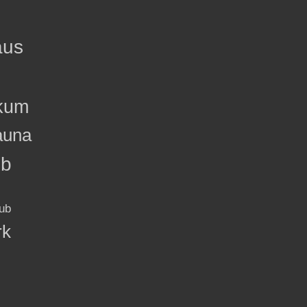
aus
kum
auna
ub
ub
rk