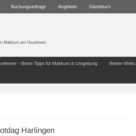
Buchungsanfrage
Angebote
Gästebuch
- in Makkum am IJsselmeer
Jsselmeer – Beste Tipps für Makkum & Umgebung
Wetter-Web
otdag Harlingen