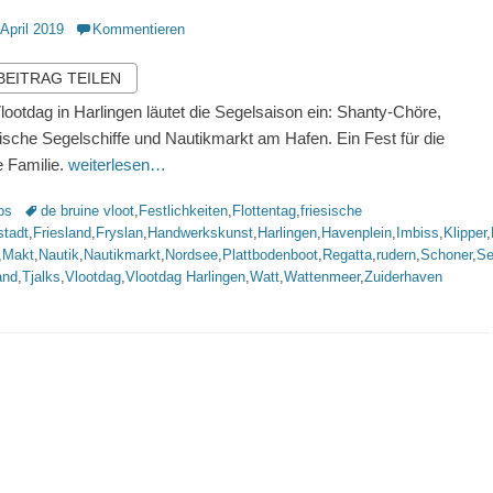
ntlicht
 April 2019
Kommentieren
 BEITRAG TEILEN
lootdag in Harlingen läutet die Segelsaison ein: Shanty-Chöre,
rische Segelschiffe und Nautikmarkt am Hafen. Ein Fest für die
 Familie.
weiterlesen…
rien
Schlagworte
ps
de bruine vloot
,
Festlichkeiten
,
Flottentag
,
friesische
stadt
,
Friesland
,
Fryslan
,
Handwerkskunst
,
Harlingen
,
Havenplein
,
Imbiss
,
Klipper
,
,
Makt
,
Nautik
,
Nautikmarkt
,
Nordsee
,
Plattbodenboot
,
Regatta
,
rudern
,
Schoner
,
Se
and
,
Tjalks
,
Vlootdag
,
Vlootdag Harlingen
,
Watt
,
Wattenmeer
,
Zuiderhaven