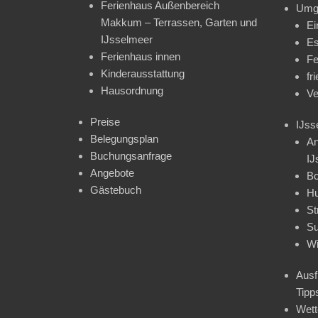
Ferienhaus Außenbereich
Umg
Makkum – Terrassen, Garten und
Ei
IJsselmeer
Es
Ferienhaus innen
Fe
Kinderausstattung
fr
Hausordnung
Ve
Preise
IJss
Belegungsplan
An
Buchungsanfrage
IJ
Angebote
Bo
Gästebuch
H
St
Su
Wi
Ausf
Tipp
Wet