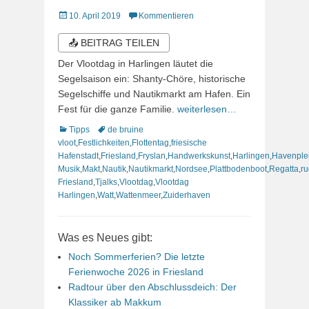
Veröffentlicht
10. April 2019
Kommentieren
am
📤 BEITRAG TEILEN
Der Vlootdag in Harlingen läutet die
Segelsaison ein: Shanty-Chöre, historische
Segelschiffe und Nautikmarkt am Hafen. Ein
Fest für die ganze Familie.
weiterlesen…
Kategorien
Schlagworte
Tipps
de bruine
vloot
,
Festlichkeiten
,
Flottentag
,
friesische
Hafenstadt
,
Friesland
,
Fryslan
,
Handwerkskunst
,
Harlingen
,
Havenple
Musik
,
Makt
,
Nautik
,
Nautikmarkt
,
Nordsee
,
Plattbodenboot
,
Regatta
,
ru
Friesland
,
Tjalks
,
Vlootdag
,
Vlootdag
Harlingen
,
Watt
,
Wattenmeer
,
Zuiderhaven
Was es Neues gibt:
Noch Sommerferien? Die letzte
Ferienwoche 2026 in Friesland
Radtour über den Abschlussdeich: Der
Klassiker ab Makkum