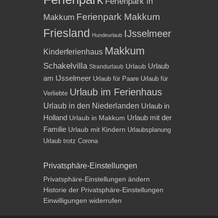
Ferienpark in
Ferienpark Makkum
Makkum
Friesland
IJsselmeer
Hundeurlaub
Makkum
Kinderferienhaus
Schakelvilla
Urlaub
Urlaub
Strandurlaub
am IJsselmeer
Urlaub für Paare
Urlaub für
Urlaub im Ferienhaus
Verliebte
Urlaub in den Niederlanden
Urlaub in
Holland
Urlaub mit der
Urlaub in Makkum
Familie
Urlaub mit Kindern
Urlaubsplanung
Urlaub trotz Corona
Privatsphäre-Einstellungen
Privatsphäre-Einstellungen ändern
Historie der Privatsphäre-Einstellungen
Einwilligungen widerrufen