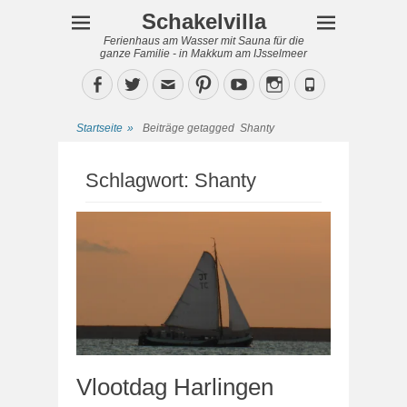
Schakelvilla
Ferienhaus am Wasser mit Sauna für die
ganze Familie - in Makkum am IJsselmeer
Facebook
Twitter
Email
Pinterest
YouTube
Instagram
Phone
Startseite
»
Beiträge getagged
Shanty
Schlagwort:
Shanty
Vlootdag Harlingen