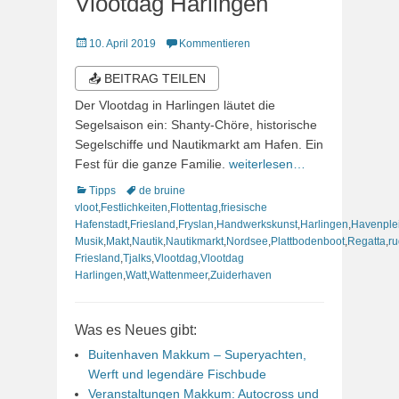
Vlootdag Harlingen
Veröffentlicht
10. April 2019
Kommentieren
am
📤 BEITRAG TEILEN
Der Vlootdag in Harlingen läutet die
Segelsaison ein: Shanty-Chöre, historische
Segelschiffe und Nautikmarkt am Hafen. Ein
Fest für die ganze Familie.
weiterlesen…
Kategorien
Schlagworte
Tipps
de bruine
vloot
,
Festlichkeiten
,
Flottentag
,
friesische
Hafenstadt
,
Friesland
,
Fryslan
,
Handwerkskunst
,
Harlingen
,
Havenple
Musik
,
Makt
,
Nautik
,
Nautikmarkt
,
Nordsee
,
Plattbodenboot
,
Regatta
,
ru
Friesland
,
Tjalks
,
Vlootdag
,
Vlootdag
Harlingen
,
Watt
,
Wattenmeer
,
Zuiderhaven
Was es Neues gibt:
Buitenhaven Makkum – Superyachten,
Werft und legendäre Fischbude
Veranstaltungen Makkum: Autocross und