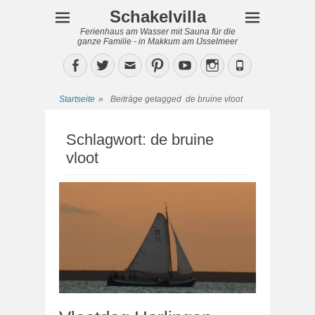
Schakelvilla
Ferienhaus am Wasser mit Sauna für die
ganze Familie - in Makkum am IJsselmeer
Facebook
Twitter
Email
Pinterest
YouTube
Instagram
Phone
Startseite
»
Beiträge getagged
de bruine vloot
Schlagwort:
de bruine
vloot