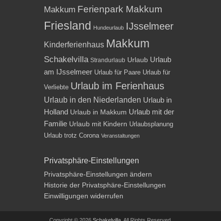
Ferienpark Makkum
Makkum
Friesland
IJsselmeer
Hundeurlaub
Makkum
Kinderferienhaus
Schakelvilla
Urlaub
Urlaub
Strandurlaub
am IJsselmeer
Urlaub für Paare
Urlaub für
Urlaub im Ferienhaus
Verliebte
Urlaub in den Niederlanden
Urlaub in
Holland
Urlaub mit der
Urlaub in Makkum
Familie
Urlaub mit Kindern
Urlaubsplanung
Urlaub trotz Corona
Veranstaltungen
Privatsphäre-Einstellungen
Privatsphäre-Einstellungen ändern
Historie der Privatsphäre-Einstellungen
Einwilligungen widerrufen
Copyright © 2026
Schakelvilla
. All Rights Reserved.