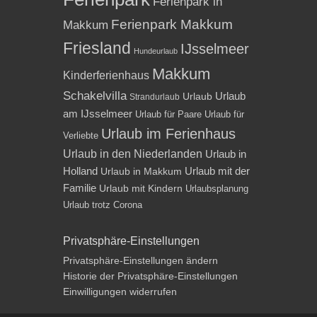
Ferienpark in
Ferienpark Makkum
Makkum
Friesland
IJsselmeer
Hundeurlaub
Makkum
Kinderferienhaus
Schakelvilla
Urlaub
Urlaub
Strandurlaub
am IJsselmeer
Urlaub für Paare
Urlaub für
Urlaub im Ferienhaus
Verliebte
Urlaub in den Niederlanden
Urlaub in
Holland
Urlaub mit der
Urlaub in Makkum
Familie
Urlaub mit Kindern
Urlaubsplanung
Urlaub trotz Corona
Privatsphäre-Einstellungen
Privatsphäre-Einstellungen ändern
Historie der Privatsphäre-Einstellungen
Einwilligungen widerrufen