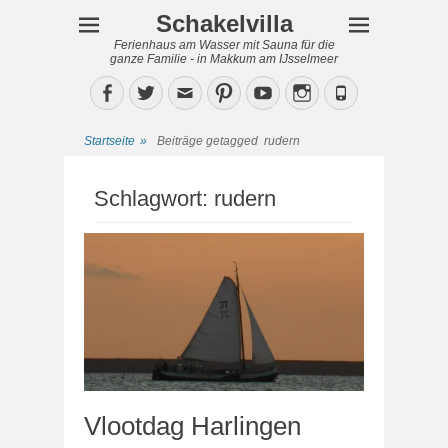
Schakelvilla
Ferienhaus am Wasser mit Sauna für die
ganze Familie - in Makkum am IJsselmeer
Facebook
Twitter
Email
Pinterest
YouTube
Instagram
Phone
Startseite
»
Beiträge getagged
rudern
Schlagwort:
rudern
Vlootdag Harlingen