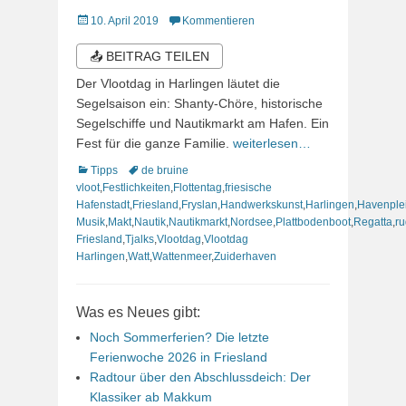
Veröffentlicht
10. April 2019
Kommentieren
am
📤 BEITRAG TEILEN
Der Vlootdag in Harlingen läutet die
Segelsaison ein: Shanty-Chöre, historische
Segelschiffe und Nautikmarkt am Hafen. Ein
Fest für die ganze Familie.
weiterlesen…
Kategorien
Schlagworte
Tipps
de bruine
vloot
,
Festlichkeiten
,
Flottentag
,
friesische
Hafenstadt
,
Friesland
,
Fryslan
,
Handwerkskunst
,
Harlingen
,
Havenple
Musik
,
Makt
,
Nautik
,
Nautikmarkt
,
Nordsee
,
Plattbodenboot
,
Regatta
,
ru
Friesland
,
Tjalks
,
Vlootdag
,
Vlootdag
Harlingen
,
Watt
,
Wattenmeer
,
Zuiderhaven
Was es Neues gibt:
Noch Sommerferien? Die letzte
Ferienwoche 2026 in Friesland
Radtour über den Abschlussdeich: Der
Klassiker ab Makkum