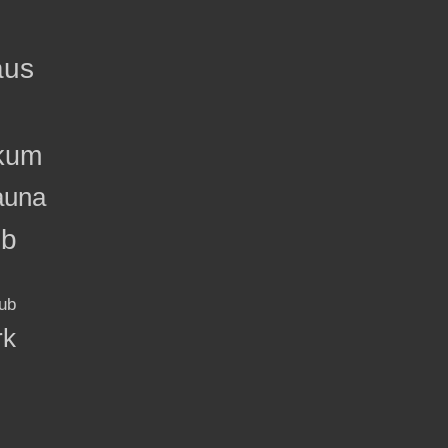
aus
kum
auna
ub
ub
rk