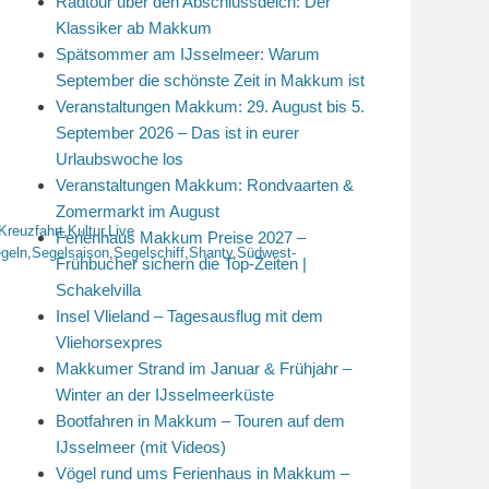
Radtour über den Abschlussdeich: Der
Klassiker ab Makkum
Spätsommer am IJsselmeer: Warum
September die schönste Zeit in Makkum ist
Veranstaltungen Makkum: 29. August bis 5.
September 2026 – Das ist in eurer
Urlaubswoche los
Veranstaltungen Makkum: Rondvaarten &
Zomermarkt im August
Kreuzfahrt
,
Kultur
,
Live
Ferienhaus Makkum Preise 2027 –
geln
,
Segelsaison
,
Segelschiff
,
Shanty
,
Südwest-
Frühbucher sichern die Top-Zeiten |
Schakelvilla
Insel Vlieland – Tagesausflug mit dem
Vliehorsexpres
Makkumer Strand im Januar & Frühjahr –
Winter an der IJsselmeerküste
Bootfahren in Makkum – Touren auf dem
IJsselmeer (mit Videos)
Vögel rund ums Ferienhaus in Makkum –