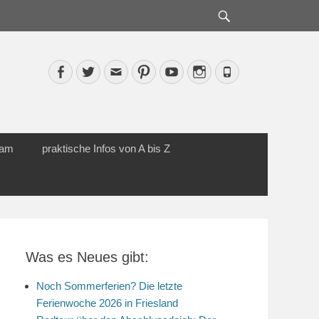
Suche
Facebook
Twitter
Email
Pinterest
YouTube
Instagram
Phone
cam
praktische Infos von A bis Z
Was es Neues gibt:
Noch Sommerferien? Die letzte
Ferienwoche 2026 in Friesland