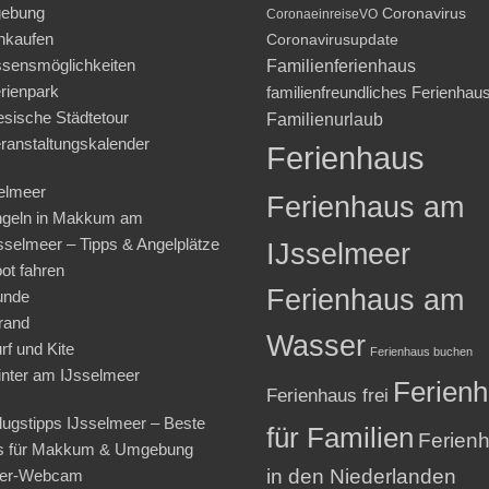
ebung
Coronavirus
CoronaeinreiseVO
nkaufen
Coronavirusupdate
sensmöglichkeiten
Familienferienhaus
rienpark
familienfreundliches Ferienhau
iesische Städtetour
Familienurlaub
ranstaltungskalender
Ferienhaus
elmeer
Ferienhaus am
geln in Makkum am
sselmeer – Tipps & Angelplätze
IJsselmeer
ot fahren
Ferienhaus am
unde
rand
Wasser
rf und Kite
Ferienhaus buchen
nter am IJsselmeer
Ferien
Ferienhaus frei
lugstipps IJsselmeer – Beste
für Familien
Ferien
s für Makkum & Umgebung
in den Niederlanden
ter-Webcam