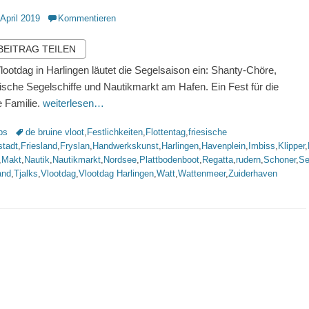
ntlicht
 April 2019
Kommentieren
 BEITRAG TEILEN
lootdag in Harlingen läutet die Segelsaison ein: Shanty-Chöre,
rische Segelschiffe und Nautikmarkt am Hafen. Ein Fest für die
 Familie.
weiterlesen…
rien
Schlagworte
ps
de bruine vloot
,
Festlichkeiten
,
Flottentag
,
friesische
stadt
,
Friesland
,
Fryslan
,
Handwerkskunst
,
Harlingen
,
Havenplein
,
Imbiss
,
Klipper
,
,
Makt
,
Nautik
,
Nautikmarkt
,
Nordsee
,
Plattbodenboot
,
Regatta
,
rudern
,
Schoner
,
Se
and
,
Tjalks
,
Vlootdag
,
Vlootdag Harlingen
,
Watt
,
Wattenmeer
,
Zuiderhaven