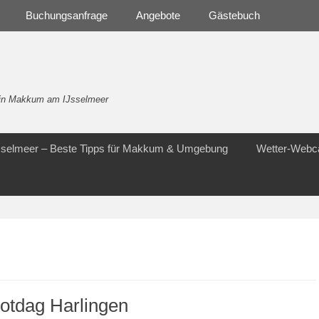
Buchungsanfrage
Angebote
Gästebuch
- in Makkum am IJsselmeer
Jsselmeer – Beste Tipps für Makkum & Umgebung
Wetter-Web
otdag Harlingen