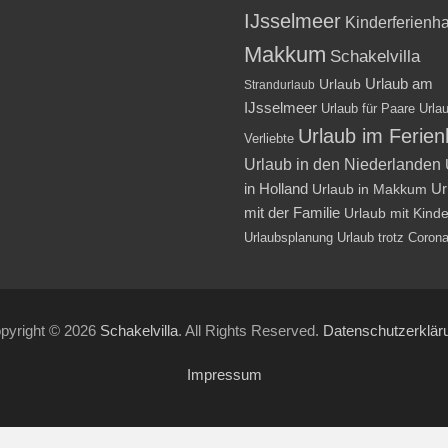
IJsselmeer
Kinderferienh
Makkum
Schakelvilla
Urlaub am
Urlaub
Strandurlaub
IJsselmeer
Urlaub für Paare
Urlau
Urlaub im Ferie
Verliebte
Urlaub in den Niederlanden
in Holland
Ur
Urlaub in Makkum
mit der Familie
Urlaub mit Kind
Urlaubsplanung
Urlaub trotz Coron
pyright © 2026
Schakelvilla
. All Rights Reserved.
Datenschutzerklär
Impressum