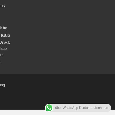
aus
b für
nhaus
Urlaub
laub
ern
a
ung
über WhatsApp Kontakt aufnehmen