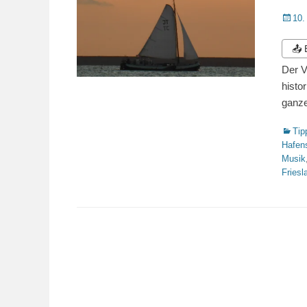
Veröffe
10.
am
📤
Der V
histo
ganze
Katego
Tip
Hafen
Musik
Friesl