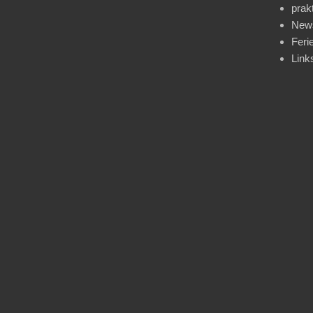
prak
News
Feri
Link