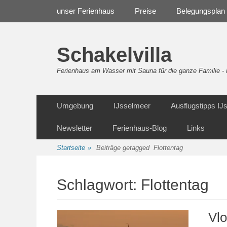
Weiter
Navigation
unser Ferienhaus
Preise
Belegungsplan
zum
Inhalt
Schakelvilla
Ferienhaus am Wasser mit Sauna für die ganze Familie 
Weiter
Sekundäre Navigation
Umgebung
IJsselmeer
Ausflugstipps I
zum
Inhalt
Newsletter
Ferienhaus-Blog
Links
Startseite
»
Beiträge getagged
Flottentag
Schlagwort:
Flottentag
Vlo