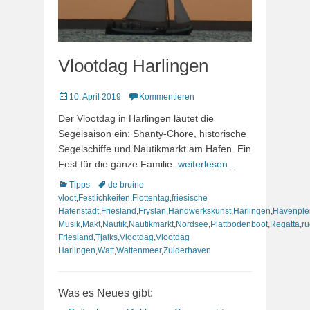
Vlootdag Harlingen
Veröffentlicht
10. April 2019
Kommentieren
am
Der Vlootdag in Harlingen läutet die
Segelsaison ein: Shanty-Chöre, historische
Segelschiffe und Nautikmarkt am Hafen. Ein
Fest für die ganze Familie.
weiterlesen…
Kategorien
Schlagworte
Tipps
de bruine
vloot
,
Festlichkeiten
,
Flottentag
,
friesische
Hafenstadt
,
Friesland
,
Fryslan
,
Handwerkskunst
,
Harlingen
,
Havenple
Musik
,
Makt
,
Nautik
,
Nautikmarkt
,
Nordsee
,
Plattbodenboot
,
Regatta
,
ru
Friesland
,
Tjalks
,
Vlootdag
,
Vlootdag
Harlingen
,
Watt
,
Wattenmeer
,
Zuiderhaven
Was es Neues gibt: