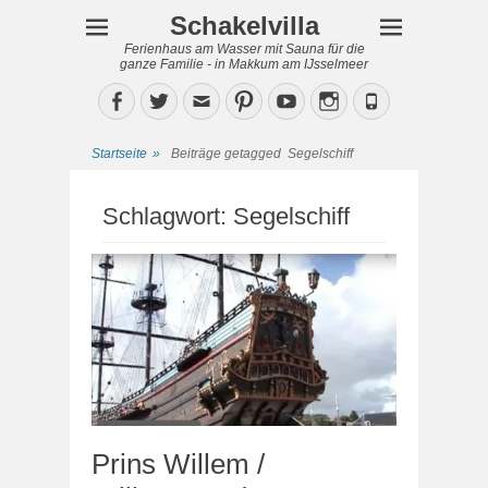
Schakelvilla
Ferienhaus am Wasser mit Sauna für die
ganze Familie - in Makkum am IJsselmeer
Facebook
Twitter
Email
Pinterest
YouTube
Instagram
Phone
Startseite
»
Beiträge getagged
Segelschiff
Schlagwort:
Segelschiff
Prins Willem /