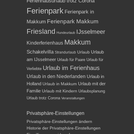
Ferienhausurlaub trotz Corona
Ferienpark
Ferienpark in
Ferienpark Makkum
Makkum
Friesland
IJsselmeer
Hundeurlaub
Makkum
Kinderferienhaus
Schakelvilla
Urlaub
Urlaub
Strandurlaub
am IJsselmeer
Urlaub für Paare
Urlaub für
Urlaub im Ferienhaus
Verliebte
Urlaub in den Niederlanden
Urlaub in
Holland
Urlaub mit der
Urlaub in Makkum
Familie
Urlaub mit Kindern
Urlaubsplanung
Urlaub trotz Corona
Veranstaltungen
Privatsphäre-Einstellungen
Privatsphäre-Einstellungen ändern
Historie der Privatsphäre-Einstellungen