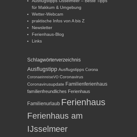
Ausflugstipps IJsselmeer – Beste Tipps
für Makkum & Umgebung
Wetter-Webcam
praktische Infos von A bis Z
Newsletter
Ferienhaus-Blog
Links
Schlagwörterverzeichnis
Ausflugstipp
Ausflugstipps
Corona
Coronavirus
CoronaeinreiseVO
Familienferienhaus
Coronavirusupdate
familienfreundliches Ferienhaus
Ferienhaus
Familienurlaub
Ferienhaus am
IJsselmeer