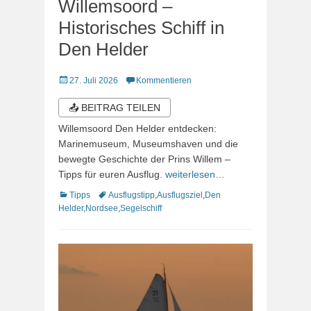
Willemsoord –
Historisches Schiff in
Den Helder
Veröffentlicht
27. Juli 2026
Kommentieren
am
📤 BEITRAG TEILEN
Willemsoord Den Helder entdecken:
Marinemuseum, Museumshaven und die
bewegte Geschichte der Prins Willem –
Tipps für euren Ausflug.
weiterlesen…
Kategorien
Schlagworte
Tipps
Ausflugstipp
,
Ausflugsziel
,
Den
Helder
,
Nordsee
,
Segelschiff