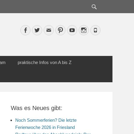
Suche
Facebook
Twitter
Email
Pinterest
YouTube
Instagram
Phone
cam
praktische Infos von A bis Z
Was es Neues gibt:
Noch Sommerferien? Die letzte
Ferienwoche 2026 in Friesland