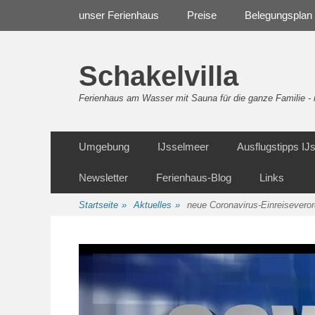
Weiter
Navigation
unser Ferienhaus
Preise
Belegungsplan
zum
Inhalt
Schakelvilla
Ferienhaus am Wasser mit Sauna für die ganze Familie 
Weiter
Sekundäre Navigation
Umgebung
IJsselmeer
Ausflugstipps I
zum
Inhalt
Newsletter
Ferienhaus-Blog
Links
Startseite
»
Aktuelles
»
neue Coronavirus-Einreisevero