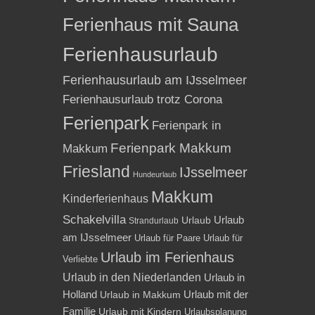
Ferienhaus mit Sauna
Ferienhausurlaub
Ferienhausurlaub am IJsselmeer
Ferienhausurlaub trotz Corona
Ferienpark
Ferienpark in
Ferienpark Makkum
Makkum
Friesland
IJsselmeer
Hundeurlaub
Makkum
Kinderferienhaus
Schakelvilla
Urlaub
Urlaub
Strandurlaub
am IJsselmeer
Urlaub für Paare
Urlaub für
Urlaub im Ferienhaus
Verliebte
Urlaub in den Niederlanden
Urlaub in
Holland
Urlaub mit der
Urlaub in Makkum
Familie
Urlaub mit Kindern
Urlaubsplanung