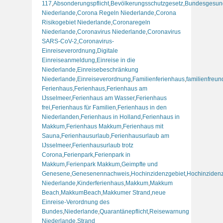
117
,
Absonderungspflicht
,
Bevölkerungsschutzgesetz
,
Bundesgesund
Niederlande
,
Corona Regeln Niederlande
,
Corona
Risikogebiet Niederlande
,
Coronaregeln
Niederlande
,
Coronavirus Niederlande
,
Coronavirus
SARS-CoV-2
,
Coronavirus-
Einreiseverordnung
,
Digitale
Einreiseanmeldung
,
Einreise in die
Niederlande
,
Einreisebeschränkung
Niederlande
,
Einreiseverordnung
,
Familienferienhaus
,
familienfreun
Ferienhaus
,
Ferienhaus
,
Ferienhaus am
IJsselmeer
,
Ferienhaus am Wasser
,
Ferienhaus
frei
,
Ferienhaus für Familien
,
Ferienhaus in den
Niederlanden
,
Ferienhaus in Holland
,
Ferienhaus in
Makkum
,
Ferienhaus Makkum
,
Ferienhaus mit
Sauna
,
Ferienhausurlaub
,
Ferienhausurlaub am
IJsselmeer
,
Ferienhausurlaub trotz
Corona
,
Ferienpark
,
Ferienpark in
Makkum
,
Ferienpark Makkum
,
Geimpfte und
Genesene
,
Genesenennachweis
,
Hochinzidenzgebiet
,
Hochinzidenz
Niederlande
,
Kinderferienhaus
,
Makkum
,
Makkum
Beach
,
MakkumBeach
,
Makkumer Strand
,
neue
Einreise-Verordnung des
Bundes
,
Niederlande
,
Quarantänepflicht
,
Reisewarnung
Niederlande
,
Strand