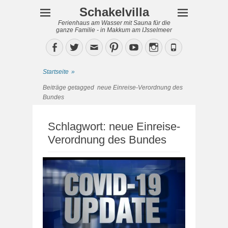
Schakelvilla
Ferienhaus am Wasser mit Sauna für die
ganze Familie - in Makkum am IJsselmeer
Facebook
Twitter
Email
Pinterest
YouTube
Instagram
Phone
Startseite
»
Beiträge getagged
neue Einreise-Verordnung des
Bundes
Schlagwort:
neue Einreise-
Verordnung des Bundes