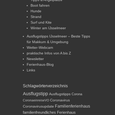
Boot fahren
Hunde
Strand
Surf und Kite
Winter am IJsselmeer
Ausflugstipps IJsselmeer – Beste Tipps
für Makkum & Umgebung
Wetter-Webcam
praktische Infos von A bis Z
Newsletter
Ferienhaus-Blog
Links
Schlagwörterverzeichnis
Ausflugstipp
Ausflugstipps
Corona
Coronavirus
CoronaeinreiseVO
Familienferienhaus
Coronavirusupdate
familienfreundliches Ferienhaus