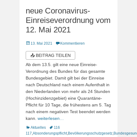
neue Coronavirus-
Einreiseverordnung vom
12. Mai 2021
Veröffentlicht
13. Mai 2021
Kommentieren
am
📤 BEITRAG TEILEN
Ab dem 13.5. gilt eine neue Einreise-
Verordnung des Bundes für das gesamte
Bundesgebiet. Damit gilt bei der Einreise
nach Deutschland nach einem Aufenthalt in
den Niederlanden von mehr als 24 Stunden
(Hochinzidenzgebiet) eine Quarantäne-
Pflicht für 10 Tage, die frühestens am 5. Tag
nach einem negativen Test beendet werden
kann.
weiterlesen…
Kategorien
Schlagworte
Aktuelles
116
117
,
Absonderungspflicht
,
Bevölkerungsschutzgesetz
,
Bundesgesund