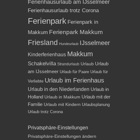
Ferienhausurlaub am IJsselmeer
Ferienhausurlaub trotz Corona
Ferienpark
Ferienpark in
Ferienpark Makkum
Makkum
Friesland
IJsselmeer
Hundeurlaub
Makkum
Kinderferienhaus
Schakelvilla
Urlaub
Urlaub
Strandurlaub
am IJsselmeer
Urlaub für Paare
Urlaub für
Urlaub im Ferienhaus
Verliebte
Urlaub in den Niederlanden
Urlaub in
Holland
Urlaub mit der
Urlaub in Makkum
Familie
Urlaub mit Kindern
Urlaubsplanung
Urlaub trotz Corona
Privatsphäre-Einstellungen
Privatsphäre-Einstellungen ändern