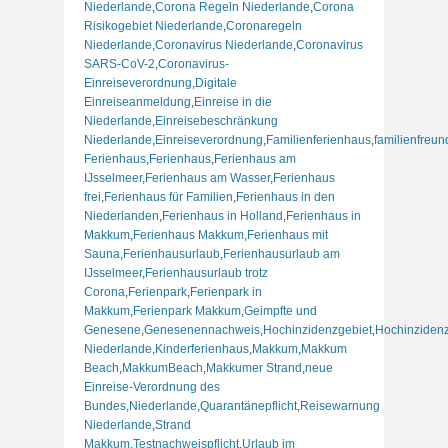
Niederlande
,
Corona Regeln Niederlande
,
Corona
Risikogebiet Niederlande
,
Coronaregeln
Niederlande
,
Coronavirus Niederlande
,
Coronavirus
SARS-CoV-2
,
Coronavirus-
Einreiseverordnung
,
Digitale
Einreiseanmeldung
,
Einreise in die
Niederlande
,
Einreisebeschränkung
Niederlande
,
Einreiseverordnung
,
Familienferienhaus
,
familienfreun
Ferienhaus
,
Ferienhaus
,
Ferienhaus am
IJsselmeer
,
Ferienhaus am Wasser
,
Ferienhaus
frei
,
Ferienhaus für Familien
,
Ferienhaus in den
Niederlanden
,
Ferienhaus in Holland
,
Ferienhaus in
Makkum
,
Ferienhaus Makkum
,
Ferienhaus mit
Sauna
,
Ferienhausurlaub
,
Ferienhausurlaub am
IJsselmeer
,
Ferienhausurlaub trotz
Corona
,
Ferienpark
,
Ferienpark in
Makkum
,
Ferienpark Makkum
,
Geimpfte und
Genesene
,
Genesenennachweis
,
Hochinzidenzgebiet
,
Hochinzidenz
Niederlande
,
Kinderferienhaus
,
Makkum
,
Makkum
Beach
,
MakkumBeach
,
Makkumer Strand
,
neue
Einreise-Verordnung des
Bundes
,
Niederlande
,
Quarantänepflicht
,
Reisewarnung
Niederlande
,
Strand
Makkum
,
Testnachweispflicht
,
Urlaub im