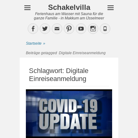
Schakelvilla
Ferienhaus am Wasser mit Sauna für die
ganze Familie - in Makkum am IJsselmeer
Facebook
Twitter
Email
Pinterest
YouTube
Instagram
Phone
Startseite
»
Beiträge getagged
Digitale Einreiseanmeldung
Schlagwort:
Digitale
Einreiseanmeldung