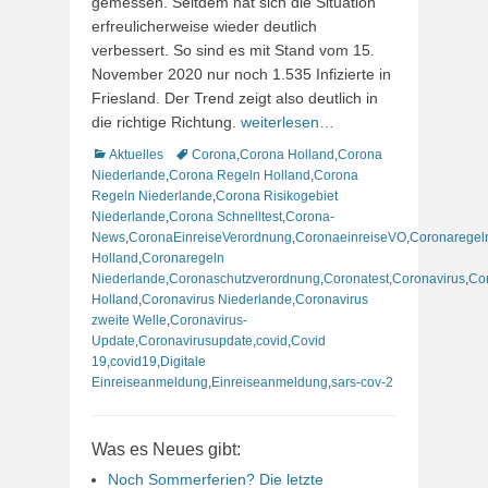
gemessen. Seitdem hat sich die Situation
erfreulicherweise wieder deutlich
verbessert. So sind es mit Stand vom 15.
November 2020 nur noch 1.535 Infizierte in
Friesland. Der Trend zeigt also deutlich in
die richtige Richtung.
weiterlesen…
Kategorien
Schlagworte
Aktuelles
Corona
,
Corona Holland
,
Corona
Niederlande
,
Corona Regeln Holland
,
Corona
Regeln Niederlande
,
Corona Risikogebiet
Niederlande
,
Corona Schnelltest
,
Corona-
News
,
CoronaEinreiseVerordnung
,
CoronaeinreiseVO
,
Coronaregel
Holland
,
Coronaregeln
Niederlande
,
Coronaschutzverordnung
,
Coronatest
,
Coronavirus
,
Co
Holland
,
Coronavirus Niederlande
,
Coronavirus
zweite Welle
,
Coronavirus-
Update
,
Coronavirusupdate
,
covid
,
Covid
19
,
covid19
,
Digitale
Einreiseanmeldung
,
Einreiseanmeldung
,
sars-cov-2
Was es Neues gibt:
Noch Sommerferien? Die letzte