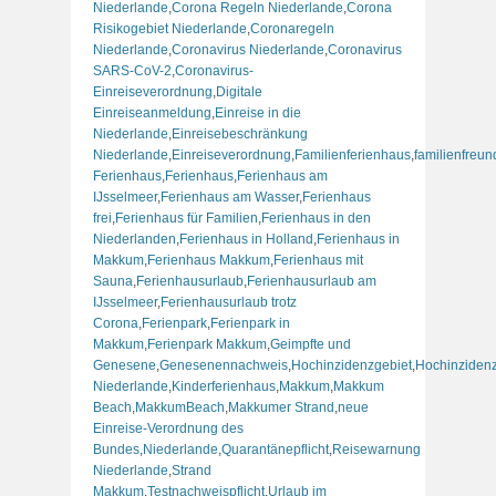
Niederlande
,
Corona Regeln Niederlande
,
Corona
Risikogebiet Niederlande
,
Coronaregeln
Niederlande
,
Coronavirus Niederlande
,
Coronavirus
SARS-CoV-2
,
Coronavirus-
Einreiseverordnung
,
Digitale
Einreiseanmeldung
,
Einreise in die
Niederlande
,
Einreisebeschränkung
Niederlande
,
Einreiseverordnung
,
Familienferienhaus
,
familienfreun
Ferienhaus
,
Ferienhaus
,
Ferienhaus am
IJsselmeer
,
Ferienhaus am Wasser
,
Ferienhaus
frei
,
Ferienhaus für Familien
,
Ferienhaus in den
Niederlanden
,
Ferienhaus in Holland
,
Ferienhaus in
Makkum
,
Ferienhaus Makkum
,
Ferienhaus mit
Sauna
,
Ferienhausurlaub
,
Ferienhausurlaub am
IJsselmeer
,
Ferienhausurlaub trotz
Corona
,
Ferienpark
,
Ferienpark in
Makkum
,
Ferienpark Makkum
,
Geimpfte und
Genesene
,
Genesenennachweis
,
Hochinzidenzgebiet
,
Hochinzidenz
Niederlande
,
Kinderferienhaus
,
Makkum
,
Makkum
Beach
,
MakkumBeach
,
Makkumer Strand
,
neue
Einreise-Verordnung des
Bundes
,
Niederlande
,
Quarantänepflicht
,
Reisewarnung
Niederlande
,
Strand
Makkum
,
Testnachweispflicht
,
Urlaub im