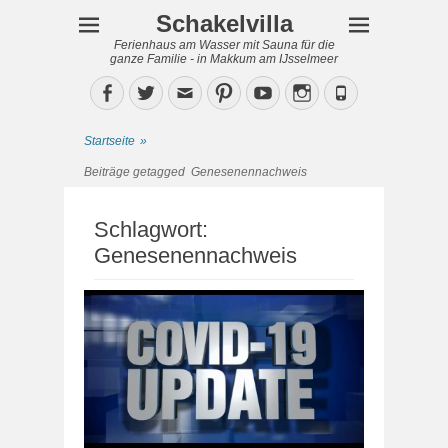
Schakelvilla
Ferienhaus am Wasser mit Sauna für die
ganze Familie - in Makkum am IJsselmeer
Facebook
Twitter
Email
Pinterest
YouTube
Instagram
Phone
Startseite
»
Beiträge getagged
Genesenennachweis
Schlagwort:
Genesenennachweis