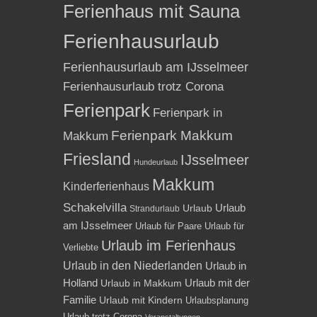
Ferienhaus mit Sauna
Ferienhausurlaub
Ferienhausurlaub am IJsselmeer
Ferienhausurlaub trotz Corona
Ferienpark
Ferienpark in
Ferienpark Makkum
Makkum
Friesland
IJsselmeer
Hundeurlaub
Makkum
Kinderferienhaus
Schakelvilla
Urlaub
Urlaub
Strandurlaub
am IJsselmeer
Urlaub für Paare
Urlaub für
Urlaub im Ferienhaus
Verliebte
Urlaub in den Niederlanden
Urlaub in
Holland
Urlaub mit der
Urlaub in Makkum
Familie
Urlaub mit Kindern
Urlaubsplanung
Urlaub trotz Corona
Veranstaltungen