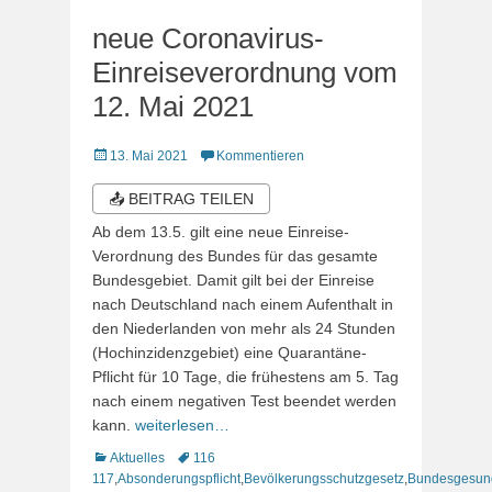
neue Coronavirus-
Einreiseverordnung vom
12. Mai 2021
Veröffentlicht
13. Mai 2021
Kommentieren
am
📤 BEITRAG TEILEN
Ab dem 13.5. gilt eine neue Einreise-
Verordnung des Bundes für das gesamte
Bundesgebiet. Damit gilt bei der Einreise
nach Deutschland nach einem Aufenthalt in
den Niederlanden von mehr als 24 Stunden
(Hochinzidenzgebiet) eine Quarantäne-
Pflicht für 10 Tage, die frühestens am 5. Tag
nach einem negativen Test beendet werden
kann.
weiterlesen…
Kategorien
Schlagworte
Aktuelles
116
117
,
Absonderungspflicht
,
Bevölkerungsschutzgesetz
,
Bundesgesund