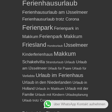
Ferienhausurlaub
Ferienhausurlaub am IJsselmeer
Ferienhausurlaub trotz Corona
Ferienpark
Ferienpark in
Ferienpark Makkum
Makkum
Friesland
IJsselmeer
Hundeurlaub
Makkum
Kinderferienhaus
Schakelvilla
Urlaub
Urlaub
Strandurlaub
am IJsselmeer
Urlaub für Paare
Urlaub für
Urlaub im Ferienhaus
Verliebte
Urlaub in den Niederlanden
Urlaub in
Holland
Urlaub mit der
Urlaub in Makkum
Familie
Urlaub mit Kindern
Urlaubsplanung
Urlaub trotz Corona
Veranstaltungen
über WhatsApp Kontakt aufnehmen