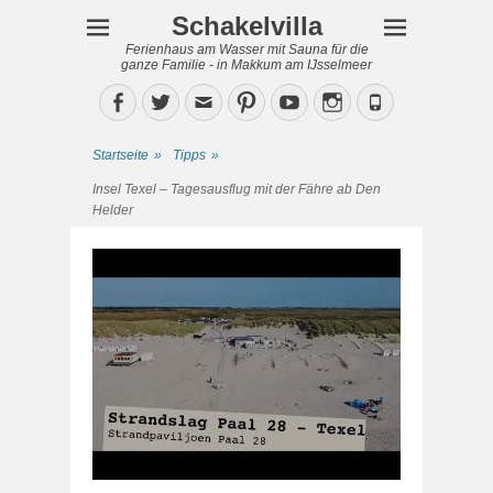
Schakelvilla
Ferienhaus am Wasser mit Sauna für die
ganze Familie - in Makkum am IJsselmeer
Facebook
Twitter
Email
Pinterest
YouTube
Instagram
Phone
Startseite
»
Tipps
»
Insel Texel – Tagesausflug mit der Fähre ab Den
Helder