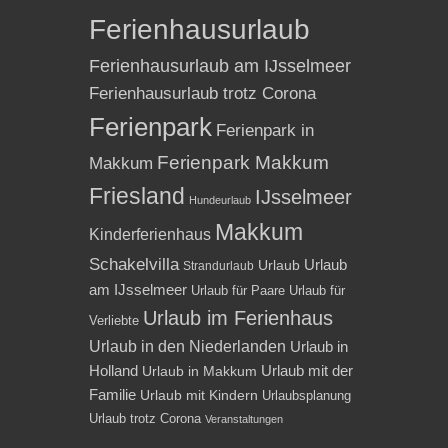
Ferienhausurlaub
Ferienhausurlaub am IJsselmeer
Ferienhausurlaub trotz Corona
Ferienpark
Ferienpark in
Ferienpark Makkum
Makkum
Friesland
IJsselmeer
Hundeurlaub
Makkum
Kinderferienhaus
Schakelvilla
Urlaub
Urlaub
Strandurlaub
am IJsselmeer
Urlaub für Paare
Urlaub für
Urlaub im Ferienhaus
Verliebte
Urlaub in den Niederlanden
Urlaub in
Holland
Urlaub mit der
Urlaub in Makkum
Familie
Urlaub mit Kindern
Urlaubsplanung
Urlaub trotz Corona
Veranstaltungen