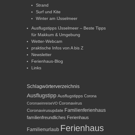
Strand
Surf und Kite
Winter am IJsselmeer
Ausflugstipps IJsselmeer – Beste Tipps
für Makkum & Umgebung
Wetter-Webcam
praktische Infos von A bis Z
Newsletter
Ferienhaus-Blog
Links
Schlagwörterverzeichnis
Ausflugstipp
Ausflugstipps
Corona
Coronavirus
CoronaeinreiseVO
Familienferienhaus
Coronavirusupdate
familienfreundliches Ferienhaus
Ferienhaus
Familienurlaub