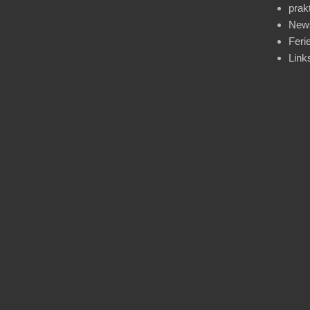
prak
News
Feri
Link