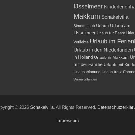
IJsselmeer
Kinderferienh
Makkum
Schakelvilla
Urlaub am
Urlaub
Strandurlaub
IJsselmeer
Urlaub für Paare
Urlau
Urlaub im Ferie
Verliebte
Urlaub in den Niederlanden
in Holland
Ur
Urlaub in Makkum
mit der Familie
Urlaub mit Kind
Urlaubsplanung
Urlaub trotz Coron
Veranstaltungen
pyright © 2026
Schakelvilla
. All Rights Reserved.
Datenschutzerklär
Impressum