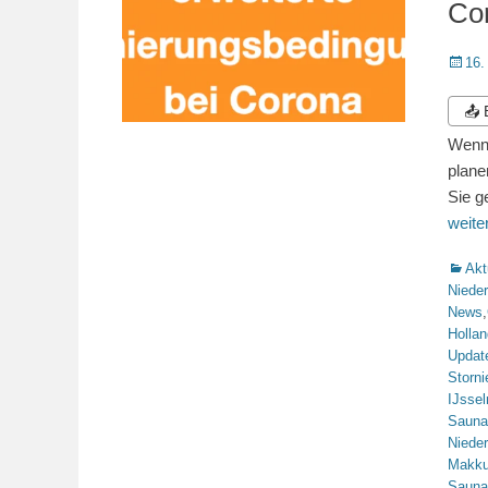
Co
Veröffe
16.
am
📤
Wenn 
plane
Sie g
weit
Katego
Akt
Niede
News
,
Hollan
Updat
Storn
IJsse
Sauna
Niede
Makk
Sauna