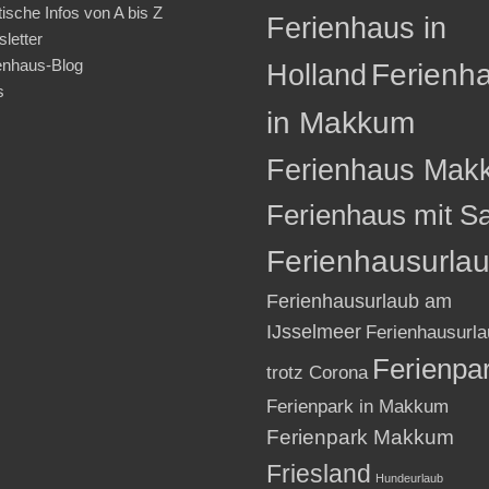
tische Infos von A bis Z
Ferienhaus in
letter
enhaus-Blog
Holland
Ferienh
s
in Makkum
Ferienhaus Mak
Ferienhaus mit S
Ferienhausurla
Ferienhausurlaub am
IJsselmeer
Ferienhausurla
Ferienpa
trotz Corona
Ferienpark in Makkum
Ferienpark Makkum
Friesland
Hundeurlaub