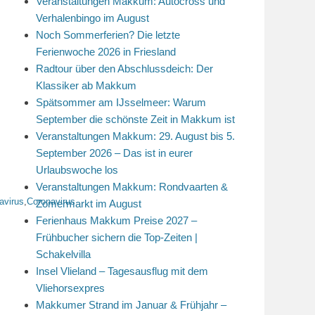
Veranstaltungen Makkum: Autocross und
Verhalenbingo im August
Noch Sommerferien? Die letzte
Ferienwoche 2026 in Friesland
Radtour über den Abschlussdeich: Der
Klassiker ab Makkum
Spätsommer am IJsselmeer: Warum
September die schönste Zeit in Makkum ist
Veranstaltungen Makkum: 29. August bis 5.
September 2026 – Das ist in eurer
Urlaubswoche los
Veranstaltungen Makkum: Rondvaarten &
avirus
,
Coronavirus
Zomermarkt im August
Ferienhaus Makkum Preise 2027 –
Frühbucher sichern die Top-Zeiten |
Schakelvilla
Insel Vlieland – Tagesausflug mit dem
Vliehorsexpres
Makkumer Strand im Januar & Frühjahr –