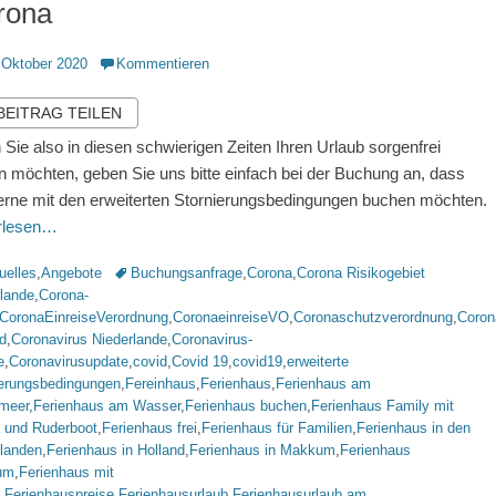
rona
ntlicht
 Oktober 2020
Kommentieren
 BEITRAG TEILEN
Sie also in diesen schwierigen Zeiten Ihren Urlaub sorgenfrei
n möchten, geben Sie uns bitte einfach bei der Buchung an, dass
erne mit den erweiterten Stornierungsbedingungen buchen möchten.
erlesen…
rien
Schlagworte
uelles
,
Angebote
Buchungsanfrage
,
Corona
,
Corona Risikogebiet
rlande
,
Corona-
CoronaEinreiseVerordnung
,
CoronaeinreiseVO
,
Coronaschutzverordnung
,
Coron
d
,
Coronavirus Niederlande
,
Coronavirus-
e
,
Coronavirusupdate
,
covid
,
Covid 19
,
covid19
,
erweiterte
ierungsbedingungen
,
Fereinhaus
,
Ferienhaus
,
Ferienhaus am
lmeer
,
Ferienhaus am Wasser
,
Ferienhaus buchen
,
Ferienhaus Family mit
 und Ruderboot
,
Ferienhaus frei
,
Ferienhaus für Familien
,
Ferienhaus in den
rlanden
,
Ferienhaus in Holland
,
Ferienhaus in Makkum
,
Ferienhaus
um
,
Ferienhaus mit
,
Ferienhauspreise
,
Ferienhausurlaub
,
Ferienhausurlaub am