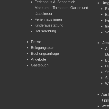
Ferienhaus Außenbereich
Umg
Makkum – Terrassen, Garten und
Ei
IJsselmeer
Es
Ferienhaus innen
Fe
Kinderausstattung
fr
Hausordnung
Ve
Preise
IJss
Belegungsplan
An
Buchungsanfrage
IJ
Angebote
Bo
Gästebuch
H
St
Su
Wi
Ausf
Tipp
Wet