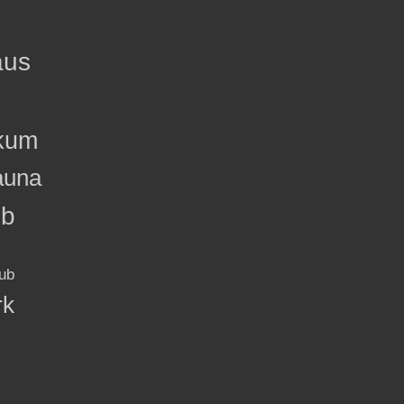
aus
kum
auna
ub
ub
rk