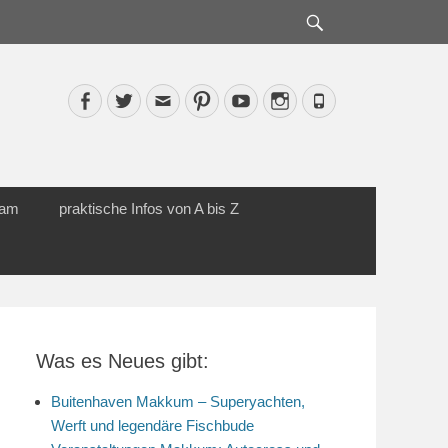
Suche
Facebook
Twitter
Email
Pinterest
YouTube
Instagram
Phone
cam
praktische Infos von A bis Z
Was es Neues gibt:
Buitenhaven Makkum – Superyachten,
Werft und legendäre Fischbude