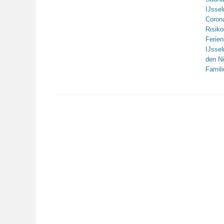
IJsse
Coron
Risiko
Ferie
IJsse
den N
Famili