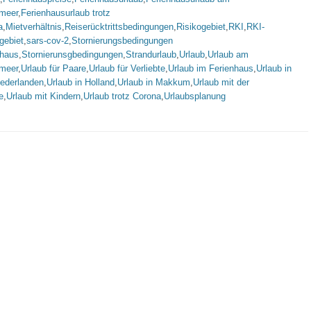
lmeer
,
Ferienhausurlaub trotz
a
,
Mietverhältnis
,
Reiserücktrittsbedingungen
,
Risikogebiet
,
RKI
,
RKI-
gebiet
,
sars-cov-2
,
Stornierungsbedingungen
nhaus
,
Stornierunsgbedingungen
,
Strandurlaub
,
Urlaub
,
Urlaub am
lmeer
,
Urlaub für Paare
,
Urlaub für Verliebte
,
Urlaub im Ferienhaus
,
Urlaub in
iederlanden
,
Urlaub in Holland
,
Urlaub in Makkum
,
Urlaub mit der
e
,
Urlaub mit Kindern
,
Urlaub trotz Corona
,
Urlaubsplanung