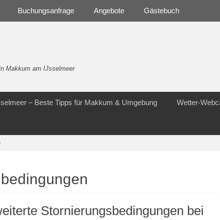
Buchungsanfrage
Angebote
Gästebuch
- in Makkum am IJsselmeer
Jsselmeer – Beste Tipps für Makkum & Umgebung
Wetter-Web
n
gbedingungen
eiterte Stornierungsbedingungen bei