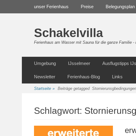
Weiter
Navigation
unser Ferienhaus
Preise
Belegungsplan
zum
Inhalt
Schakelvilla
Ferienhaus am Wasser mit Sauna für die ganze Familie 
Weiter
Sekundäre Navigation
Umgebung
IJsselmeer
Ausflugstipps I
zum
Inhalt
Newsletter
Ferienhaus-Blog
Links
Startseite
»
Beiträge getagged
Stornierunsgbedingunge
Schlagwort:
Stornieruns
erw