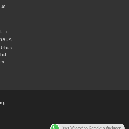
aus
b für
nhaus
Urlaub
laub
ern
a
ung
über WhatsApp Kontakt aufnehmen