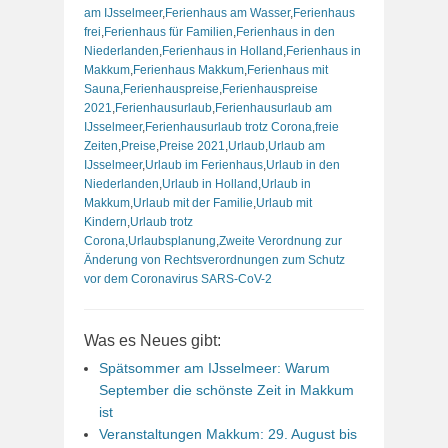
am IJsselmeer
,
Ferienhaus am Wasser
,
Ferienhaus
frei
,
Ferienhaus für Familien
,
Ferienhaus in den
Niederlanden
,
Ferienhaus in Holland
,
Ferienhaus in
Makkum
,
Ferienhaus Makkum
,
Ferienhaus mit
Sauna
,
Ferienhauspreise
,
Ferienhauspreise
2021
,
Ferienhausurlaub
,
Ferienhausurlaub am
IJsselmeer
,
Ferienhausurlaub trotz Corona
,
freie
Zeiten
,
Preise
,
Preise 2021
,
Urlaub
,
Urlaub am
IJsselmeer
,
Urlaub im Ferienhaus
,
Urlaub in den
Niederlanden
,
Urlaub in Holland
,
Urlaub in
Makkum
,
Urlaub mit der Familie
,
Urlaub mit
Kindern
,
Urlaub trotz
Corona
,
Urlaubsplanung
,
Zweite Verordnung zur
Änderung von Rechtsverordnungen zum Schutz
vor dem Coronavirus SARS-CoV-2
Was es Neues gibt:
Spätsommer am IJsselmeer: Warum
September die schönste Zeit in Makkum
ist
Veranstaltungen Makkum: 29. August bis