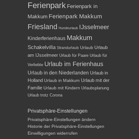
Ferienpark
Ferienpark in
Ferienpark Makkum
Makkum
Friesland
IJsselmeer
Hundeurlaub
Makkum
Kinderferienhaus
Schakelvilla
Urlaub
Urlaub
Strandurlaub
am IJsselmeer
Urlaub für Paare
Urlaub für
Urlaub im Ferienhaus
Verliebte
Urlaub in den Niederlanden
Urlaub in
Holland
Urlaub mit der
Urlaub in Makkum
Familie
Urlaub mit Kindern
Urlaubsplanung
Urlaub trotz Corona
Privatsphäre-Einstellungen
Privatsphäre-Einstellungen ändern
Historie der Privatsphäre-Einstellungen
Einwilligungen widerrufen