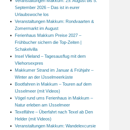
Veranstaltungen Makkum: 29. August bis 5.
September 2026 – Das ist in eurer
Urlaubswoche los
Veranstaltungen Makkum: Rondvaarten &
Zomermarkt im August
Ferienhaus Makkum Preise 2027 –
Frühbucher sichern die Top-Zeiten |
Schakelvilla
Insel Vlieland – Tagesausflug mit dem
Vliehorsexpres
Makkumer Strand im Januar & Frühjahr –
Winter an der IJsselmeerküste
Bootfahren in Makkum – Touren auf dem
IJsselmeer (mit Videos)
Vögel rund ums Ferienhaus in Makkum –
Natur erleben am IJsselmeer
Texelfähre – Überfahrt nach Texel ab Den
Helder (mit Videos)
Veranstaltungen Makkum: Wandelexcursie