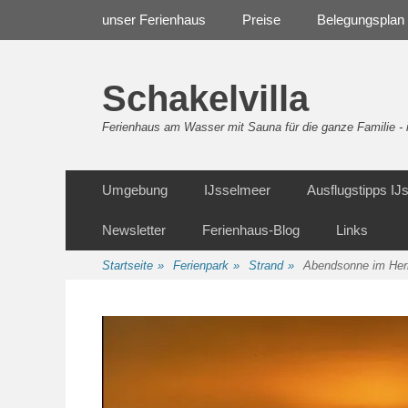
Weiter
Navigation
unser Ferienhaus
Preise
Belegungsplan
zum
Inhalt
Schakelvilla
Ferienhaus am Wasser mit Sauna für die ganze Familie 
Weiter
Sekundäre Navigation
Umgebung
IJsselmeer
Ausflugstipps I
zum
Inhalt
Newsletter
Ferienhaus-Blog
Links
Startseite
»
Ferienpark
»
Strand
»
Abendsonne im Her