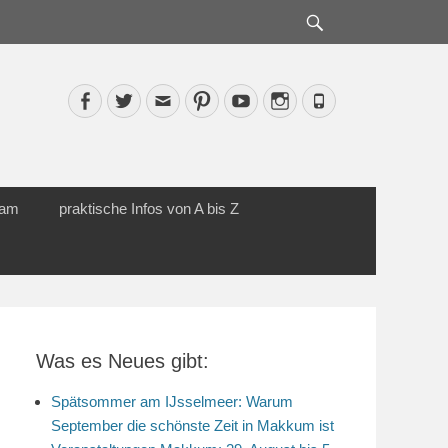
Suche
Facebook
Twitter
Email
Pinterest
YouTube
Instagram
Phone
cam
praktische Infos von A bis Z
Was es Neues gibt:
Spätsommer am IJsselmeer: Warum
September die schönste Zeit in Makkum ist