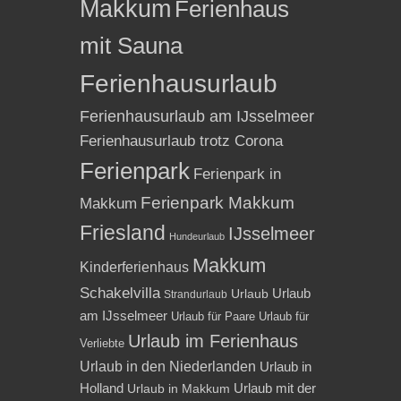
Makkum
Ferienhaus
mit Sauna
Ferienhausurlaub
Ferienhausurlaub am IJsselmeer
Ferienhausurlaub trotz Corona
Ferienpark
Ferienpark in
Ferienpark Makkum
Makkum
Friesland
IJsselmeer
Hundeurlaub
Makkum
Kinderferienhaus
Schakelvilla
Urlaub
Urlaub
Strandurlaub
am IJsselmeer
Urlaub für Paare
Urlaub für
Urlaub im Ferienhaus
Verliebte
Urlaub in den Niederlanden
Urlaub in
Holland
Urlaub mit der
Urlaub in Makkum