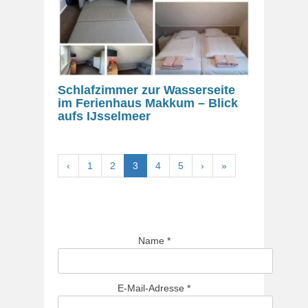
Schlafzimmer zur Wasserseite
im Ferienhaus Makkum – Blick
aufs IJsselmeer
‹
1
2
3
4
5
›
»
Name
*
E-Mail-Adresse
*