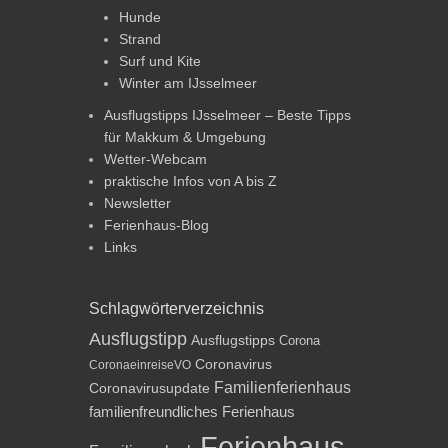
Hunde
Strand
Surf und Kite
Winter am IJsselmeer
Ausflugstipps IJsselmeer – Beste Tipps
für Makkum & Umgebung
Wetter-Webcam
praktische Infos von A bis Z
Newsletter
Ferienhaus-Blog
Links
Schlagwörterverzeichnis
Ausflugstipp
Ausflugstipps
Corona
Coronavirus
CoronaeinreiseVO
Familienferienhaus
Coronavirusupdate
familienfreundliches Ferienhaus
Ferienhaus