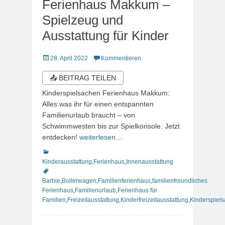
Ferienhaus Makkum –
Spielzeug und
Ausstattung für Kinder
Veröffentlicht
28. April 2022
Kommentieren
am
📤 BEITRAG TEILEN
Kinderspielsachen Ferienhaus Makkum:
Alles was ihr für einen entspannten
Familienurlaub braucht – von
Schwimmwesten bis zur Spielkonsole. Jetzt
entdecken!
weiterlesen…
Kategorien
Schlagworte
Kinderausstattung
,
Ferienhaus
,
Innenausstattung
Barbie
,
Bollerwagen
,
Familienferienhaus
,
familienfreundliches
Ferienhaus
,
Familienurlaub
,
Ferienhaus für
Familien
,
Freizeitausstattung
,
Kinderfreizeitausstattung
,
Kinderspiel