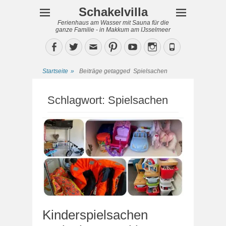
Schakelvilla
Ferienhaus am Wasser mit Sauna für die
ganze Familie - in Makkum am IJsselmeer
Facebook
Twitter
Email
Pinterest
YouTube
Instagram
Phone
Startseite
»
Beiträge getagged
Spielsachen
Schlagwort:
Spielsachen
Kinderspielsachen