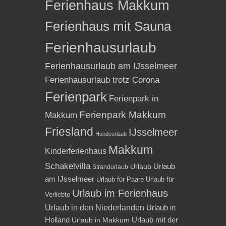
Ferienhaus Makkum
Ferienhaus mit Sauna
Ferienhausurlaub
Ferienhausurlaub am IJsselmeer
Ferienhausurlaub trotz Corona
Ferienpark
Ferienpark in
Ferienpark Makkum
Makkum
Friesland
IJsselmeer
Hundeurlaub
Makkum
Kinderferienhaus
Schakelvilla
Urlaub
Urlaub
Strandurlaub
am IJsselmeer
Urlaub für Paare
Urlaub für
Urlaub im Ferienhaus
Verliebte
Urlaub in den Niederlanden
Urlaub in
Holland
Urlaub mit der
Urlaub in Makkum