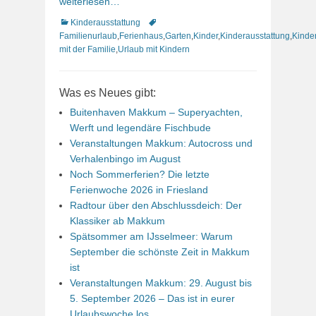
weiterlesen…
Kategorien
Schlagworte
Kinderausstattung
Familienurlaub
,
Ferienhaus
,
Garten
,
Kinder
,
Kinderausstattung
,
Kinde
mit der Familie
,
Urlaub mit Kindern
Was es Neues gibt:
Buitenhaven Makkum – Superyachten,
Werft und legendäre Fischbude
Veranstaltungen Makkum: Autocross und
Verhalenbingo im August
Noch Sommerferien? Die letzte
Ferienwoche 2026 in Friesland
Radtour über den Abschlussdeich: Der
Klassiker ab Makkum
Spätsommer am IJsselmeer: Warum
September die schönste Zeit in Makkum
ist
Veranstaltungen Makkum: 29. August bis
5. September 2026 – Das ist in eurer
Urlaubswoche los