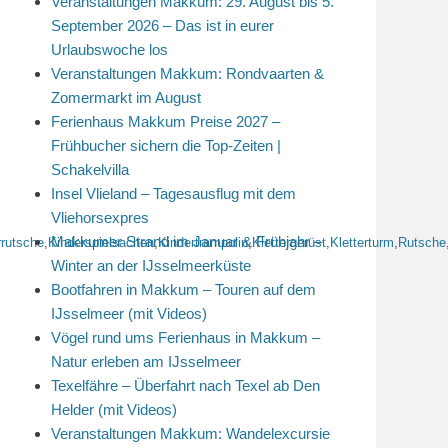
Veranstaltungen Makkum: 29. August bis 5.
September 2026 – Das ist in eurer
Urlaubswoche los
Veranstaltungen Makkum: Rondvaarten &
Zomermarkt im August
Ferienhaus Makkum Preise 2027 –
Frühbucher sichern die Top-Zeiten |
Schakelvilla
Insel Vlieland – Tagesausflug mit dem
Vliehorsexpres
Makkumer Strand im Januar & Frühjahr –
rrutsche
,
Kinderspielsachen
,
Kindertrampolin
,
Klettergerüst
,
Kletterturm
,
Rutsche
Winter an der IJsselmeerküste
Bootfahren in Makkum – Touren auf dem
IJsselmeer (mit Videos)
Vögel rund ums Ferienhaus in Makkum –
Natur erleben am IJsselmeer
Texelfähre – Überfahrt nach Texel ab Den
Helder (mit Videos)
Veranstaltungen Makkum: Wandelexcursie