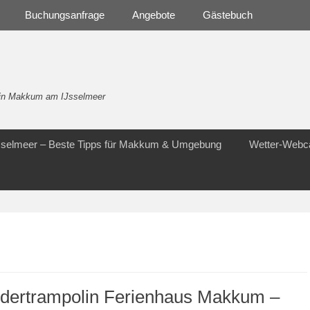
Buchungsanfrage
Angebote
Gästebuch
- in Makkum am IJsselmeer
Jsselmeer – Beste Tipps für Makkum & Umgebung
Wetter-Web
ndertrampolin Ferienhaus Makkum –