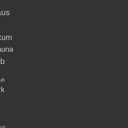
aus
kum
auna
ub
ub
rk
aus