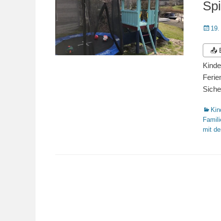
Spi
Veröffe
19.
am
📤
Kinde
Ferie
Siche
Katego
Kin
Famili
mit de