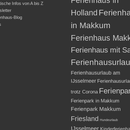
Ferienhaus in
tische Infos von A bis Z
letter
Holland
Ferienh
enhaus-Blog
in Makkum
s
Ferienhaus Mak
Ferienhaus mit S
Ferienhausurla
Ferienhausurlaub am
IJsselmeer
Ferienhausurla
Ferienpa
trotz Corona
Ferienpark in Makkum
Ferienpark Makkum
Friesland
Hundeurlaub
IJsselmeer
Kinderferienh