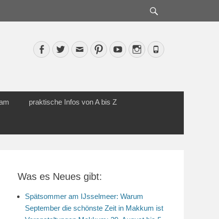
Suche
Facebook
Twitter
Email
Pinterest
YouTube
Instagram
Phone
cam
praktische Infos von A bis Z
Was es Neues gibt:
Spätsommer am IJsselmeer: Warum
September die schönste Zeit in Makkum ist