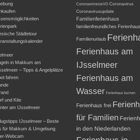
ebung
Coronavirus
CoronaeinreiseVO
nkaufen
Coronavirusupdate
sensmöglichkeiten
Familienferienhaus
rienpark
familienfreundliches Ferienhau
iesische Städtetour
Ferienh
Familienurlaub
ranstaltungskalender
Ferienhaus am
elmeer
geln in Makkum am
IJsselmeer
sselmeer – Tipps & Angelplätze
Ferienhaus am
ot fahren
unde
Wasser
rand
Ferienhaus buchen
rf und Kite
Ferien
Ferienhaus frei
nter am IJsselmeer
für Familien
Ferien
lugstipps IJsselmeer – Beste
in den Niederlanden
s für Makkum & Umgebung
ter-Webcam