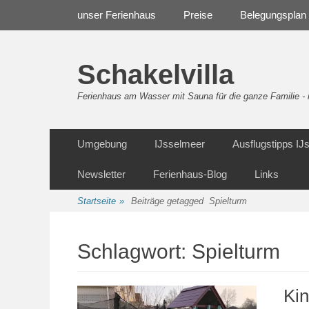
Weiter
Navigation
unser Ferienhaus
Preise
Belegungsplan
zum
Inhalt
Schakelvilla
Ferienhaus am Wasser mit Sauna für die ganze Familie 
Weiter
Sekundäre Navigation
Umgebung
IJsselmeer
Ausflugstipps I
zum
Inhalt
Newsletter
Ferienhaus-Blog
Links
Startseite
»
Beiträge getagged
Spielturm
Schlagwort:
Spielturm
Ki