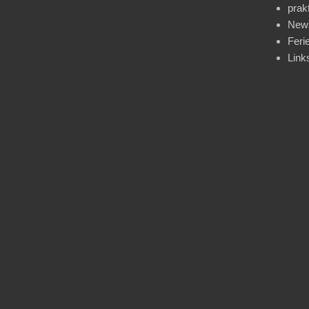
prak
News
Feri
Link