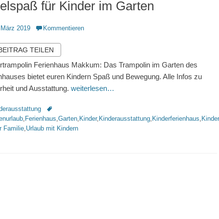
elspaß für Kinder im Garten
ntlicht
 März 2019
Kommentieren
 BEITRAG TEILEN
rtrampolin Ferienhaus Makkum: Das Trampolin im Garten des
nhauses bietet euren Kindern Spaß und Bewegung. Alle Infos zu
rheit und Ausstattung.
weiterlesen…
rien
Schlagworte
derausstattung
enurlaub
,
Ferienhaus
,
Garten
,
Kinder
,
Kinderausstattung
,
Kinderferienhaus
,
Kinde
r Familie
,
Urlaub mit Kindern