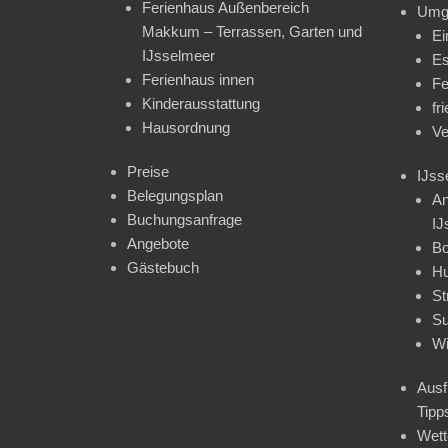
Ferienhaus Außenbereich
Umg
Makkum – Terrassen, Garten und
Ei
IJsselmeer
Es
Ferienhaus innen
Fe
Kinderausstattung
fr
Hausordnung
Ve
Preise
IJss
Belegungsplan
An
Buchungsanfrage
IJ
Angebote
Bo
Gästebuch
H
St
Su
Wi
Ausf
Tipp
Wet