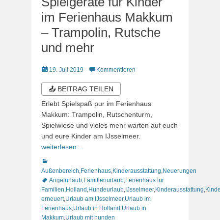
Spielgeräte für Kinder
im Ferienhaus Makkum
– Trampolin, Rutsche
und mehr
Veröffentlicht
19. Juli 2019
Kommentieren
am
📤 BEITRAG TEILEN
Erlebt Spielspaß pur im Ferienhaus
Makkum: Trampolin, Rutschenturm,
Spielwiese und vieles mehr warten auf euch
und eure Kinder am IJsselmeer.
weiterlesen…
Kategorien
Außenbereich
,
Ferienhaus
,
Kinderausstattung
,
Neuerungen
Schlagworte
Angelurlaub
,
Familienurlaub
,
Ferienhaus für
Familien
,
Holland
,
Hundeurlaub
,
IJsselmeer
,
Kinderausstattung
,
Kinde
erneuert
,
Urlaub am IJsselmeer
,
Urlaub im
Ferienhaus
,
Urlaub in Holland
,
Urlaub in
Makkum
,
Urlaub mit hunden