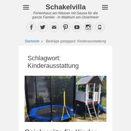
Schakelvilla
Ferienhaus am Wasser mit Sauna für die
ganze Familie - in Makkum am IJsselmeer
Facebook
Twitter
Email
Pinterest
YouTube
Instagram
Phone
Startseite
»
Beiträge getagged
Kinderausstattung
Schlagwort:
Kinderausstattung