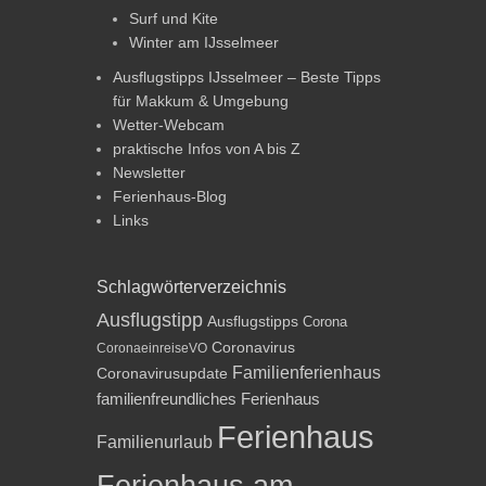
Surf und Kite
Winter am IJsselmeer
Ausflugstipps IJsselmeer – Beste Tipps
für Makkum & Umgebung
Wetter-Webcam
praktische Infos von A bis Z
Newsletter
Ferienhaus-Blog
Links
Schlagwörterverzeichnis
Ausflugstipp
Ausflugstipps
Corona
Coronavirus
CoronaeinreiseVO
Familienferienhaus
Coronavirusupdate
familienfreundliches Ferienhaus
Ferienhaus
Familienurlaub
Ferienhaus am