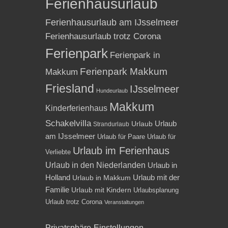
Ferienhausurlaub
Ferienhausurlaub am IJsselmeer
Ferienhausurlaub trotz Corona
Ferienpark
Ferienpark in
Ferienpark Makkum
Makkum
Friesland
IJsselmeer
Hundeurlaub
Makkum
Kinderferienhaus
Schakelvilla
Urlaub
Urlaub
Strandurlaub
am IJsselmeer
Urlaub für Paare
Urlaub für
Urlaub im Ferienhaus
Verliebte
Urlaub in den Niederlanden
Urlaub in
Holland
Urlaub mit der
Urlaub in Makkum
Familie
Urlaub mit Kindern
Urlaubsplanung
Urlaub trotz Corona
Veranstaltungen
Privatsphäre-Einstellungen