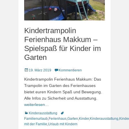
Kindertrampolin
Ferienhaus Makkum –
Spielspaß für Kinder im
Garten
Veröffentlicht
19. März 2019
Kommentieren
am
Kindertrampolin Ferienhaus Makkum: Das
Trampolin im Garten des Ferienhauses
bietet euren Kindern Spaß und Bewegung.
Alle Infos zu Sicherheit und Ausstattung.
weiterlesen…
Kategorien
Schlagworte
Kinderausstattung
Familienurlaub
,
Ferienhaus
,
Garten
,
Kinder
,
Kinderausstattung
,
Kinde
mit der Familie
,
Urlaub mit Kindern