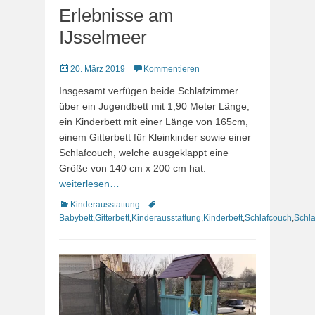
Erlebnisse am
IJsselmeer
Veröffentlicht
20. März 2019
Kommentieren
am
Insgesamt verfügen beide Schlafzimmer
über ein Jugendbett mit 1,90 Meter Länge,
ein Kinderbett mit einer Länge von 165cm,
einem Gitterbett für Kleinkinder sowie einer
Schlafcouch, welche ausgeklappt eine
Größe von 140 cm x 200 cm hat.
weiterlesen…
Kategorien
Schlagworte
Kinderausstattung
Babybett
,
Gitterbett
,
Kinderausstattung
,
Kinderbett
,
Schlafcouch
,
Schla