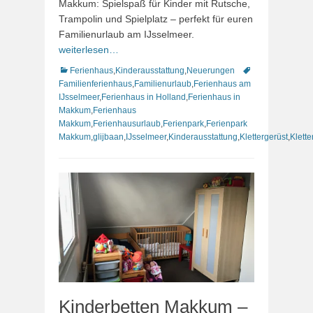
Makkum: Spielspaß für Kinder mit Rutsche,
Trampolin und Spielplatz – perfekt für euren
Familienurlaub am IJsselmeer.
weiterlesen…
Kategorien
Schlagworte
Ferienhaus
,
Kinderausstattung
,
Neuerungen
Familienferienhaus
,
Familienurlaub
,
Ferienhaus am
IJsselmeer
,
Ferienhaus in Holland
,
Ferienhaus in
Makkum
,
Ferienhaus
Makkum
,
Ferienhausurlaub
,
Ferienpark
,
Ferienpark
Makkum
,
glijbaan
,
IJsselmeer
,
Kinderausstattung
,
Klettergerüst
,
Klette
Kinderbetten Makkum –