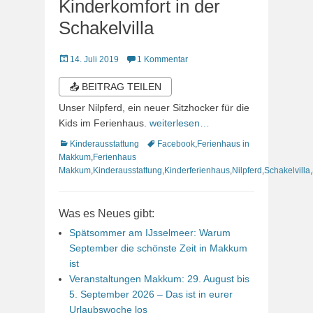
Kinderkomfort in der
Schakelvilla
Veröffentlicht
14. Juli 2019
1 Kommentar
am
📤 BEITRAG TEILEN
Unser Nilpferd, ein neuer Sitzhocker für die
Kids im Ferienhaus.
weiterlesen…
Kategorien
Schlagworte
Kinderausstattung
Facebook
,
Ferienhaus in
Makkum
,
Ferienhaus
Makkum
,
Kinderausstattung
,
Kinderferienhaus
,
Nilpferd
,
Schakelvilla
,
Was es Neues gibt:
Spätsommer am IJsselmeer: Warum
September die schönste Zeit in Makkum
ist
Veranstaltungen Makkum: 29. August bis
5. September 2026 – Das ist in eurer
Urlaubswoche los