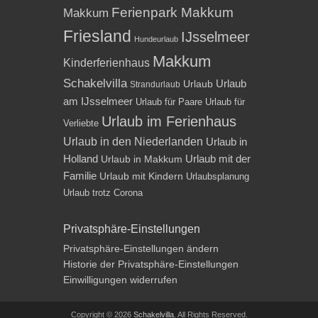
Ferienpark Makkum
Makkum
Friesland
IJsselmeer
Hundeurlaub
Makkum
Kinderferienhaus
Schakelvilla
Urlaub
Urlaub
Strandurlaub
am IJsselmeer
Urlaub für Paare
Urlaub für
Urlaub im Ferienhaus
Verliebte
Urlaub in den Niederlanden
Urlaub in
Holland
Urlaub mit der
Urlaub in Makkum
Familie
Urlaub mit Kindern
Urlaubsplanung
Urlaub trotz Corona
Privatsphäre-Einstellungen
Privatsphäre-Einstellungen ändern
Historie der Privatsphäre-Einstellungen
Einwilligungen widerrufen
Copyright © 2026
Schakelvilla
. All Rights Reserved.