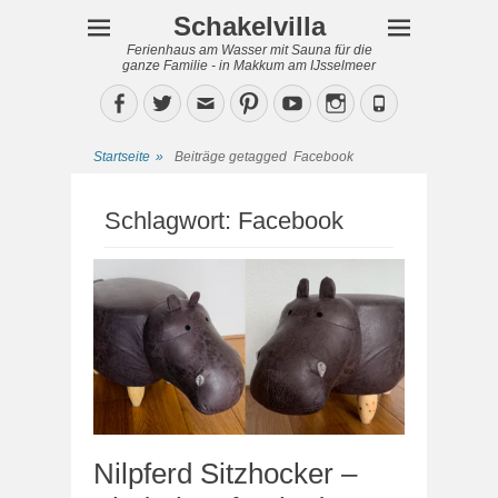
Schakelvilla
Ferienhaus am Wasser mit Sauna für die
ganze Familie - in Makkum am IJsselmeer
Facebook
Twitter
Email
Pinterest
YouTube
Instagram
Phone
Startseite
»
Beiträge getagged
Facebook
Schlagwort:
Facebook
Nilpferd Sitzhocker –