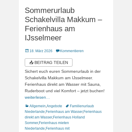
Sommerurlaub
Schakelvilla Makkum –
Ferienhaus am
IJsselmeer
Veröffentlicht
18. März 2026
Kommentieren
am
📤 BEITRAG TEILEN
Sichert euch euren Sommerurlaub in der
Schakelvilla Makkum am IJsselmeer.
Ferienhaus direkt am Wasser mit Sauna,
Ruderboot und viel Komfort – jetzt buchen!
weiterlesen…
Kategorien
Schlagworte
Allgemein
,
Angebote
Familienurlaub
Niederlande
,
Ferienhaus am Wasser
,
Ferienhaus
direkt am Wasser
,
Ferienhaus Holland
Sommer
,
Ferienhaus mieten
Niederlande
,
Ferienhaus mit