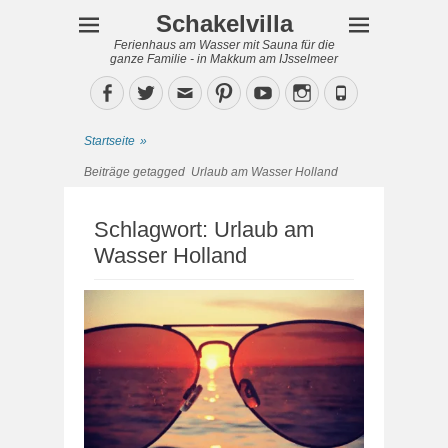
Schakelvilla
Ferienhaus am Wasser mit Sauna für die
ganze Familie - in Makkum am IJsselmeer
Facebook
Twitter
Email
Pinterest
YouTube
Instagram
Phone
Startseite
»
Beiträge getagged
Urlaub am Wasser Holland
Schlagwort:
Urlaub am
Wasser Holland