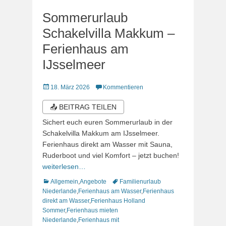
Sommerurlaub
Schakelvilla Makkum –
Ferienhaus am
IJsselmeer
Veröffentlicht
18. März 2026
Kommentieren
am
📤 BEITRAG TEILEN
Sichert euch euren Sommerurlaub in der
Schakelvilla Makkum am IJsselmeer.
Ferienhaus direkt am Wasser mit Sauna,
Ruderboot und viel Komfort – jetzt buchen!
weiterlesen…
Kategorien
Schlagworte
Allgemein
,
Angebote
Familienurlaub
Niederlande
,
Ferienhaus am Wasser
,
Ferienhaus
direkt am Wasser
,
Ferienhaus Holland
Sommer
,
Ferienhaus mieten
Niederlande
,
Ferienhaus mit