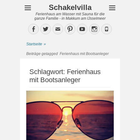
Schakelvilla
Ferienhaus am Wasser mit Sauna für die
ganze Familie - in Makkum am IJsselmeer
Facebook
Twitter
Email
Pinterest
YouTube
Instagram
Phone
Startseite
»
Beiträge getagged
Ferienhaus mit Bootsanleger
Schlagwort:
Ferienhaus
mit Bootsanleger