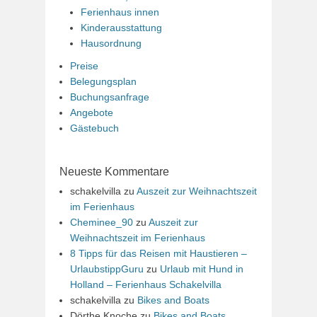
Ferienhaus innen
Kinderausstattung
Hausordnung
Preise
Belegungsplan
Buchungsanfrage
Angebote
Gästebuch
Neueste Kommentare
schakelvilla
zu
Auszeit zur Weihnachtszeit
im Ferienhaus
Cheminee_90
zu
Auszeit zur
Weihnachtszeit im Ferienhaus
8 Tipps für das Reisen mit Haustieren –
UrlaubstippGuru
zu
Urlaub mit Hund in
Holland – Ferienhaus Schakelvilla
schakelvilla
zu
Bikes and Boats
Dörthe Knoche
zu
Bikes and Boats