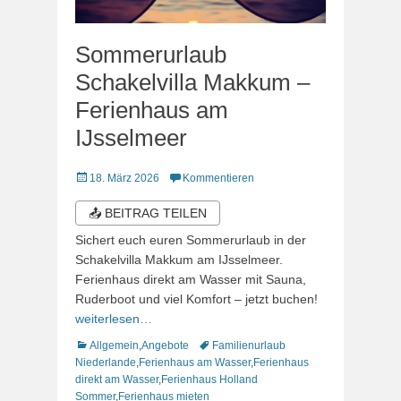
Sommerurlaub
Schakelvilla Makkum –
Ferienhaus am
IJsselmeer
Veröffentlicht
18. März 2026
Kommentieren
am
📤 BEITRAG TEILEN
Sichert euch euren Sommerurlaub in der
Schakelvilla Makkum am IJsselmeer.
Ferienhaus direkt am Wasser mit Sauna,
Ruderboot und viel Komfort – jetzt buchen!
weiterlesen…
Kategorien
Schlagworte
Allgemein
,
Angebote
Familienurlaub
Niederlande
,
Ferienhaus am Wasser
,
Ferienhaus
direkt am Wasser
,
Ferienhaus Holland
Sommer
,
Ferienhaus mieten