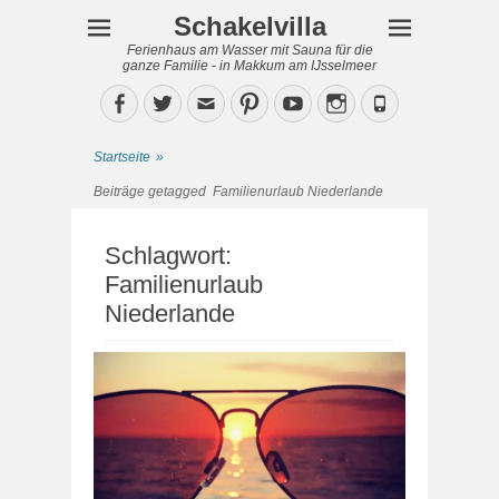
Schakelvilla
Ferienhaus am Wasser mit Sauna für die
ganze Familie - in Makkum am IJsselmeer
Facebook
Twitter
Email
Pinterest
YouTube
Instagram
Phone
Startseite
»
Beiträge getagged
Familienurlaub Niederlande
Schlagwort:
Familienurlaub
Niederlande