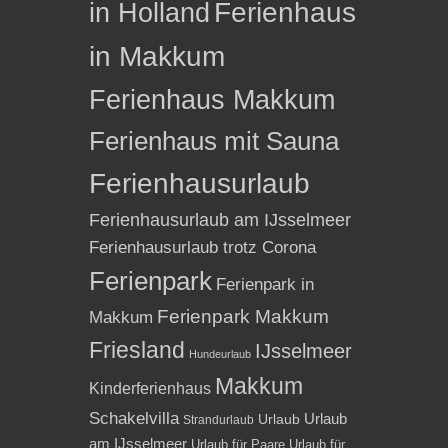
in Holland
Ferienhaus
in Makkum
Ferienhaus Makkum
Ferienhaus mit Sauna
Ferienhausurlaub
Ferienhausurlaub am IJsselmeer
Ferienhausurlaub trotz Corona
Ferienpark
Ferienpark in
Ferienpark Makkum
Makkum
Friesland
IJsselmeer
Hundeurlaub
Makkum
Kinderferienhaus
Schakelvilla
Urlaub
Urlaub
Strandurlaub
am IJsselmeer
Urlaub für Paare
Urlaub für