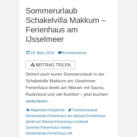
Sommerurlaub
Schakelvilla Makkum –
Ferienhaus am
IJsselmeer
Veröffentlicht
18. März 2026
Kommentieren
am
📤 BEITRAG TEILEN
Sichert euch euren Sommerurlaub in der
Schakelvilla Makkum am IJsselmeer.
Ferienhaus direkt am Wasser mit Sauna,
Ruderboot und viel Komfort – jetzt buchen!
weiterlesen…
Kategorien
Schlagworte
Allgemein
,
Angebote
Familienurlaub
Niederlande
,
Ferienhaus am Wasser
,
Ferienhaus
direkt am Wasser
,
Ferienhaus Holland
Sommer
,
Ferienhaus mieten
Niederlande
,
Ferienhaus mit