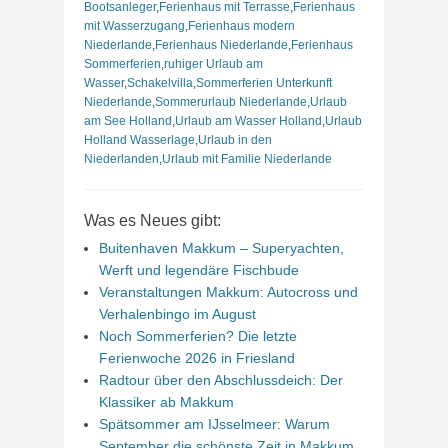
Bootsanleger
,
Ferienhaus mit Terrasse
,
Ferienhaus
mit Wasserzugang
,
Ferienhaus modern
Niederlande
,
Ferienhaus Niederlande
,
Ferienhaus
Sommerferien
,
ruhiger Urlaub am
Wasser
,
Schakelvilla
,
Sommerferien Unterkunft
Niederlande
,
Sommerurlaub Niederlande
,
Urlaub
am See Holland
,
Urlaub am Wasser Holland
,
Urlaub
Holland Wasserlage
,
Urlaub in den
Niederlanden
,
Urlaub mit Familie Niederlande
Was es Neues gibt:
Buitenhaven Makkum – Superyachten,
Werft und legendäre Fischbude
Veranstaltungen Makkum: Autocross und
Verhalenbingo im August
Noch Sommerferien? Die letzte
Ferienwoche 2026 in Friesland
Radtour über den Abschlussdeich: Der
Klassiker ab Makkum
Spätsommer am IJsselmeer: Warum
September die schönste Zeit in Makkum