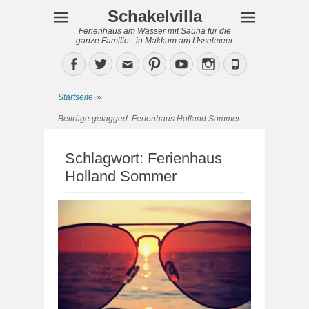
Schakelvilla
Ferienhaus am Wasser mit Sauna für die
ganze Familie - in Makkum am IJsselmeer
Facebook
Twitter
Email
Pinterest
YouTube
Instagram
Phone
Startseite
»
Beiträge getagged
Ferienhaus Holland Sommer
Schlagwort:
Ferienhaus
Holland Sommer