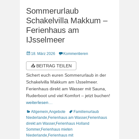
Sommerurlaub
Schakelvilla Makkum –
Ferienhaus am
IJsselmeer
Veröffentlicht
18. März 2026
Kommentieren
am
📤 BEITRAG TEILEN
Sichert euch euren Sommerurlaub in der
Schakelvilla Makkum am IJsselmeer.
Ferienhaus direkt am Wasser mit Sauna,
Ruderboot und viel Komfort – jetzt buchen!
weiterlesen…
Kategorien
Schlagworte
Allgemein
,
Angebote
Familienurlaub
Niederlande
,
Ferienhaus am Wasser
,
Ferienhaus
direkt am Wasser
,
Ferienhaus Holland
Sommer
,
Ferienhaus mieten
Niederlande
,
Ferienhaus mit