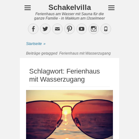
Schakelvilla
Ferienhaus am Wasser mit Sauna für die
ganze Familie - in Makkum am IJsselmeer
Facebook
Twitter
Email
Pinterest
YouTube
Instagram
Phone
Startseite
»
Beiträge getagged
Ferienhaus mit Wasserzugang
Schlagwort:
Ferienhaus
mit Wasserzugang