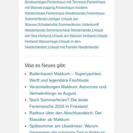
Bootsanleger
,
Ferienhaus mit Terrasse
,
Ferienhaus
mit Wasserzugang
,
Ferienhaus modern
Niederlande
,
Ferienhaus Niederlande
,
Ferienhaus
Sommerferien
,
ruhiger Urlaub am
Wasser
,
Schakelvilla
,
Sommerferien Unterkunft
Niederlande
,
Sommerurlaub Niederlande
,
Urlaub
am See Holland
,
Urlaub am Wasser Holland
,
Urlaub
Holland Wasserlage
,
Urlaub in den
Niederlanden
,
Urlaub mit Familie Niederlande
Was es Neues gibt:
Buitenhaven Makkum – Superyachten,
Werft und legendäre Fischbude
Veranstaltungen Makkum: Autocross und
Verhalenbingo im August
Noch Sommerferien? Die letzte
Ferienwoche 2026 in Friesland
Radtour über den Abschlussdeich: Der
Klassiker ab Makkum
Spätsommer am IJsselmeer: Warum
September die schönste Zeit in Makkum