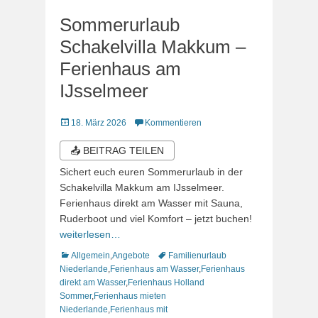
Sommerurlaub
Schakelvilla Makkum –
Ferienhaus am
IJsselmeer
Veröffentlicht
18. März 2026
Kommentieren
am
📤 BEITRAG TEILEN
Sichert euch euren Sommerurlaub in der
Schakelvilla Makkum am IJsselmeer.
Ferienhaus direkt am Wasser mit Sauna,
Ruderboot und viel Komfort – jetzt buchen!
weiterlesen…
Kategorien
Schlagworte
Allgemein
,
Angebote
Familienurlaub
Niederlande
,
Ferienhaus am Wasser
,
Ferienhaus
direkt am Wasser
,
Ferienhaus Holland
Sommer
,
Ferienhaus mieten
Niederlande
,
Ferienhaus mit