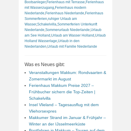
Bootsanleger
,
Ferienhaus mit Terrasse
,
Ferienhaus
mit Wasserzugang
,
Ferienhaus modern
Niederlande
,
Ferienhaus Niederlande
,
Ferienhaus
Sommerferien
,
ruhiger Urlaub am
Wasser
,
Schakelvilla
,
Sommerferien Unterkunft
Niederlande
,
Sommerurlaub Niederlande
,
Urlaub
am See Holland
,
Urlaub am Wasser Holland
,
Urlaub
Holland Wasserlage
,
Urlaub in den
Niederlanden
,
Urlaub mit Familie Niederlande
Was es Neues gibt:
Veranstaltungen Makkum: Rondvaarten &
Zomermarkt im August
Ferienhaus Makkum Preise 2027 –
Frühbucher sichern die Top-Zeiten |
Schakelvilla
Insel Vlieland – Tagesausflug mit dem
Vliehorsexpres
Makkumer Strand im Januar & Frühjahr –
Winter an der IJsselmeerküste
Bootfahren in Makkum – Touren auf dem