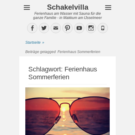
Schakelvilla
Ferienhaus am Wasser mit Sauna für die
ganze Familie - in Makkum am IJsselmeer
Facebook
Twitter
Email
Pinterest
YouTube
Instagram
Phone
Startseite
»
Beiträge getagged
Ferienhaus Sommerferien
Schlagwort:
Ferienhaus
Sommerferien