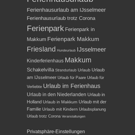
Ferienhausurlaub am IJsselmeer
Ferienhausurlaub trotz Corona
Ferienpark
Ferienpark in
Ferienpark Makkum
Makkum
Friesland
IJsselmeer
Hundeurlaub
Makkum
Kinderferienhaus
Schakelvilla
Urlaub
Urlaub
Strandurlaub
am IJsselmeer
Urlaub für Paare
Urlaub für
Urlaub im Ferienhaus
Verliebte
Urlaub in den Niederlanden
Urlaub in
Holland
Urlaub mit der
Urlaub in Makkum
Familie
Urlaub mit Kindern
Urlaubsplanung
Urlaub trotz Corona
Veranstaltungen
Privatsphäre-Einstellungen