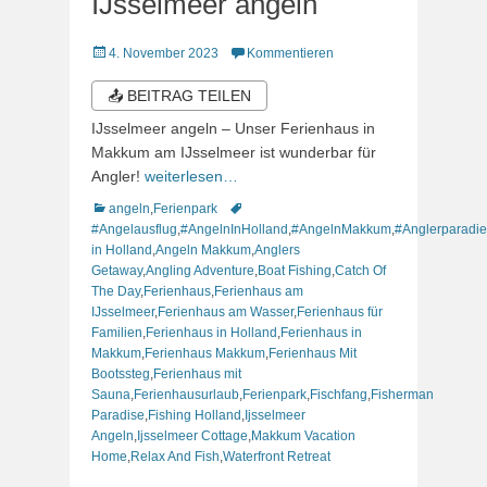
IJsselmeer angeln
Veröffentlicht
4. November 2023
Kommentieren
am
📤 BEITRAG TEILEN
IJsselmeer angeln – Unser Ferienhaus in
Makkum am IJsselmeer ist wunderbar für
Angler!
weiterlesen…
Kategorien
Schlagworte
angeln
,
Ferienpark
#Angelausflug
,
#AngelnInHolland
,
#AngelnMakkum
,
#Anglerparadie
in Holland
,
Angeln Makkum
,
Anglers
Getaway
,
Angling Adventure
,
Boat Fishing
,
Catch Of
The Day
,
Ferienhaus
,
Ferienhaus am
IJsselmeer
,
Ferienhaus am Wasser
,
Ferienhaus für
Familien
,
Ferienhaus in Holland
,
Ferienhaus in
Makkum
,
Ferienhaus Makkum
,
Ferienhaus Mit
Bootssteg
,
Ferienhaus mit
Sauna
,
Ferienhausurlaub
,
Ferienpark
,
Fischfang
,
Fisherman
Paradise
,
Fishing Holland
,
Ijsselmeer
Angeln
,
Ijsselmeer Cottage
,
Makkum Vacation
Home
,
Relax And Fish
,
Waterfront Retreat