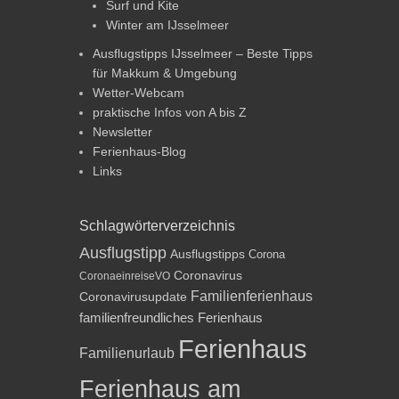
Surf und Kite
Winter am IJsselmeer
Ausflugstipps IJsselmeer – Beste Tipps
für Makkum & Umgebung
Wetter-Webcam
praktische Infos von A bis Z
Newsletter
Ferienhaus-Blog
Links
Schlagwörterverzeichnis
Ausflugstipp
Ausflugstipps
Corona
Coronavirus
CoronaeinreiseVO
Familienferienhaus
Coronavirusupdate
familienfreundliches Ferienhaus
Ferienhaus
Familienurlaub
Ferienhaus am