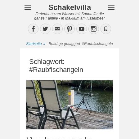
Schakelvilla
Ferienhaus am Wasser mit Sauna für die
ganze Familie - in Makkum am IJsselmeer
Facebook
Twitter
Email
Pinterest
YouTube
Instagram
Phone
Startseite
»
Beiträge getagged
#Raubfischangeln
Schlagwort:
#Raubfischangeln