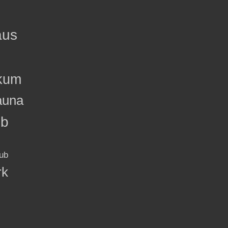
aus
kum
auna
ub
ub
rk