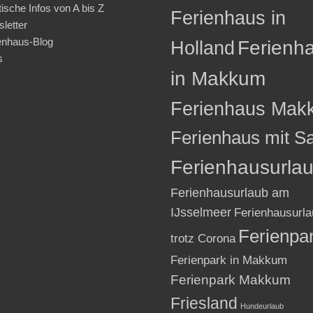
tische Infos von A bis Z
Ferienhaus in
letter
enhaus-Blog
Holland
Ferienh
s
in Makkum
Ferienhaus Mak
Ferienhaus mit S
Ferienhausurla
Ferienhausurlaub am
IJsselmeer
Ferienhausurla
Ferienpa
trotz Corona
Ferienpark in Makkum
Ferienpark Makkum
Friesland
Hundeurlaub