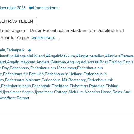
ntlicht
November 2023
Kommentieren
 BEITRAG TEILEN
lmeer angeln – Unser Ferienhaus in Makkum am IJsselmeer ist
rbar für Angler!
weiterlesen…
rien
Schlagworte
eln
,
Ferienpark
lausflug
,
#AngelnInHolland
,
#AngelnMakkum
,
#Anglerparadies
,
#AnglersGetawa
land
,
Angeln Makkum
,
Anglers Getaway
,
Angling Adventure
,
Boat Fishing
,
Catch
e Day
,
Ferienhaus
,
Ferienhaus am IJsselmeer
,
Ferienhaus am
r
,
Ferienhaus für Familien
,
Ferienhaus in Holland
,
Ferienhaus in
um
,
Ferienhaus Makkum
,
Ferienhaus Mit Bootssteg
,
Ferienhaus mit
,
Ferienhausurlaub
,
Ferienpark
,
Fischfang
,
Fisherman Paradise
,
Fishing
d
,
Ijsselmeer Angeln
,
Ijsselmeer Cottage
,
Makkum Vacation Home
,
Relax And
aterfront Retreat