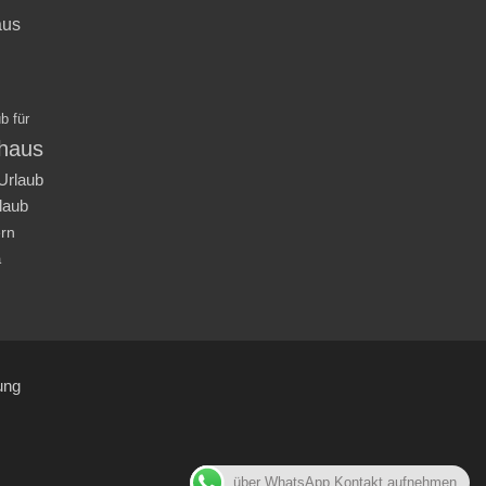
aus
b für
nhaus
Urlaub
laub
ern
a
ung
über WhatsApp Kontakt aufnehmen