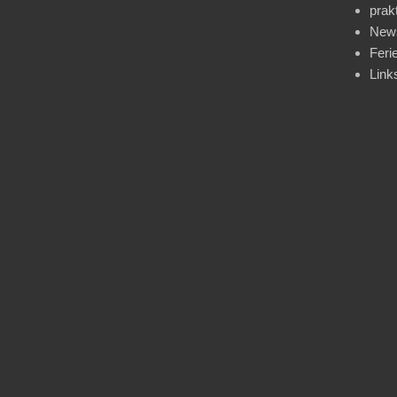
prak
News
Feri
Link