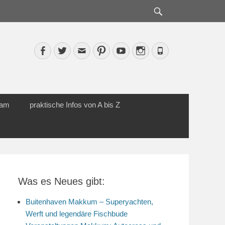
Suche
Facebook
Twitter
Email
Pinterest
YouTube
Instagram
Phone
cam
praktische Infos von A bis Z
Was es Neues gibt:
Buitenhaven Makkum – Superyachten,
Werft und legendäre Fischbude