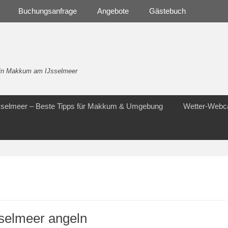
Buchungsanfrage
Angebote
Gästebuch
- in Makkum am IJsselmeer
Jsselmeer – Beste Tipps für Makkum & Umgebung
Wetter-Web
selmeer angeln