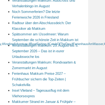
Veranstaltungen Makkum: Autocross und
Verhalenbingo im August
Noch Sommerferien? Die letzte
Ferienwoche 2026 in Friesland
Radtour über den Abschlussdeich: Der
Klassiker ab Makkum
Spätsommer am IJsselmeer: Warum
September die schönste Zeit in Makkum ist
y
,
#AnglingAdventure
,
#BoatFishing
,
#CatchOfTheDay
,
#FerienhausAmWasser
,
Veranstaltungen Makkum: 29. August bis 5.
September 2026 – Das ist in eurer
Urlaubswoche los
Veranstaltungen Makkum: Rondvaarten &
Zomermarkt im August
Ferienhaus Makkum Preise 2027 –
Frühbucher sichern die Top-Zeiten |
Schakelvilla
Insel Vlieland – Tagesausflug mit dem
Vliehorsexpres
Makkumer Strand im Januar & Frühjahr –