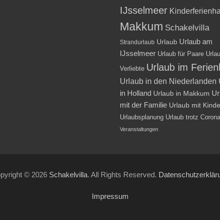
IJsselmeer
Kinderferienh
Makkum
Schakelvilla
Urlaub am
Urlaub
Strandurlaub
IJsselmeer
Urlaub für Paare
Urlau
Urlaub im Ferie
Verliebte
Urlaub in den Niederlanden
in Holland
Ur
Urlaub in Makkum
mit der Familie
Urlaub mit Kind
Urlaubsplanung
Urlaub trotz Coron
Veranstaltungen
pyright © 2026
Schakelvilla
. All Rights Reserved.
Datenschutzerklär
Impressum