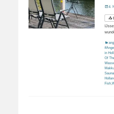
Veröffe
4. 
am
📤
IJsse
wunde
Katego
ang
#Ange
in Hol
Of Th
Wasse
Makk
Sauna
Hollan
Fish
,
W