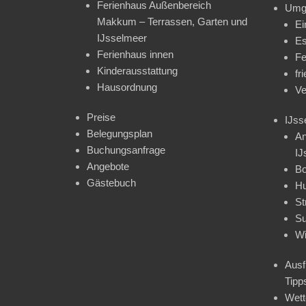
Ferienhaus Außenbereich
Umg
Makkum – Terrassen, Garten und
Ei
IJsselmeer
Es
Ferienhaus innen
Fe
Kinderausstattung
fr
Hausordnung
Ve
Preise
IJss
Belegungsplan
An
Buchungsanfrage
IJ
Angebote
Bo
Gästebuch
H
St
Su
Wi
Ausf
Tipp
Wet