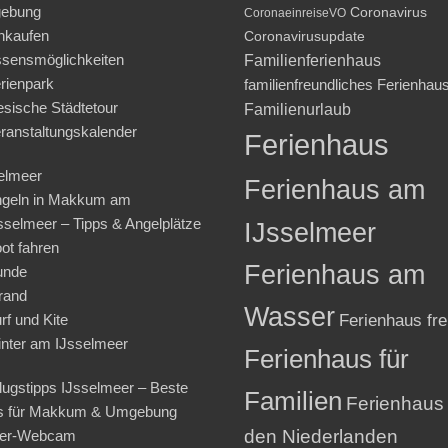
ebung
Coronavirus
CoronaeinreiseVO
nkaufen
Coronavirusupdate
sensmöglichkeiten
Familienferienhaus
rienpark
familienfreundliches Ferienhau
iesische Städtetour
Familienurlaub
ranstaltungskalender
Ferienhaus
elmeer
Ferienhaus am
geln in Makkum am
sselmeer – Tipps & Angelplätze
IJsselmeer
ot fahren
Ferienhaus am
unde
rand
Wasser
rf und Kite
Ferienhaus fre
nter am IJsselmeer
Ferienhaus für
lugstipps IJsselmeer – Beste
Familien
Ferienhaus 
s für Makkum & Umgebung
den Niederlanden
ter-Webcam