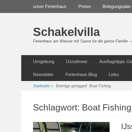
Weiter
Navigation
unser Ferienhaus
Preise
Belegungsplan
zum
Inhalt
Schakelvilla
Ferienhaus am Wasser mit Sauna für die ganze Familie 
Weiter
Sekundäre Navigation
Umgebung
IJsselmeer
Ausflugstipps I
zum
Inhalt
Newsletter
Ferienhaus-Blog
Links
Startseite
»
Beiträge getagged
Boat Fishing
Schlagwort:
Boat Fishing
IJs