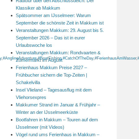
Radtour über den Abschlussdeich: Der
Klassiker ab Makkum
Spätsommer am IJsselmeer: Warum
September die schönste Zeit in Makkum ist
Veranstaltungen Makkum: 29. August bis 5.
September 2026 – Das ist in eurer
Urlaubswoche los
Veranstaltungen Makkum: Rondvaarten &
y
,
#AnglingAdventure
,
#BoatFishing
,
#CatchOfTheDay
,
#FerienhausAmWasser
,
Zomermarkt im August
Ferienhaus Makkum Preise 2027 –
Frühbucher sichern die Top-Zeiten |
Schakelvilla
Insel Vlieland – Tagesausflug mit dem
Vliehorsexpres
Makkumer Strand im Januar & Frühjahr –
Winter an der IJsselmeerküste
Bootfahren in Makkum – Touren auf dem
IJsselmeer (mit Videos)
Vögel rund ums Ferienhaus in Makkum –