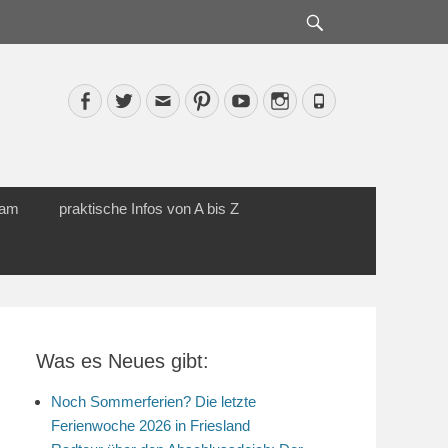
Suche
Facebook
Twitter
Email
Pinterest
YouTube
Instagram
Phone
cam
praktische Infos von A bis Z
Was es Neues gibt:
Noch Sommerferien? Die letzte
Ferienwoche 2026 in Friesland