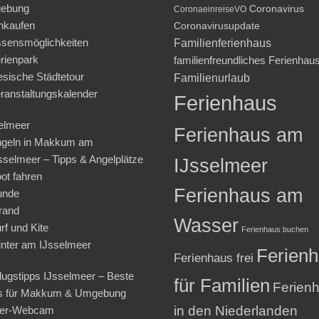
ebung
Coronavirus
CoronaeinreiseVO
nkaufen
Coronavirusupdate
sensmöglichkeiten
Familienferienhaus
rienpark
familienfreundliches Ferienhau
iesische Städtetour
Familienurlaub
ranstaltungskalender
Ferienhaus
elmeer
Ferienhaus am
geln in Makkum am
sselmeer – Tipps & Angelplätze
IJsselmeer
ot fahren
Ferienhaus am
unde
rand
Wasser
rf und Kite
Ferienhaus buchen
nter am IJsselmeer
Ferien
Ferienhaus frei
lugstipps IJsselmeer – Beste
für Familien
Ferien
s für Makkum & Umgebung
in den Niederlanden
ter-Webcam