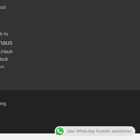
aus
b für
nhaus
Urlaub
laub
ern
a
ung
über WhatsApp Kontakt aufnehmen