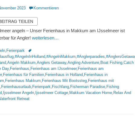
ntlicht
November 2023
Kommentieren
 BEITRAG TEILEN
lmeer angeln – Unser Ferienhaus in Makkum am IJsselmeer ist
rbar für Angler!
weiterlesen…
rien
Schlagworte
eln
,
Ferienpark
lausflug
,
#AngelnInHolland
,
#AngelnMakkum
,
#Anglerparadies
,
#AnglersGetawa
land
,
Angeln Makkum
,
Anglers Getaway
,
Angling Adventure
,
Boat Fishing
,
Catch
e Day
,
Ferienhaus
,
Ferienhaus am IJsselmeer
,
Ferienhaus am
r
,
Ferienhaus für Familien
,
Ferienhaus in Holland
,
Ferienhaus in
um
,
Ferienhaus Makkum
,
Ferienhaus Mit Bootssteg
,
Ferienhaus mit
,
Ferienhausurlaub
,
Ferienpark
,
Fischfang
,
Fisherman Paradise
,
Fishing
d
,
Ijsselmeer Angeln
,
Ijsselmeer Cottage
,
Makkum Vacation Home
,
Relax And
aterfront Retreat