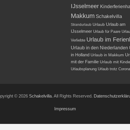
IJsselmeer
Kinderferienh
Makkum
Schakelvilla
Urlaub am
Urlaub
Strandurlaub
IJsselmeer
Urlaub für Paare
Urlau
Urlaub im Ferie
Verliebte
Urlaub in den Niederlanden
in Holland
Ur
Urlaub in Makkum
mit der Familie
Urlaub mit Kind
Urlaubsplanung
Urlaub trotz Coron
pyright © 2026
Schakelvilla
. All Rights Reserved.
Datenschutzerklär
Impressum