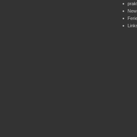
prak
News
Feri
Link