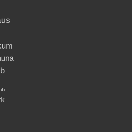
aus
kum
auna
ub
ub
rk