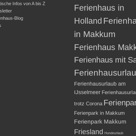
tische Infos von A bis Z
Ferienhaus in
letter
enhaus-Blog
Holland
Ferienh
s
in Makkum
Ferienhaus Mak
Ferienhaus mit S
Ferienhausurla
Ferienhausurlaub am
IJsselmeer
Ferienhausurla
Ferienpa
trotz Corona
Ferienpark in Makkum
Ferienpark Makkum
Friesland
Hundeurlaub