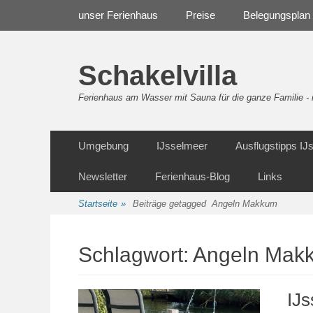
Weiter
Navigation
unser Ferienhaus
Preise
Belegungsplan
zum
Inhalt
Schakelvilla
Ferienhaus am Wasser mit Sauna für die ganze Familie 
Weiter
Sekundäre Navigation
Umgebung
IJsselmeer
Ausflugstipps I
zum
Inhalt
Newsletter
Ferienhaus-Blog
Links
Startseite
»
Beiträge getagged
Angeln Makkum
Schlagwort:
Angeln Mak
IJs