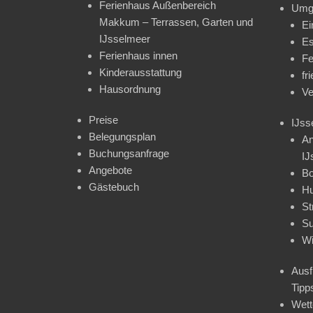
Ferienhaus Außenbereich
Umg
Makkum – Terrassen, Garten und
Ei
IJsselmeer
Es
Ferienhaus innen
Fe
Kinderausstattung
fr
Hausordnung
Ve
Preise
IJss
Belegungsplan
An
Buchungsanfrage
IJ
Angebote
Bo
Gästebuch
H
St
Su
Wi
Ausf
Tipp
Wet