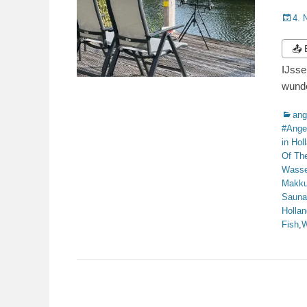
Veröffe
4. 
am
📤
IJsse
wunde
Katego
ang
#Ange
in Hol
Of Th
Wasse
Makk
Sauna
Hollan
Fish
,
W