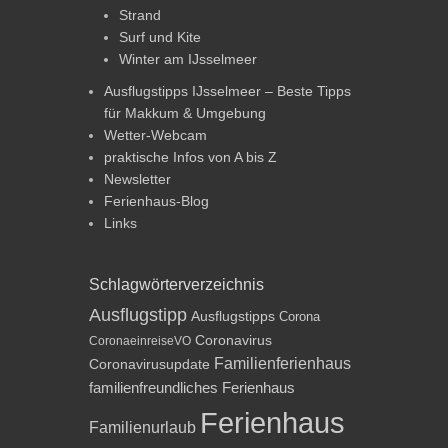
Strand
Surf und Kite
Winter am IJsselmeer
Ausflugstipps IJsselmeer – Beste Tipps
für Makkum & Umgebung
Wetter-Webcam
praktische Infos von A bis Z
Newsletter
Ferienhaus-Blog
Links
Schlagwörterverzeichnis
Ausflugstipp
Ausflugstipps
Corona
Coronavirus
CoronaeinreiseVO
Familienferienhaus
Coronavirusupdate
familienfreundliches Ferienhaus
Ferienhaus
Familienurlaub