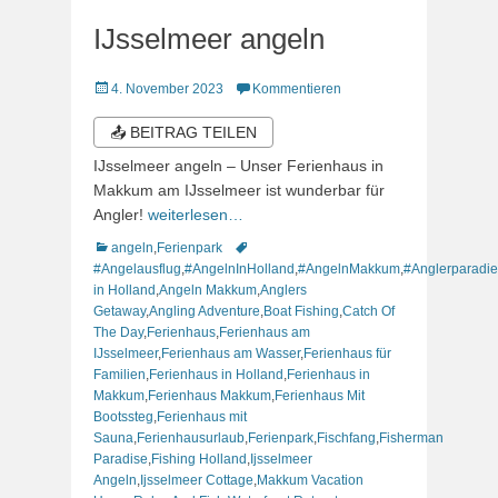
IJsselmeer angeln
Veröffentlicht
4. November 2023
Kommentieren
am
📤 BEITRAG TEILEN
IJsselmeer angeln – Unser Ferienhaus in
Makkum am IJsselmeer ist wunderbar für
Angler!
weiterlesen…
Kategorien
Schlagworte
angeln
,
Ferienpark
#Angelausflug
,
#AngelnInHolland
,
#AngelnMakkum
,
#Anglerparadie
in Holland
,
Angeln Makkum
,
Anglers
Getaway
,
Angling Adventure
,
Boat Fishing
,
Catch Of
The Day
,
Ferienhaus
,
Ferienhaus am
IJsselmeer
,
Ferienhaus am Wasser
,
Ferienhaus für
Familien
,
Ferienhaus in Holland
,
Ferienhaus in
Makkum
,
Ferienhaus Makkum
,
Ferienhaus Mit
Bootssteg
,
Ferienhaus mit
Sauna
,
Ferienhausurlaub
,
Ferienpark
,
Fischfang
,
Fisherman
Paradise
,
Fishing Holland
,
Ijsselmeer
Angeln
,
Ijsselmeer Cottage
,
Makkum Vacation