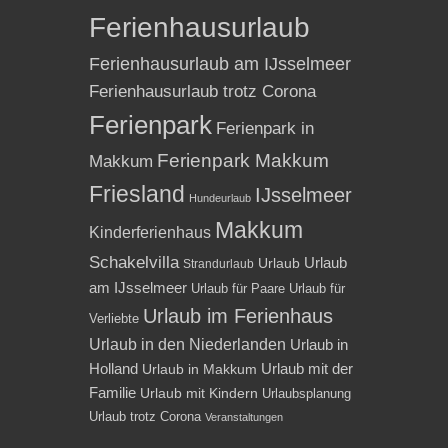
Ferienhausurlaub
Ferienhausurlaub am IJsselmeer
Ferienhausurlaub trotz Corona
Ferienpark
Ferienpark in
Ferienpark Makkum
Makkum
Friesland
IJsselmeer
Hundeurlaub
Makkum
Kinderferienhaus
Schakelvilla
Urlaub
Urlaub
Strandurlaub
am IJsselmeer
Urlaub für Paare
Urlaub für
Urlaub im Ferienhaus
Verliebte
Urlaub in den Niederlanden
Urlaub in
Holland
Urlaub mit der
Urlaub in Makkum
Familie
Urlaub mit Kindern
Urlaubsplanung
Urlaub trotz Corona
Veranstaltungen