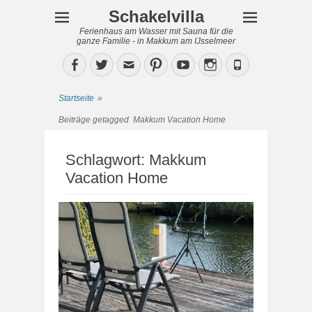
Schakelvilla
Ferienhaus am Wasser mit Sauna für die
ganze Familie - in Makkum am IJsselmeer
Facebook
Twitter
Email
Pinterest
YouTube
Instagram
Phone
Startseite
»
Beiträge getagged
Makkum Vacation Home
Schlagwort:
Makkum
Vacation Home