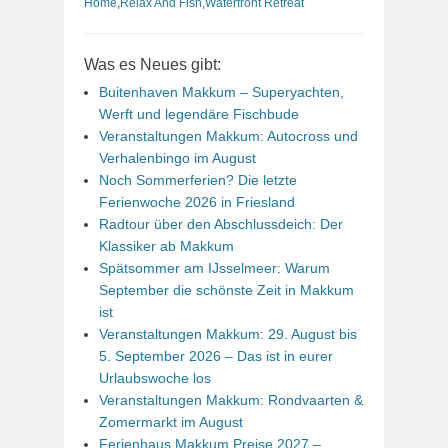
Home
,
Relax And Fish
,
Waterfront Retreat
Was es Neues gibt:
Buitenhaven Makkum – Superyachten,
Werft und legendäre Fischbude
Veranstaltungen Makkum: Autocross und
Verhalenbingo im August
Noch Sommerferien? Die letzte
Ferienwoche 2026 in Friesland
Radtour über den Abschlussdeich: Der
Klassiker ab Makkum
Spätsommer am IJsselmeer: Warum
September die schönste Zeit in Makkum
ist
Veranstaltungen Makkum: 29. August bis
5. September 2026 – Das ist in eurer
Urlaubswoche los
Veranstaltungen Makkum: Rondvaarten &
Zomermarkt im August
Ferienhaus Makkum Preise 2027 –