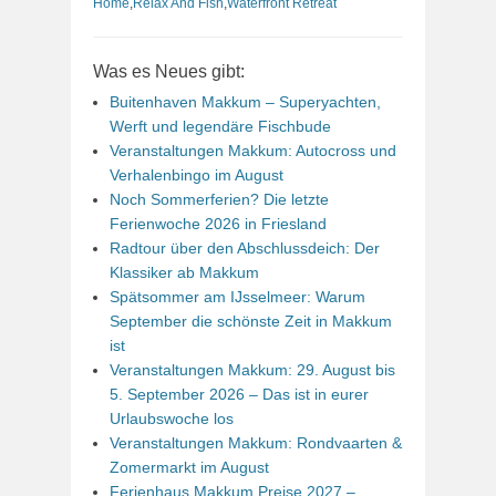
Home
,
Relax And Fish
,
Waterfront Retreat
Was es Neues gibt:
Buitenhaven Makkum – Superyachten,
Werft und legendäre Fischbude
Veranstaltungen Makkum: Autocross und
Verhalenbingo im August
Noch Sommerferien? Die letzte
Ferienwoche 2026 in Friesland
Radtour über den Abschlussdeich: Der
Klassiker ab Makkum
Spätsommer am IJsselmeer: Warum
September die schönste Zeit in Makkum
ist
Veranstaltungen Makkum: 29. August bis
5. September 2026 – Das ist in eurer
Urlaubswoche los
Veranstaltungen Makkum: Rondvaarten &
Zomermarkt im August
Ferienhaus Makkum Preise 2027 –