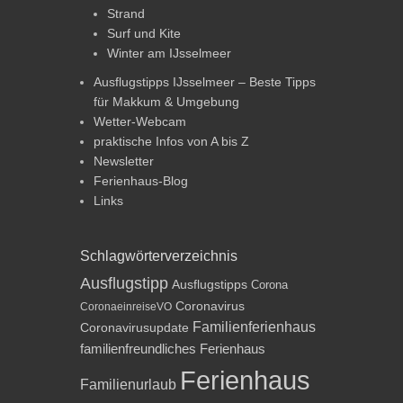
Strand
Surf und Kite
Winter am IJsselmeer
Ausflugstipps IJsselmeer – Beste Tipps
für Makkum & Umgebung
Wetter-Webcam
praktische Infos von A bis Z
Newsletter
Ferienhaus-Blog
Links
Schlagwörterverzeichnis
Ausflugstipp
Ausflugstipps
Corona
Coronavirus
CoronaeinreiseVO
Familienferienhaus
Coronavirusupdate
familienfreundliches Ferienhaus
Ferienhaus
Familienurlaub