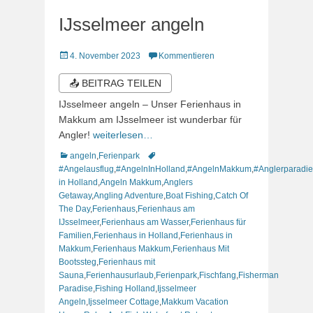
IJsselmeer angeln
Veröffentlicht
4. November 2023
Kommentieren
am
📤 BEITRAG TEILEN
IJsselmeer angeln – Unser Ferienhaus in
Makkum am IJsselmeer ist wunderbar für
Angler!
weiterlesen…
Kategorien
Schlagworte
angeln
,
Ferienpark
#Angelausflug
,
#AngelnInHolland
,
#AngelnMakkum
,
#Anglerparadie
in Holland
,
Angeln Makkum
,
Anglers
Getaway
,
Angling Adventure
,
Boat Fishing
,
Catch Of
The Day
,
Ferienhaus
,
Ferienhaus am
IJsselmeer
,
Ferienhaus am Wasser
,
Ferienhaus für
Familien
,
Ferienhaus in Holland
,
Ferienhaus in
Makkum
,
Ferienhaus Makkum
,
Ferienhaus Mit
Bootssteg
,
Ferienhaus mit
Sauna
,
Ferienhausurlaub
,
Ferienpark
,
Fischfang
,
Fisherman
Paradise
,
Fishing Holland
,
Ijsselmeer
Angeln
,
Ijsselmeer Cottage
,
Makkum Vacation