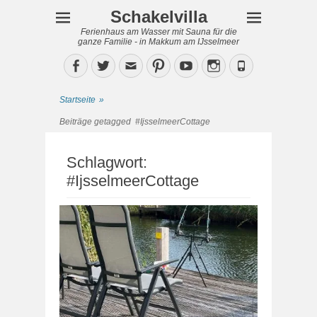
Schakelvilla
Ferienhaus am Wasser mit Sauna für die
ganze Familie - in Makkum am IJsselmeer
Facebook
Twitter
Email
Pinterest
YouTube
Instagram
Phone
Startseite
»
Beiträge getagged
#IjsselmeerCottage
Schlagwort:
#IjsselmeerCottage