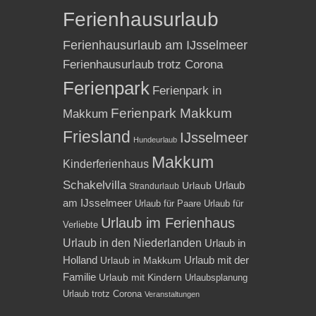
Ferienhausurlaub
Ferienhausurlaub am IJsselmeer
Ferienhausurlaub trotz Corona
Ferienpark
Ferienpark in
Ferienpark Makkum
Makkum
Friesland
IJsselmeer
Hundeurlaub
Makkum
Kinderferienhaus
Schakelvilla
Urlaub
Urlaub
Strandurlaub
am IJsselmeer
Urlaub für Paare
Urlaub für
Urlaub im Ferienhaus
Verliebte
Urlaub in den Niederlanden
Urlaub in
Holland
Urlaub mit der
Urlaub in Makkum
Familie
Urlaub mit Kindern
Urlaubsplanung
Urlaub trotz Corona
Veranstaltungen