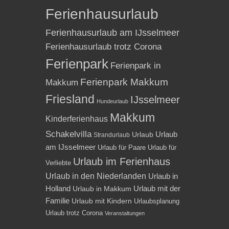
Ferienhausurlaub
Ferienhausurlaub am IJsselmeer
Ferienhausurlaub trotz Corona
Ferienpark
Ferienpark in
Ferienpark Makkum
Makkum
Friesland
IJsselmeer
Hundeurlaub
Makkum
Kinderferienhaus
Schakelvilla
Urlaub
Urlaub
Strandurlaub
am IJsselmeer
Urlaub für Paare
Urlaub für
Urlaub im Ferienhaus
Verliebte
Urlaub in den Niederlanden
Urlaub in
Holland
Urlaub mit der
Urlaub in Makkum
Familie
Urlaub mit Kindern
Urlaubsplanung
Urlaub trotz Corona
Veranstaltungen