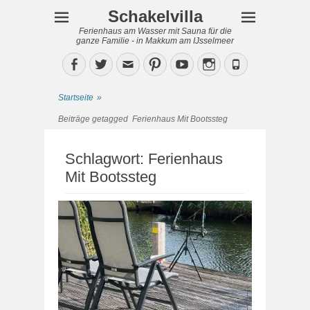
Schakelvilla
Ferienhaus am Wasser mit Sauna für die
ganze Familie - in Makkum am IJsselmeer
Facebook
Twitter
Email
Pinterest
YouTube
Instagram
Phone
Startseite
»
Beiträge getagged
Ferienhaus Mit Bootssteg
Schlagwort:
Ferienhaus
Mit Bootssteg