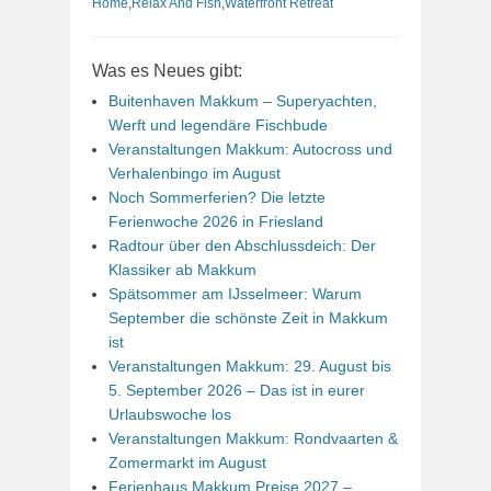
Home
,
Relax And Fish
,
Waterfront Retreat
Was es Neues gibt:
Buitenhaven Makkum – Superyachten,
Werft und legendäre Fischbude
Veranstaltungen Makkum: Autocross und
Verhalenbingo im August
Noch Sommerferien? Die letzte
Ferienwoche 2026 in Friesland
Radtour über den Abschlussdeich: Der
Klassiker ab Makkum
Spätsommer am IJsselmeer: Warum
September die schönste Zeit in Makkum
ist
Veranstaltungen Makkum: 29. August bis
5. September 2026 – Das ist in eurer
Urlaubswoche los
Veranstaltungen Makkum: Rondvaarten &
Zomermarkt im August
Ferienhaus Makkum Preise 2027 –