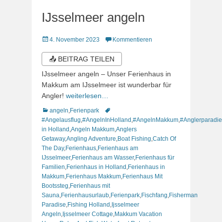
IJsselmeer angeln
Veröffentlicht
4. November 2023
Kommentieren
am
📤 BEITRAG TEILEN
IJsselmeer angeln – Unser Ferienhaus in
Makkum am IJsselmeer ist wunderbar für
Angler!
weiterlesen…
Kategorien
Schlagworte
angeln
,
Ferienpark
#Angelausflug
,
#AngelnInHolland
,
#AngelnMakkum
,
#Anglerparadie
in Holland
,
Angeln Makkum
,
Anglers
Getaway
,
Angling Adventure
,
Boat Fishing
,
Catch Of
The Day
,
Ferienhaus
,
Ferienhaus am
IJsselmeer
,
Ferienhaus am Wasser
,
Ferienhaus für
Familien
,
Ferienhaus in Holland
,
Ferienhaus in
Makkum
,
Ferienhaus Makkum
,
Ferienhaus Mit
Bootssteg
,
Ferienhaus mit
Sauna
,
Ferienhausurlaub
,
Ferienpark
,
Fischfang
,
Fisherman
Paradise
,
Fishing Holland
,
Ijsselmeer
Angeln
,
Ijsselmeer Cottage
,
Makkum Vacation