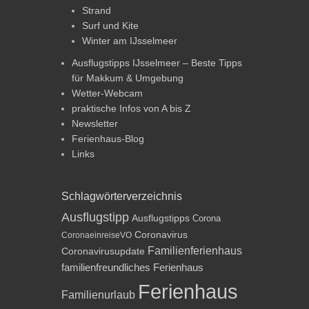
Strand
Surf und Kite
Winter am IJsselmeer
Ausflugstipps IJsselmeer – Beste Tipps
für Makkum & Umgebung
Wetter-Webcam
praktische Infos von A bis Z
Newsletter
Ferienhaus-Blog
Links
Schlagwörterverzeichnis
Ausflugstipp
Ausflugstipps
Corona
Coronavirus
CoronaeinreiseVO
Familienferienhaus
Coronavirusupdate
familienfreundliches Ferienhaus
Ferienhaus
Familienurlaub