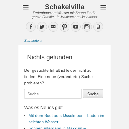
Schakelvilla
Ferienhaus am Wasser mit Sauna für die
ganze Familie - in Makkum am IJsselmeer
Facebook
Twitter
Email
Pinterest
YouTube
Instagram
Phone
Startseite
»
Nichts gefunden
Der gesuchte Inhalt ist leider nicht zu
finden. Eine neue (veränderte) Suche
probieren?
Suche
nach:
Was es Neues gibt:
Mit dem Boot aufs IJsselmeer – baden im
seichten Wasser
Sonnenuntergang in Makkum –